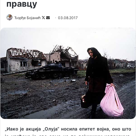
правцу
Ђорђе Бојанић
F
S
03.08.2017
o
e
l
n
l
d
o
a
w
n
o
e
n
m
X
a
i
l
„Иако је акција „Олуја“ носила епитет војна, оно што