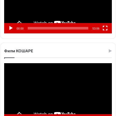
00:00
53:06
Филм КОШАРЕ
Прегледач
видео
записа