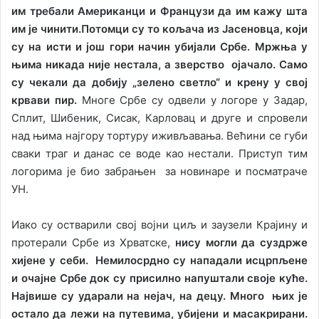
им требали Американци и Французи да им кажу шта
им је чинити.
Потомци су то кољача из Јасеновца, који
су на исти и још гори начин убијали Србе. Мржња у
њима никада није нестала, а зверство ојачало. Само
су чекали да добију „зелено светло“ и крену у свој
крвави пир.
Многе Србе су одвели у логоре у Задар,
Сплит, Шибеник, Сисак, Карловац и друге и спровели
над њима најгору тортуру иживљавања. Већини се губи
сваки траг и данас се воде као нестали. Приступ тим
логорима је био забрањен за новинаре и посматраче
УН.
Иако су остварили свој војни циљ и заузели Крајину и
протерали Србе из Хрватске,
нису могли да суздрже
хијене у себи. Немилосрдно су нападали исцрпљене
и очајне Србе док су присилно напуштали своје куће.
Највише су ударали на нејач, на децу. Много њих је
остало да лежи на путевима, убијени и масакрирани.