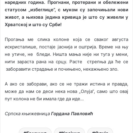
наредних година. Прогнани, протерани и обележени
статусом „избеглице“, с муком су започињали нови
живот, а њихова једина кривица је што су живели у
Хрватској и што су Срби!
Прогања ме слика колоне која се сваког августа
искристалише, постаје јаснија и оштрија. Време на њу
не утиче, не бледи. Ништа мања није ни туга у мени,
нити зараста рана на срцу. Расте стрепња да ће се
заборавити страдање и почињено, некажњено зло.
А ако се заборави, ако се не тражи истина и правда,
може да нам се деси нека нова „Олуја“, само што овај
пут колона не би имала где да иде…
Српска књижевница
Гордана Павловић