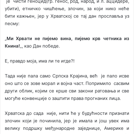
је чисти геноцид(гр. генос, род, народ, и л. аццидере,
убити), етничко чишћење, злочин, за који нико неће
бити кажњен, јер у Хрватској се тај дан прославља уз
песму:
„
Ми Хрвати не пијемо вина, пијемо крв четника из
Книна!
„, као Дан победе.
Е, правдо моја, има ли те игде?!
Тада није пала само Српска Крајина, већ је пало исве
оно што се зове морал и војна част. Попримило сасвим
други облик, којим се крше сви закони ратовања и све
могуће конвенције о заштити права прогнаних лица.
Хрватска до сада није, нити ће у будућности признати
злочин који је починила, јер је имала и још увек има
велику подршку међународне заједнице, Америке и