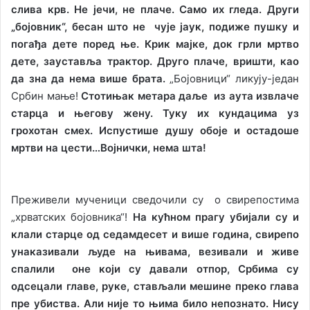
слива крв. Не јечи, не плаче. Само их гледа. Други
„бојовник“, бесан што не чује јаук, подиже пушку и
погађа дете поред ње. Крик мајке, док грли мртво
дете, зауставља трактор. Друго плаче, вришти, као
да зна да нема више брата.
„Бојовници“ ликују-један
Србин мање!
Стотињак метара даље из аута извлаче
старца и његову жену. Туку их кундацима уз
грохотан смех. Испустише душу обоје и остадоше
мртви на цести…Војнички, нема шта!
Преживели мученици сведочили су о свирепостима
„хрватских бојовника“!
На кућном прагу убијали су и
клали старце од седамдесет и више година, свирепо
унаказивали људе на њивама, везивали и живе
спалили оне који су давали отпор, Србима су
одсецали главе, руке, стављали мешине преко глава
пре убиства. Али није то њима било непознато. Нису