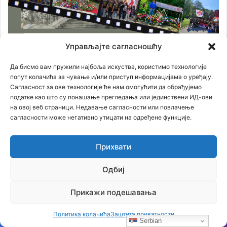
Управљајте сагласношћу
Да бисмо вам пружили најбоља искуства, користимо технологије
попут колачића за чување и/или приступ информацијама о уређају.
Сагласност за ове технологије ће нам омогућити да обрађујемо
податке као што су понашање прегледања или јединствени ИД-ови
на овој веб страници. Недавање сагласности или повлачење
сагласности може негативно утицати на одређене функције.
Прихвати
Одбиј
Прикажи подешавања
Политика колачића
Заштита приватности
Serbian