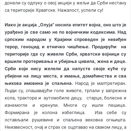
донели су одлуку о овој акцији у жељи да Срби нестану
са територије Хрватске. Нажалост, успели су!
Иако је акција „Олуја“ носила епитет војна, оно што је
урађено је све само не по војничким кодексима. Над
српским народом у Крајини спроведен је невиђен
терор, геноцид и етничко чишћење. Продирући на
територије где су живели Срби, хрватски војници су
вршили протеривања и убијања цивила, жена и деце.
Срби који нису желели да напусте своје куће су
убијени на лицу места, а имања, домаћинства и сва
њихова имовина је спаљена.
Народ је малтретиран.
Људи су, спашавајући голе животе, трпали у запрежна
кола, тракторе и аутомобиле децу, старце, болесне и
изнемогле и кренули. Многи су ишли пешице.
Формирана је колона избеглица. Иза себе су
остављали рушевине и спаљена вековна огњишта.
Неизвесност, очај и страх се оцртавао на сваком лицу, а