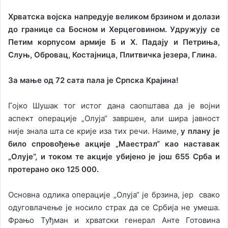
Хрватска војска напредује великом брзином и долази
до границе са Босном и Херцеговином. Удружују се
Петим корпусом армије Б и Х. Падају и Петриња,
Слуњ, Обровац, Костајница, Плитвичка језера, Глина.
За мање од 72 сата пала је Српска Крајина!
Гојко Шушак тог истог дана саопштава да је војни
аспект операције „Олуја“ завршен, али шира јавност
није знала шта се крије иза тих речи. Наиме,
у плану је
било спровођење акције „Маестрал“ као наставак
„Олује“, и током те акције убијено је још 655 Срба и
протерано око 125 000.
Основна одлика операције „Олуја“ је брзина, јер свако
одуговлачење је носило страх да се Србија не умеша.
Фрањо Туђман и хрватски генерал Анте Готовина