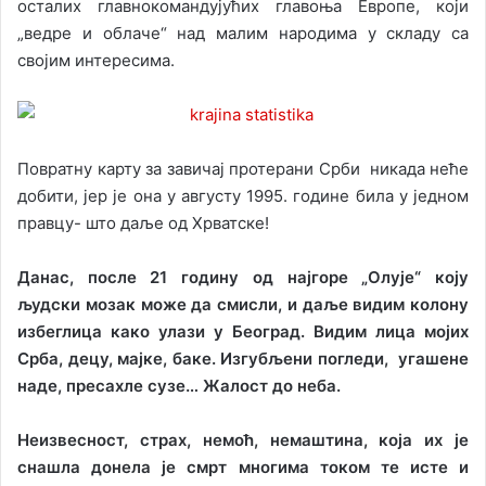
осталих главнокомандујућих главоња Европе, који
„ведре и облаче“ над малим народима у складу са
својим интересима.
Повратну карту за завичај протерани Срби никада неће
добити, јер је она у августу 1995. године била у једном
правцу- што даље од Хрватске!
Данас, после 21 годину од најгоре „Олује“ коју
људски мозак може да смисли, и даље видим колону
избеглица како улази у Београд. Видим лица мојих
Срба, децу, мајке, баке. Изгубљени погледи, угашене
наде, пресахле сузе… Жалост до неба.
Неизвесност, страх, немоћ, немаштина, која их је
снашла донела је смрт многима током те исте и