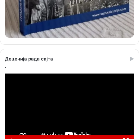
Деценија рада сајта
Прегледач
видео
записа