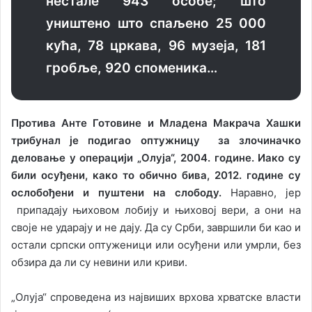
нестале 943 особе; што
уништено што спаљено 25 000
кућа, 78 цркава, 96 музеја, 181
гробље, 920 споменика…
Протива Анте Готовине и Младена Макрача Хашки
трибунал је подигао оптужницу за злочиначко
деловање у операцији „Олуја“, 2004. године. Иако су
били осуђени, како то обично бива, 2012. године су
ослобођени и пуштени на слободу.
Наравно, јер
припадају њиховом лобију и њиховој вери, а они на
своје не ударају и не дају. Да су Срби, завршили би као и
остали српски оптуженици или осуђени или умрли, без
обзира да ли су невини или криви.
„Олуја“ спроведена из највиших врхова хрватске власти