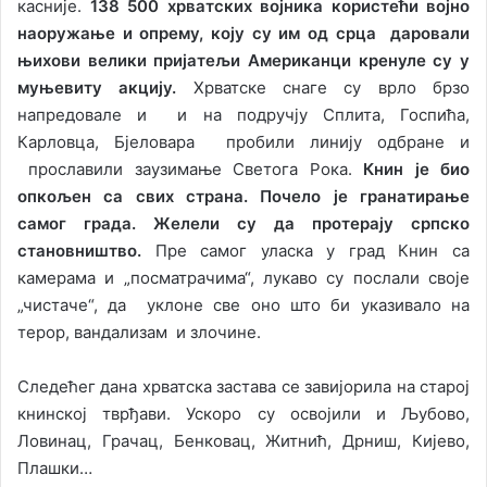
касније.
138 500 хрватских војника користећи војно
наоружање и опрему, коју су им од срца даровали
њихови вeлики пријатељи Американци кренуле су у
муњевиту акцију.
Хрватске снаге су врло брзо
напредовале и и на подручју Сплита, Госпића,
Карловца, Бјеловара пробили линију одбране и
прославили заузимање Светога Рока.
Книн је био
опкољен са свих страна. Почело је гранатирање
самог града. Желели су да протерају српско
становништво.
Пре самог уласка у град Книн са
камерама и „посматрачима“, лукаво су послали своје
„чистаче“, да уклоне све оно што би указивало на
терор, вандализам и злочине.
Следећег дана хрватска застава се завијорила на старој
книнској тврђави. Ускоро су освојили и Љубово,
Ловинац, Грачац, Бенковац, Житнић, Дрниш, Кијево,
Плашки…