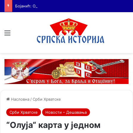
Бојанић: ОЛУЈА… Битка за истину води се и бројкама
Мени
Насловна
/
Срби Хрватске
Срби Хрватске
Новости – Дешавања
“Олуја“ карта у једном