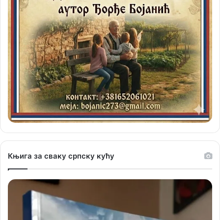
Књига за сваку српску кућу