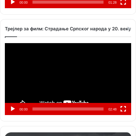
00:00
01:28
Трејлер за филм: Страдање Српског народа у 20. веку
Прегледач
видео
записа
00:00
02:48