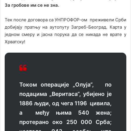
За гробове им се не зна.
Тек после договора са УНПРОФОР-ом преживели Срби
добијају пратњу на аутопуту Загреб-Београд. Карта у
једном смеру и јасна порука да се никада не врате у
Хрватску!
Током операције „Олуја“, по
подацима „Веритаса“, убијено је
1886 људи, од чега 1196 цивила,
а међу њима 540 жена;
протерано око 250 000 Срба;