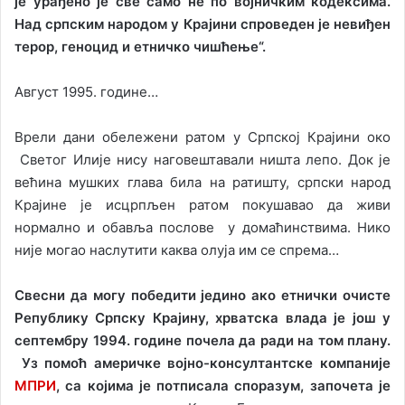
је урађено је све само не по војничким кодексима.
Над српским народом у Крајини спроведен је невиђен
терор, геноцид и етничко чишћење“.
Август 1995. године…
Врели дани обележени ратом у Српској Крајини око
Светог Илије нису наговештавали ништа лепо. Док је
већина мушких глава била на ратишту, српски народ
Крајине је исцрпљен ратом покушавао да живи
нормално и обавља послове у домаћинствима. Нико
није могао наслутити каква олуја им се спрема…
Свесни да могу победити једино ако етнички очисте
Републику Српску Крајину, хрватска влада је још у
септембру 1994. године почела да ради на том плану.
Уз помоћ америчке војно-консултантске компаније
МПРИ
, са којима је потписала споразум, започета је