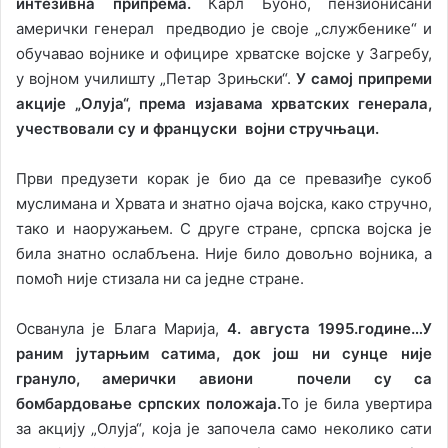
интезивна припрема.
Карл Буоно, пензионисани
амерички генерал предводио је своје „службенике“ и
обучавао војнике и официре хрватске војске у Загребу,
у војном училишту „Петар Зрињски“.
У самој припреми
акције „Олуја“, према изјавама хрватских генерала,
учествовали су и француски војни стручњаци.
Први предузети корак је био да се превазиђе сукоб
муслимана и Хрвата и знатно ојача војска, како стручно,
тако и наоружањем. С друге стране, српска војска је
била знатно ослабљена. Није било довољно војника, а
помоћ није стизала ни са једне стране.
Осванула је Блага Марија,
4. августа 1995.године…У
раним јутарњим сатима, док још ни сунце није
грануло, амерички авиони почели су са
бомбардовање српских положаја.
То је била увертира
за акцију „Олуја“, која је започела само неколико сати