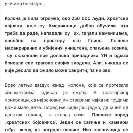
у очима безнађе…
Колона је била огромна, око 250 000 људи. Хрватски
војници, које су Американци добро обучили шта
треба да раде, нападали су их, гађали каменицама,
посебно на простору око Глине. Лешеве
масакрираних и убијених, уништена, спаљена возила,
су склањали пре доласка припадника УН и одмах
брисали све трагове својих злодела. Али, никада се
није десило да се зло може сакрити, па ни ово.
Врео летњи ваздух изнад колоне, која се протезала
километрима, одисао је смрћу. У тракторској
приколици, са најосновнијим стварима мајка на грудима
држи мало дете. Поред ње седи још једно, дечачић од
десетак година, а старац вози.
Пролазе поред
„хрватских бојовника“. Један се сагиње и каменом
гађа жену, уз погрдне псовке. Низ слепочницу се