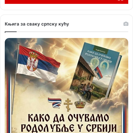
Књига за сваку српску кућу