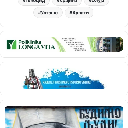
Геноцид
Крајина
Олуја
Усташе
Хрвати