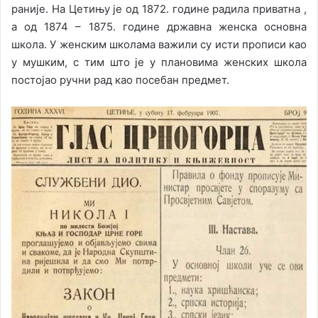
раније. На Цетињу је од 1872. године радила приватна ,
а од 1874 – 1875. године државна женска основна
школа. У женским школама важили су исти прописи као
у мушким, с тим што је у плановима женских школа
постојао ручни рад као посебан предмет.