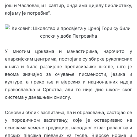
још и Часловац и Псалтир, онда има цијелу библиотеку,
која му је потребна“.
У многим црквама и манастирима, нарочито у
епархијским центрима, постојале су збирке рукописних
књига и биле развијене преписивачке школе, што је
веома значајно за очување писмености, језика и
културе, а преко ње и вјерских и националних идеја
православља и Српства, али то није дио школ- ског
система у данашњем смислу.
Основни облик васпитања, па и образовања, састојао се
у породичном васпитању, које је остваривано на
основама усмене традиције, народног ства- ралаштва и
епских пјесама пјеваних уз гусле. Вјерске норме и