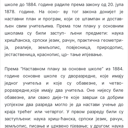
школе до 1884. године радиле према закону од 20. јула
1878. године. На осно- ву тог закона донијет је
наставни план и програм, који се штампан и достав-
љен свим учитељима. Према том плану у основним
школама су били заступ- љени предмети: наука
хришћанска, српски језик, рачун, практична геометри-
ја, реалије, земљопис, повјесница, природопис,
јестаственица, краснопис, цр- тање ипјевање.
Према “Наставном плану за основне школе“ из 1884.
године основне школе су дворазредне, које имају
једног учитеља и које су обавезне, и четво-
роразредне,које имају два учитеља. Оне нијесу биле
обавезне, али свако дије-те које заврши са добрим
успјехом два разреда могло је да настави учење до
краја трећег или четвртог. У првом разреду били су
заступљени: наука хриш-ћанска, српски језик, рачун,
земљопис, писање и црквено пјевање; у другом: наука