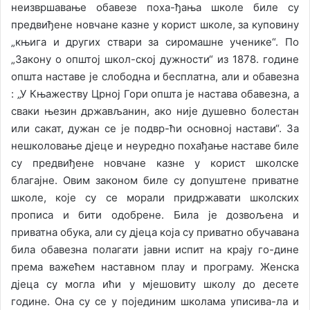
неизвршавање обавезе поха-ђања школе биле су
предвиђене новчане казне у корист школе, за куповину
„књига и других ствари за сиромашне ученике“. По
„Закону о општој школ-ској дужности“ из 1878. године
општа наставе је слободна и бесплатна, али и обавезна
: „У Књажеству Црној Гори општа је настава обавезна, а
сваки њезин држављанин, ако није душевно болестан
или сакат, дужан се је подвр-ћи основној настави“. За
нешколовање дјеце и неуредно похађање наставе биле
су предвиђене новчане казне у корист школске
благајне. Овим законом биле су допуштене приватне
школе, које су се морали придржавати школских
прописа и бити одобрене. Била је дозвољена и
приватна обука, али су дјеца која су приватно обучавана
била обавезна полагати јавни испит на крају го-дине
према важећем наставном плау и програму. Женска
дјеца су могла ићи у мјешовиту школу до десете
године. Она су се у појединим школама уписива-ла и