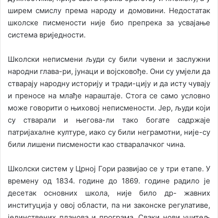
ширем смислу према народу и домовини. Недостатак
школске писмености није био препрека за усвајање
система вриједности.
Школски неписмени људи су били чувени и заслужни
народни глава-ри, јунаци и војсковође. Они су умјели да
стварају народну историју и тради-цију и да исту чувају
и преносе на млађе нараштаје. Стога се само условно
може говорити о њиховој неписмености. Јер, људи који
су стварали и његова-ли тако богате садржаје
патријахалне културе, иако су били неграмотни, није-су
били лишени писмености као стваралачког чина.
Школски систем у Црној Гори развијао се у три етапе. У
времену од 1834. године до 1869. године радило је
десетак основних школа, није било др- жавних
институција у овој области, па ни законске регулативе,
јединствених планова и програма. Сваки нови учитељ