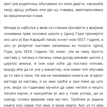
захт-јев родитеља, обучавали по неко дијете, најчешће
своју дјецу, рођаке или дје-цу главара, заинтересовану
за свештенички позив.
Можда је најбоље у вези са стањем просвјете у вријеме
оснивања прве основне школе у Црној Гори пренијети
оно што је Вук Караџић писао почет-ком 1837. године, а
што је резултат његових запажања из посјете Црној
Гори, јула 1834. године. Он каже: „Ни за саму просту
наставу у читању и писању нема досад никакве школе у
цијелој земљи, и они који хоће да постану попови,
морају ићи да се уче у манастир, или сваки поп обучава
за то свога сина. Не-ма ни никаквијех књига ни згодног
метода за наставу, и ко има среће и при-лике да што
учи, мора се годинама мучити да само читати и нешто
писати научи, и пресрећан је ако у томе успије, да се
узалуд толико вријеме није му-чио. Требник је једина
књига коју сваки поп има, и мора имати. Ако уз то има