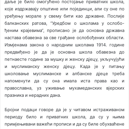
даље је било омогућено постојање приватних школа,
које издржавају општине или појединци, али су оне по
уређењу морале у свему бити као државне. Послије
балканских ратова, “Уредбом о школама у ослобо-
ђеним крајевима“, прописано је да основна државна
настава обавезна за све грађане ослобођених области.
Измјенама закона о народним школама 1914. године
предвиђено је да је основна школа обавезна до
петнаесте године за мушку и женску дјецу, укључујући
и муслиманску женску дјецу. Када је у питању
школовање муслиманске и албанске дјеце треба
напоменути да су она имала иста права као и
православна, уз уживање мухамеданских вјерских
празника и нерадних дана.
Бројни подаци говоре да је у читавом истраживаном
периоду било и приватних школа, да су у њима
примјењивани важећи прописи и да су биле обухваћене