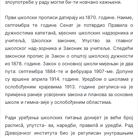
злоупотребе у раду могли би-ти новчано кажњени.
Први школски прописи датирају из 1870. године. Наиме,
септембра те године Сенат је потврдио Правила о
дужностима капетанâ, мјесних школских надзорника и
учитељâ, Школски законик, Упуство за главног
школског над-зорника и Законик за учитеље. Следећи
законски пропис је Закон о општој школској дужности
из 1878. године. Закон о основној школи мијењан је два
пута: септембра 1884-те и фебруара 1907-ме. Допуне
су вршене априла 1914. године. Уредбом о школама у
ослобођеним крајевима 1913. године регулиса-на је
примјена раније усвојених закона и планова за основне
школе и гимна-зије у ослобођеним областима.
Ради уређења школских питања донијет је већи број
расписâ, упутста- ва, наредби, правилâ и уредби. Рад
Дјевојачког института био је регулисан унутрашњим