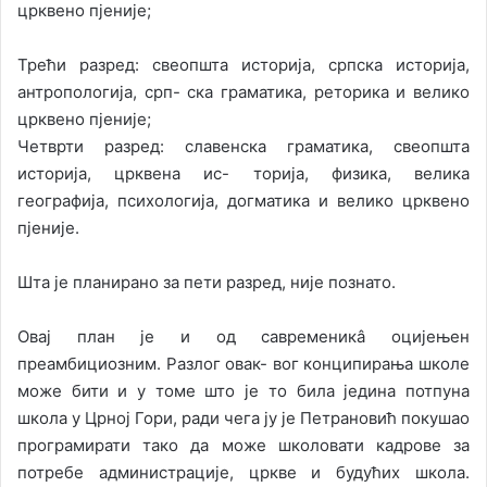
црквено пјеније;
Трећи разред: свеопшта историја, српска историја,
антропологија, срп- ска граматика, реторика и велико
црквено пјеније;
Четврти разред: славенска граматика, свеопшта
историја, црквена ис- торија, физика, велика
географија, психологија, догматика и велико црквено
пјеније.
Шта је планирано за пети разред, није познато.
Овај план је и од савременикâ оцијењен
преамбициозним. Разлог овак- вог конципирања школе
може бити и у томе што је то била једина потпуна
школа у Црној Гори, ради чега ју је Петрановић покушао
програмирати тако да може школовати кадрове за
потребе администрације, цркве и будућих школа.