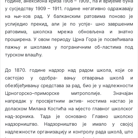
године, анексиона криза 1908 – 1909., па и вријеме буна
у сусједству 1909 – 1911. године негативно одражавају
на њи-хов рад. У балканским ратовима поново је
услиједио прекид, али је по успје- шно завршеним
ратовима, школска мрежа обновљена и знатно
проширена. У овом периоду Црна Гора је посвећивала
пажњу и школама у пограничним об-ластима под
турском влашћу.
До 1870. године надзор над радом школа, који се
састојао у одобра- вању отварања школâ и
обезбјеђивању средстава за рад, био је у надлежности
Црногорско–приморске митрополије. Значајан
напредак у просвјетним актив- ностима настао је
доласком Милана Костића на мјесто главног школског
над-зорника. Тада је основано Главно школско
надзорништво. Надзорништво је имало у својој
надлежности организацију и контролу рада школâ, што