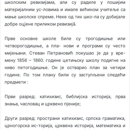
школским ревизијама, али су радиле у лошијим
материјалним ус-ловима и имале већином учитеље са
мање школске спреме. Неке од тих шко-ла су добијале
добре оцјене приликом ревизијâ.
Прве основне школе биле су трогодишње или
четворогодишње, а пла- нови и програми су често
мијењани. Стеван Петрановић покушао је да у вре-
мену 1856 – 1860. године цетињску школу подигне на
ниво петогодишње. Он је остварио план за четири
године. По том плану били су заступљени следећи
предмети :
Први разред: катихизис, библијска историја, прва
знања, часловац и црквено пјеније;
Други разред: пространи катихизис, српска граматика,
црногорска ис-торија, црквена историја, математика и