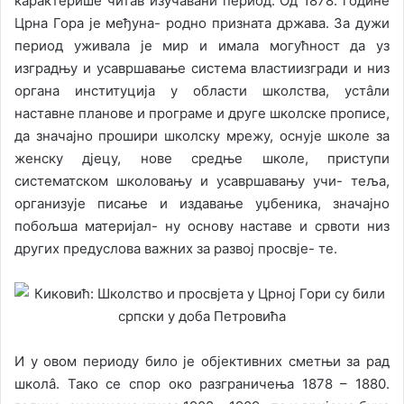
карактерише читав изучавани период. Од 1878. године
Црна Гора је међуна- родно призната држава. За дужи
период уживала је мир и имала могућност да уз
изградњу и усавршавање система властиизгради и низ
органа институција у области школства, устâли
наставне планове и програме и друге школске прописе,
да значајно прошири школску мрежу, оснује школе за
женску дјецу, нове средње школе, приступи
систематском школовању и усавршавању учи- теља,
организује писање и издавање уџбеника, значајно
побољша материјал- ну основу наставе и срвоти низ
других предуслова важних за развој просвје- те.
И у овом периоду било је објективних сметњи за рад
школâ. Тако се спор око разграничења 1878 – 1880.