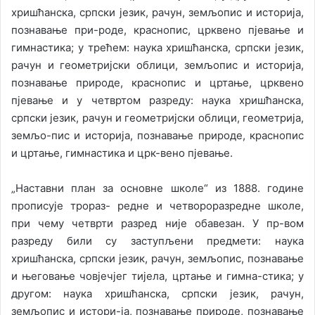
хришћанска, српски језик, рачун, земљопис и историја,
познавање при-роде, краснопис, црквено пјевање и
гимнастика; у трећем: наука хришћанска, српски језик,
рачун и геометријски облици, земљопис и историја,
познавање природе, краснопис и цртање, црквено
пјевање и у четвртом разреду: наука хришћанска,
српски језик, рачун и геометријски облици, геометрија,
земљо-пис и историја, познавање природе, краснопис
и цртање, гимнастика и црк-вено пјевање.
„Наставни план за основне школе“ из 1888. године
прописује трораз- редне и четвороразредне школе,
при чему четврти разред није обавезан. У пр-вом
разреду били су заступљени предмети: наука
хришћанска, српски језик, рачун, земљопис, познавање
и његовање човјечјег тијела, цртање и гимна-стика; у
другом: наука хришћанска, српски језик, рачун,
земљопис и истори-ја, познавање природе, познавање