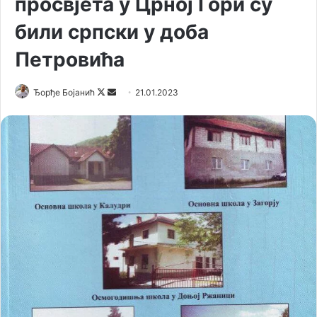
просвјета у Црној Гори су
били српски у доба
Петровића
Ђорђе Бојанић
F
S
21.01.2023
o
e
l
n
l
d
o
a
w
n
o
e
n
m
X
a
i
l