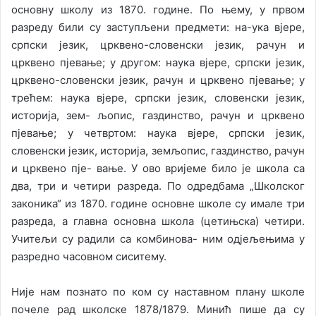
основну школу из 1870. године. По њему, у првом
разреду били су заступљени предмети: на-ука вјере,
српски језик, црквено-словенски језик, рачун и
црквено пјевање; у другом: наука вјере, српски језик,
црквено-словенски језик, рачун и црквено пјевање; у
трећем: наука вјере, српски језик, словенски језик,
историја, зем- љопис, газдинство, рачун и црквено
пјевање; у четвртом: наука вјере, српски језик,
словенски језик, историја, земљопис, газдинство, рачун
и црквено пје- вање. У ово вријеме било је школа са
два, три и четири разреда. По одредбама „Школског
законика“ из 1870. године основне школе су имале три
разреда, а главна основна школа (цетињска) четири.
Учитељи су радили са комбинова- ним одјељењима у
разредно часовном сиситему.
Није нам познато по ком су наставном плану школе
почеле рад школске 1878/1879. Минић пише да су