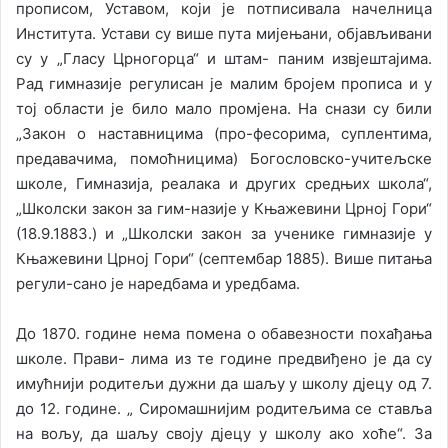
прописом, Уставом, који је потписивала начелница
Института. Устави су више пута мијењани, објављивани
су у „Гласу Црногорца“ и штам- паним извјештајима.
Рад гимназије регулисан је малим бројем прописа и у
тој области је било мало промјена. На снази су били
„Закон о наставницима (про-фесорима, суплентима,
предавачима, помоћницима) Богословско-учитељске
школе, Гимназија, реалака и других средњих школа“,
„Школски закон за гим-назије у Књажевини Црној Гори“
(18.9.1883.) и „Школски закон за ученике гимназије у
Књажевини Црној Гори“ (септембар 1885). Више питања
регули-сано је наредбама и уредбама.
До 1870. године нема помена о обавезности похађања
школе. Прави- лима из те године предвиђено је да су
имућнији родитељи дужни да шаљу у школу дјецу од 7.
до 12. године. „ Сиромашнијим родитељима се ставља
на вољу, да шаљу своју дјецу у школу ако хоће“. За