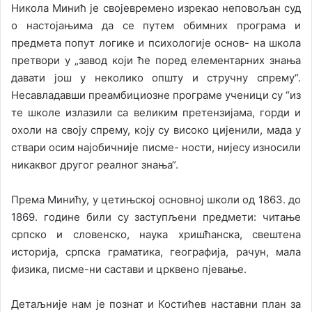
Никола Минић је својевремено изрекао неповољан суд
о настојањима да се путем обимних програма и
предмета попут логике и психологије основ- на школа
претвори у „завод који ће поред елементарних знања
давати још у неколико општу и стручну спрему“.
Несавладавши преамбициозне програме ученици су “из
те школе излазили са великим претензијама, горди и
охоли на своју спрему, коју су високо цијенили, мада у
ствари осим најобичније писме- ности, нијесу износили
никаквог другог реалног знања“.
Према Минићу, у цетињској основној школи од 1863. до
1869. године били су заступљени предмети: читање
српско и словенско, наука хришћанска, свештена
историја, српска граматика, географија, рачун, мала
физика, писме-ни састави и црквено пјевање.
Детаљније нам је познат и Костићев наставни план за