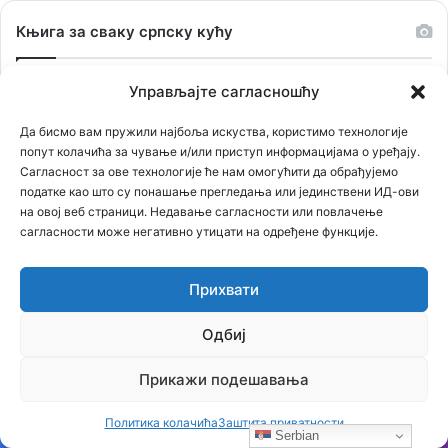
Књига за сваку српску кућу
Управљајте сагласношћу
Да бисмо вам пружили најбоља искуства, користимо технологије
попут колачића за чување и/или приступ информацијама о уређају.
Сагласност за ове технологије ће нам омогућити да обрађујемо
податке као што су понашање прегледања или јединствени ИД-ови
на овој веб страници. Недавање сагласности или повлачење
сагласности може негативно утицати на одређене функције.
Прихвати
Одбиј
Прикажи подешавања
Политика колачића
Заштита приватности
Serbian