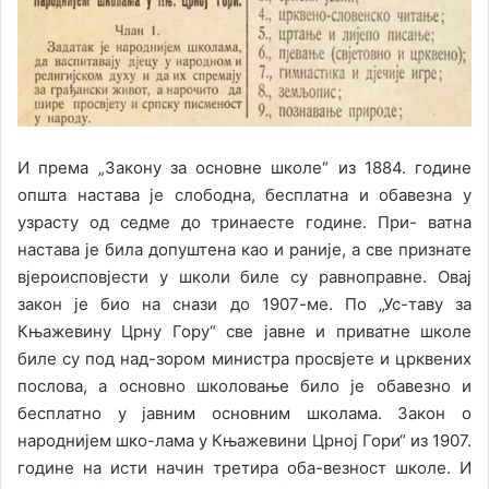
И према „Закону за основне школе“ из 1884. године
општа настава је слободна, бесплатна и обавезна у
узрасту од седме до тринаесте године. При- ватна
настава је била допуштена као и раније, а све признате
вјероисповјести у школи биле су равноправне. Овај
закон је био на снази до 1907-ме. По „Ус-таву за
Књажевину Црну Гору“ све јавне и приватне школе
биле су под над-зором министра просвјете и црквених
послова, а основно школовање било је обавезно и
бесплатно у јавним основним школама. Закон о
народнијем шко-лама у Књажевини Црној Гори“ из 1907.
године на исти начин третира оба-везност школе. И