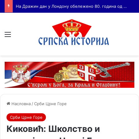
Бојанић: ВОЈА ТАНКОСИЋ – ЧОВЕК КОГА СУ СЕ ПЛАШИЛИ И ЖИВОГ И МРТВОГ, а нема ни споненик
Мени
Насловна
/
Срби Црне Горе
Срби Црне Горе
Киковић: Школство и