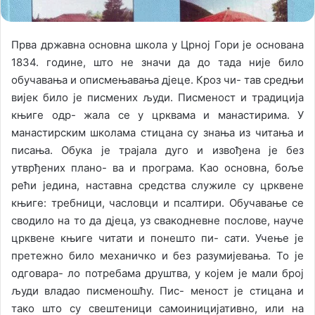
Прва државна основна школа у Црној Гори је основана
1834. године, што не значи да до тада није било
обучавања и описмењавања дјеце. Кроз чи- тав средњи
вијек било је писмених људи. Писменост и традиција
књиге одр- жала се у црквама и манастирима. У
манастирским школама стицана су знања из читања и
писања. Обука је трајала дуго и извођена је без
утврђених плано- ва и програма. Као основна, боље
рећи једина, наставна средства служиле су црквене
књиге: требници, часловци и псалтири. Обучавање се
сводило на то да дјеца, уз свакодневне послове, науче
црквене књиге читати и понешто пи- сати. Учење је
претежно било механичко и без разумијевања. То је
одговара- ло потребама друштва, у којем је мали број
људи владао писменошћу. Пис- меност је стицана и
тако што су свештеници самоиницијативно, или на