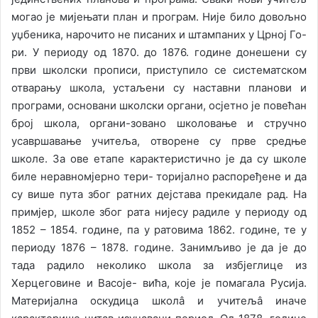
могао је мијењати план и програм. Није било довољно
уџбеника, нарочито не писаних и штампаних у Црној Го-
ри. У периоду од 1870. до 1876. године донешени су
први школски прописи, приступило се систематском
отварању школа, устаљени су наставни планови и
програми, основани школски органи, осјетно је повећан
број школа, органи-зовано школовање и стручно
усавршавање учитеља, отворене су прве средње
школе. За ове етапе карактеристично је да су школе
биле неравномјерно тери- торијално распоређене и да
су више пута због ратних дејстава прекидале рад. На
примјер, школе због рата нијесу радиле у периоду од
1852 – 1854. године, па у ратовима 1862. године, те у
периоду 1876 – 1878. године. Занимљиво је да је до
тада радило неколико школа за избјеглице из
Херцеговине и Васоје- вића, које је помагала Русија.
Материјална оскудица школâ и учитељâ иначе