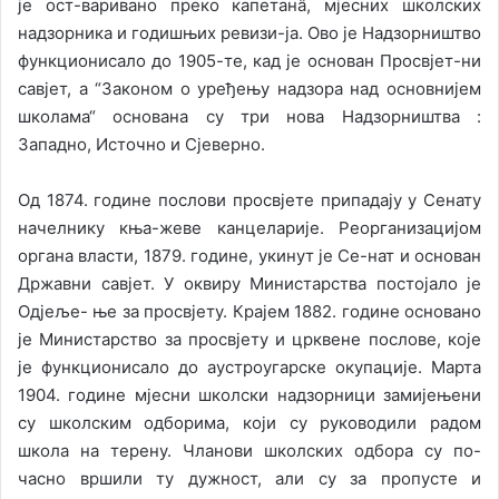
је ост-варивано преко капетанâ, мјесних школских
надзорника и годишњих ревизи-ја. Ово је Надзорништво
функционисало до 1905-те, кад је основан Просвјет-ни
савјет, а “Законом о уређењу надзора над основнијем
школама“ основана су три нова Надзорништва :
Западно, Источно и Сјеверно.
Од 1874. године послови просвјете припадају у Сенату
начелнику кња-жеве канцеларије. Реорганизацијом
органа власти, 1879. године, укинут је Се-нат и основан
Државни савјет. У оквиру Министарства постојало је
Одјеље- ње за просвјету. Крајем 1882. године основано
је Министарство за просвјету и црквене послове, које
је функционисало до аустроугарске окупације. Марта
1904. године мјесни школски надзорници замијењени
су школским одборима, који су руководили радом
школа на терену. Чланови школских одбора су по-
часно вршили ту дужност, али су за пропусте и