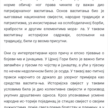
норме обичај- ног права чиниле су важан дио
патријархалног васпитања. Основ васпитања био је
његовање националне свијести, народне традиције и
патриотизма, уз инсистирање на ослободилачкој борби,
храбрости и другим елементима мора- ла. У таквом
васпитању историјски садржаји, ослоњени на
традицију, били су веома присутни.
Они су интерпретирани кроз причу и епско пјевање о
бојеви-ма и јунацима. У Црној Гори било је важно бити
запамћен у пјесми по чојству и јунаштву, а ући у пјесму
по нечем недоличном било је осуда. У таквој вас-питној
пракси нарочито се држало до узорног примјера као
средства васпита-ња. Историјска свијест у таквим
условима била је дио колективне свијести и производ
укупних друштвених односа. Кроз упознавање усмене
народне ис-торије појединац је стицао свијест о својим
дужностима, прије свега према братству и племену, а у