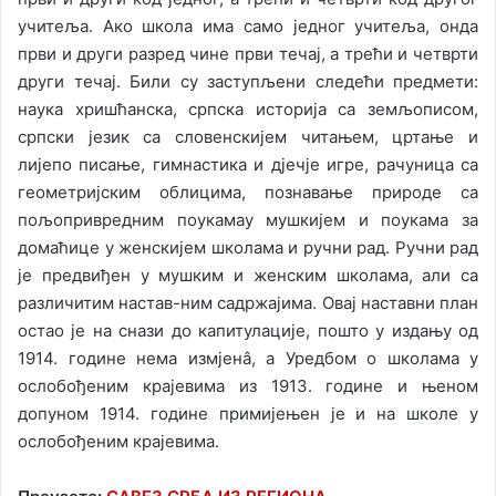
учитеља. Ако школа има само једног учитеља, онда
први и други разред чине први течај, а трећи и четврти
други течај. Били су заступљени следећи предмети:
наука хришћанска, српска историја са земљописом,
српски језик са словенскијем читањем, цртање и
лијепо писање, гимнастика и дјечје игре, рачуница са
геометријским облицима, познавање природе са
пољопривредним поукамау мушкијем и поукама за
домаћице у женскијем школама и ручни рад. Ручни рад
је предвиђен у мушким и женским школама, али са
различитим настав-ним садржајима. Овај наставни план
остао је на снази до капитулације, пошто у издању од
1914. године нема измјенâ, а Уредбом о школама у
ослобођеним крајевима из 1913. године и њеном
допуном 1914. године примијењен је и на школе у
ослобођеним крајевима.