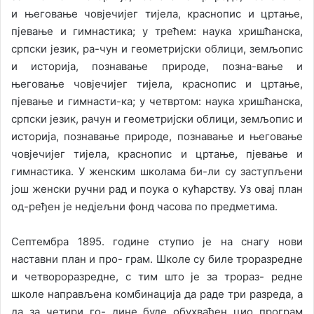
и његовање човјечијег тијела, краснопис и цртање,
пјевање и гимнастика; у трећем: наука хришћанска,
српски језик, ра-чун и геометријски облици, земљопис
и историја, познавање природе, позна-вање и
његовање човјечијег тијела, краснопис и цртање,
пјевање и гимнасти-ка; у четвртом: наука хришћанска,
српски језик, рачун и геометријски облици, земљопис и
историја, познавање природе, познавање и његовање
човјечијег тијела, краснопис и цртање, пјевање и
гимнастика. У женским школама би-ли су заступљени
још женски ручни рад и поука о кућарству. Уз овај план
од-ређен је недјељни фонд часова по предметима.
Септембра 1895. године ступио је на снагу нови
наставни план и про- грам. Школе су биле троразредне
и четвороразредне, с тим што је за трораз- редне
школе направљена комбинација да раде три разреда, а
да за четири го- дине буде обухваћен цио програм