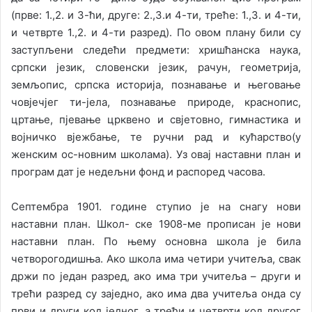
(прве: 1.,2. и 3-ћи, друге: 2.,3.и 4-ти, треће: 1.,3. и 4-ти,
и четврте 1.,2. и 4-ти разред). По овом плану били су
заступљени следећи предмети: хришћанска наука,
српски језик, словенски језик, рачун, геометрија,
земљопис, српска историја, познавање и његовање
човјечјег ти-јела, познавање природе, краснопис,
цртање, пјевање црквено и свјетовно, гимнастика и
војничко вјежбање, те ручни рад и кућарство(у
женским ос-новним школама). Уз овај наставни план и
програм дат је недељни фонд и распоред часова.
Септембра 1901. године ступио је на снагу нови
наставни план. Школ- ске 1908-ме прописан је нови
наставни план. По њему основна школа је била
четворогодишња. Ако школа има четири учитеља, свак
држи по један разред, ако има три учитеља – други и
трећи разред су заједно, ако има два учитеља онда су
први и други код једног, а трећи и четврти код другог