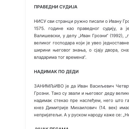
ПРАВЕДНИ СУДИЈА
НИСУ сви странци ружно писали о Ивану Гр
1575. године као праведног судију, а 
Валишевски, у делу „Иван Грозни“ (1992), 
великог господара који је увео једноставн
ширини његовог знања, о сјају двора, сн
владарима тог времена“.
НАДИМАК ПО ДЕДИ
ЗАНИМЉИВО је да Иван Васиљевич Четврти 
Грозни. Тако су звали и његовог деду велик
надимак стекао пре наслеђем, него што га
кнез Димитрије Михаилович (14. век) има
непријатељи. А у руском народу каже се: „Не