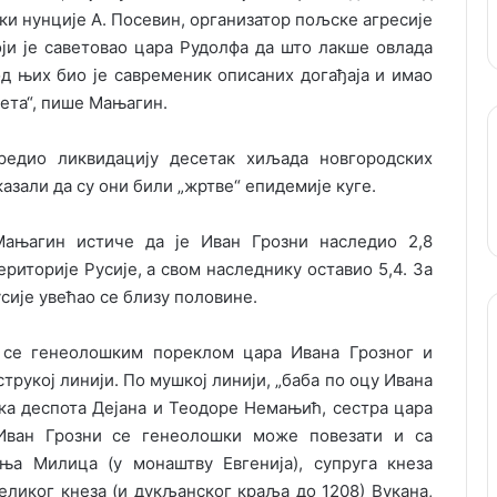
ски нунције А. Посевин, организатор пољске агресије
оји је саветовао цара Рудолфа да што лакше овлада
д њих био је савременик описаних догађаја и имао
вета“, пише Мањагин.
редио ликвидацију десетак хиљада новгородских
азали да су они били „жртве“ епидемије куге.
Мањагин истиче да је Иван Грозни наследио 2,8
иторије Русије, а свом наследнику оставио 5,4. За
сије увећао се близу половине.
 се генеолошким пореклом цара Ивана Грозног и
трукој линији. По мушкој линији, „баба по оцу Ивана
ука деспота Дејана и Теодоре Немањић, сестра цара
Иван Грозни се генеолошки може повезати и са
иња Милица (у монаштву Евгенија), супруга кнеза
великог кнеза (и дукљанског краља до 1208) Вукана,