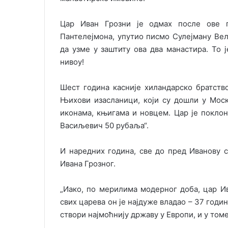
Цар Иван Грозни је одмах после ове п
Пантелејмона, упутио писмо Сулејману Вел
да узме у заштиту ова два манастира. То 
нивоу!
Шест година касније хиландарско братств
Њихови изасланици, који су дошли у Моск
иконама, књигама и новцем. Цар је поклон
Васиљевич 50 рубаља“.
И наредних година, све до пред Иванову 
Ивана Грозног.
„Иако, по мерилима модерног доба, цар Ив
свих царева он је најдуже владао – 37 годин
створи најмоћнију државу у Европи, и у томе