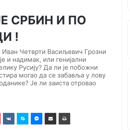
Е СРБИН И ПО
И !
ар Иван Четврти Васиљевич Грозни
је и надимак, или генијални
елику Русију? Да ли је побожни
тира могао да се забавља у лову
поданике? Је ли заиста отровао
Pinterest
VKontakte
Skype
Messenger
Подели путем мејла
Штампај