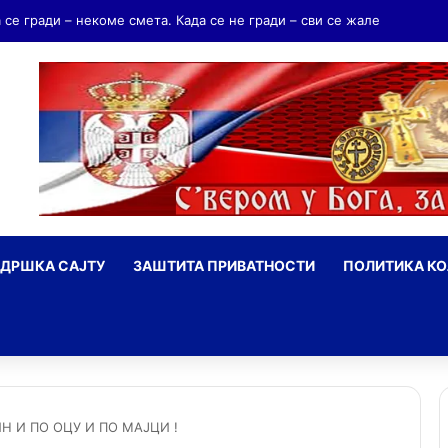
а се гради – некоме смета. Када се не гради – сви се жале
ДРШКА САЈТУ
ЗАШТИТА ПРИВАТНОСТИ
ПОЛИТИКА К
ражи
Н И ПО ОЦУ И ПО МАЈЦИ !