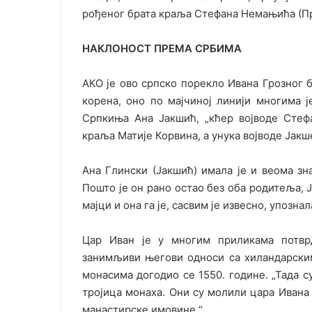
рођеног брата краља Стефана Немањића (Пр
НАКЛОНОСТ ПРЕМА СРБИМА
АКО је ово српско порекло Ивана Грозног б
корена, оно по мајчиној линији многима ј
Српкиња Ана Јакшић, „кћер војводе Стеф
краља Матије Корвина, а унука војводе Јак
Ана Глински (Јакшић) имала је и веома зн
Пошто је он рано остао без оба родитеља, Ј
мајци и она га је, сасвим је извесно, упозна
Цар Иван је у многим приликама потвр
занимљиви његови односи са хиландарским
монасима догодио се 1550. године. „Тада с
тројица монаха. Они су молили цара Ивана 
манастирске имовине.“