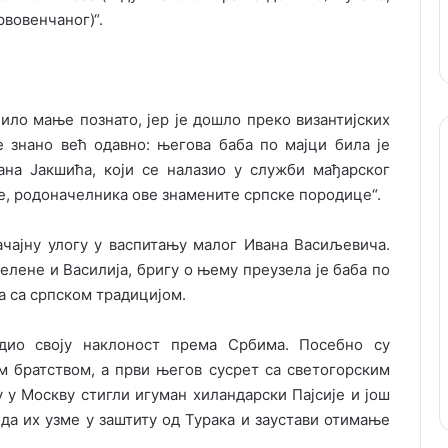
вовенчаног)“.
ило мање познато, јер је дошло преко византијских
е знано већ одавно: његова баба по мајци била је
ана Јакшића, који се налазио у служби мађарског
ше, родоначелника ове знамените српске породице“.
ачајну улогу у васпитању малог Ивана Васиљевича.
елене и Василија, бригу о њему преузела је баба по
ла са српском традицијом.
дио своју наклоност према Србима. Посебно су
 братством, а први његов сусрет са светогорским
у у Москву стигли игуман хиландарски Пајсије и још
да их узме у заштиту од Турака и заустави отимање