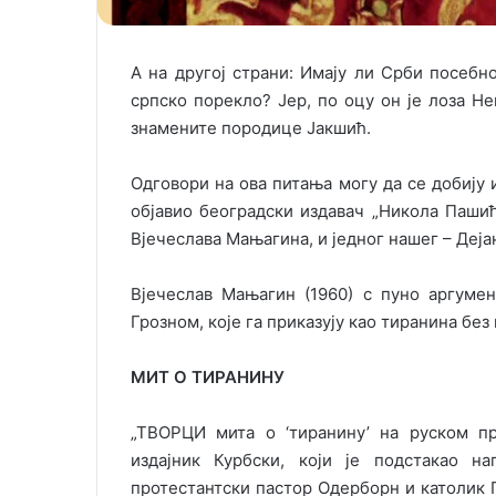
А на другој страни: Имају ли Срби посебн
српско порекло? Јер, по оцу он је лоза Не
знамените породице Јакшић.
Одговори на ова питања могу да се добију 
објавио београдски издавач „Никола Пашић“,
Вјечеслава Мањагина, и једног нашег – Деја
Вјечеслав Мањагин (1960) с пуно аргуме
Грозном, које га приказују као тиранина бе
МИТ О ТИРАНИНУ
„ТВОРЦИ мита о ‘тиранину’ на руском пр
издајник Курбски, који је подстакао н
протестантски пастор Одерборн и католик Г