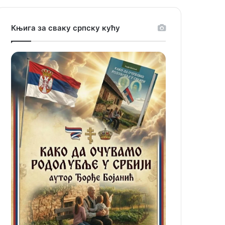
Књига за сваку српску кућу