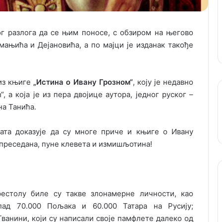
ог разлога да се њим поносе, с обзиром на његово
мањића и Дејановића, а по мајци је изданак такође
из књиге
„Истина о Ивану Грозном“
, коју је недавно
 а која је из пера двојице аутора, једног руског –
на Танића.
ната доказује да су многе приче и књиге о Ивану
з преседана, пуне клевета и измишљотина!
естолу биле су такве злонамерне личности, као
апад 70.000 Пољака и 60.000 Татара на Русију;
ванини, који су написали своје памфлете далеко од