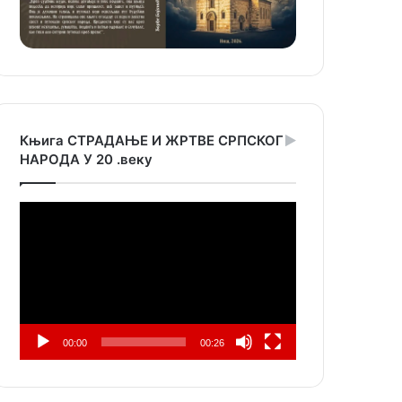
Књига СТРАДАЊЕ И ЖРТВЕ СРПСКОГ
НАРОДА У 20 .веку
Прегледач
видео
записа
00:00
00:26