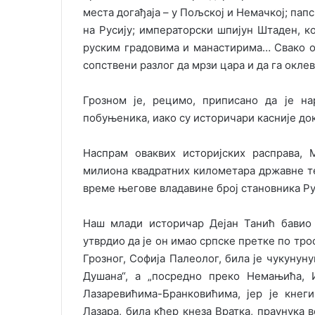
места догађаја – у Пољској и Немачкој; пап
на Русију; императорски шпијун Штаден, к
руским градовима и манастирима… Свако о
сопствени разлог да мрзи цара и да га окле
Грозном је, рецимо, приписано да је на
побуњеника, иако су историчари касније док
Наспрам оваквих историјских расправа, 
милиона квадратних километара државне тер
време његове владавине број становника Ру
Наш млади историчар Дејан Танић бавио
утврдио да је он имао српске претке по трос
Грозног, Софија Палеолог, била је чукунун
Душана“, а „посредно преко Немањића, 
Лазаревићима-Бранковићима, јер је кнег
Лазара, била кћер кнеза Вратка, праунука 