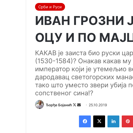
Срби и Руси
ИВАН ГРОЗНИ Ј
ОЦУ И ПО МАЈЦ
КАКАВ је заиста био руски ц
(1530-1584)? Онакав какав му 
император који је утемељио в
дародавац светогорских манас
тако што уместо звери убија 
сопственог сина!?
Ђорђе Бојанић
F
S
25.10.2019
o
e
Facebook
X
LinkedIn
l
n
l
d