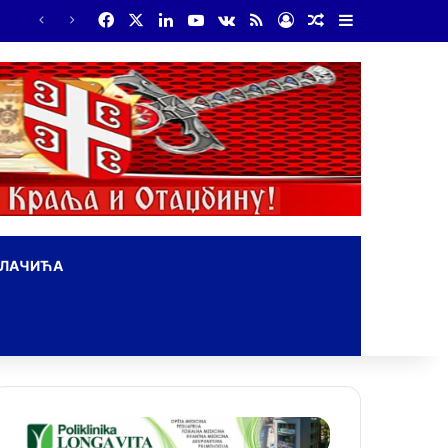
Facebook
X
LinkedIn
YouTube
vk.com
RSS
Log In
Random Article
Sidebar
ОЛАЧИЋА