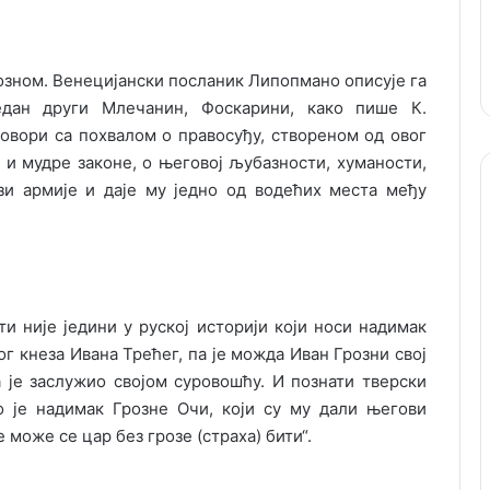
озном. Венецијански посланик Липопмано описује га
један други Млечанин, Фоскарини, како пише К.
„говори са похвалом о правосуђу, створеном од овог
е и мудре законе, о његовој љубазности, хуманости,
ази армије и даје му једно од водећих места међу
није једини у руској историји који носи надимак
ог кнеза Ивана Трећег, па је можда Иван Грозни свој
 је заслужио својом суровошћу. И познати тверски
о је надимак Грозне Очи, који су му дали његови
 може се цар без грозе (страха) бити“.