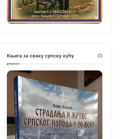
Књига за сваку српску кућу