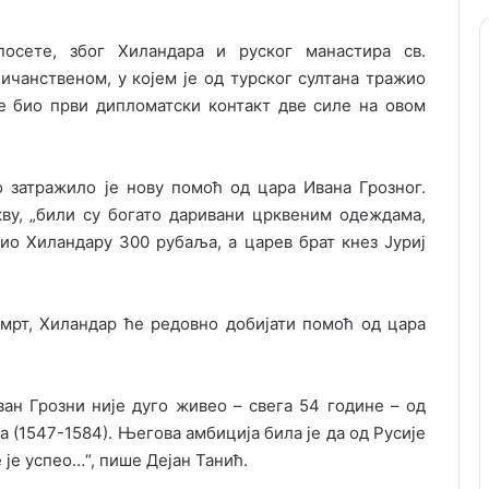
осете, због Хиландара и руског манастира св.
ичанственом, у којем је од турског султана тражио
је био први дипломатски контакт две силе на овом
о затражило је нову помоћ од цара Ивана Грозног.
ву, „били су богато даривани црквеним одеждама,
ио Хиландару 300 рубаља, а царев брат кнез Јуриј
смрт, Хиландар ће редовно добијати помоћ од цара
ан Грозни није дуго живео – свега 54 године – од
а (1547-1584). Његова амбиција била је да од Русије
 је успео…“, пише Дејан Танић.