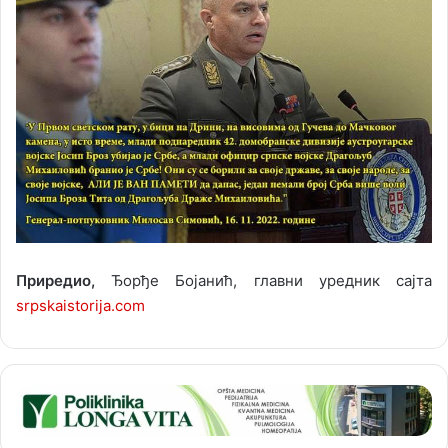
Приредио,
Ђорђе Бојанић, главни уредник сајта
srpskаistorija.com