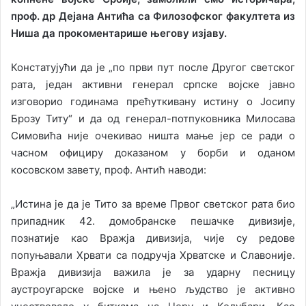
проф. др Дејана Антића са Филозофског факултета из
Ниша да прокоментарише његову изјаву.
Констатујући да је „по први пут после Другог светског
рата, један активни генерал српске војске јавно
изговорио годинама прећуткивану истину о Јосипу
Брозу Титу“ и да од генерал-потпуковника Милосава
Симовића није очекивао ништа мање јер се ради о
часном официру доказаном у борби и оданом
косовском завету, проф. Антић наводи:
„Истина је да је Тито за време Првог светског рата био
припадник 42. домобранске пешачке дивизије,
познатије као Вражја дивизија, чије су редове
попуњавали Хрвати са подручја Хрватске и Славоније.
Вражја дивизија важила је за ударну песницу
аустроугарске војске и њено људство је активно