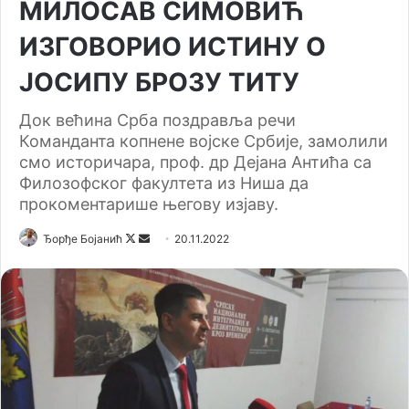
МИЛОСАВ СИМОВИЋ
ИЗГОВОРИО ИСТИНУ О
ЈОСИПУ БРОЗУ ТИТУ
Док већина Срба поздравља речи
Команданта копнене војске Србије, замолили
смо историчара, проф. др Дејана Антића са
Филозофског факултета из Ниша да
прокоментарише његову изјаву.
Ђорђе Бојанић
F
S
20.11.2022
o
e
l
n
l
d
o
a
w
n
o
e
n
m