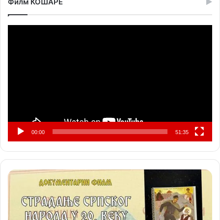
Филм КОШАРЕ
Прегледач
видео
записа
00:00
51:35