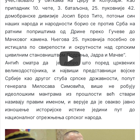
учествовало у биткама на Церу и Колубари. Као
припадник 10. чете, 3. батаљона, 25. пуковније 42.
домобранске дивизије Јосип Броз Тито, потоњи син
наших народа и народности борио се против Срба на
ратним поприштима од Дрине преко Гучеве до
Мачковог камена. Његова 25. пуковнија посебно се
истицала по свирепости и окрутности над српским
цивилним становништвом Подриња, Јадра и Мачве“.
Антић сматра да је добро што поред црквених
великодостојника, и највиши представници војске
Србије као другог стуба српске државности, попут
генерала Милосава Симовића, више не робују
идеолошким мантрама из прошлости већ ствари
називају правим именом, и верује да је овакво јавно
изношење историјске истине једини пут до
националног отрежњења српског народа.