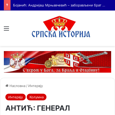
На Дражин дан у Лондону обележено 80. година од мучког убиства генерала Драгољуба Драже Михаиловића
Мени
Насловна
/
Интервју
Интервју
Колумна
АНТИЋ: ГЕНЕРАЛ