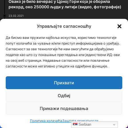
Овако је било вечерас у Црној Гори која је оборила
рекорд, око 250000 људи у литији (видео, фотографије)
23.02.2021
Застрашујућа сведочења српског патолога: Ово је
Управљајте сагласношћу
једина истина о броју убијених у Јасеновцу
Да бисмо вам пружили најбоља искуства, користимо технологије
Најновији чланци
попут колачића за чување и/или приступ информацијама о уређају.
Сагласност за ове технологије ће нам омогућити да обрађујемо
податке као што су понашање прегледања или јединствени ИД-ови
Бојанић: БЕОГРАЂАНИ У ЦАРИГРАДУ –
на овој веб страници. Недавање сагласности или повлачење
ТРАГ БОЛНЕ СЕОБЕ КОЈИ И ДАНАС ЖИВИ
сагласности може негативно утицати на одређене функције.
У ИМЕНУ БЕОГРАДСКЕ ШУМЕ
5 сати ago
Прихвати
Бојанић: Србија се буди – али тек сада
почиње најважнија битка
Одбиј
1 дан ago
Прикажи подешавања
Бојанић: ОЛУЈА… Битка за истину води се
и бројкама
Политика колачића
Заштита приватности
4 дана ago
Serbian