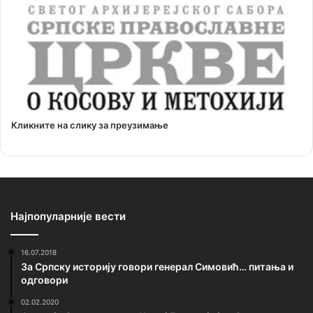
Кликните на слику за преузимање
Најпопуларније вести
16.07.2018
За Српску историју говори генерал Симовић… питања и
одговори
02.02.2020