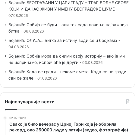
Бојанић: БЕОГРАЂАНИ У ЦАРИГРАДУ – ТРАГ БОЛНЕ СЕОБЕ
КОЈИ И ДАНАС ЖИВИ У ИМЕНУ БЕОГРАДСКЕ ШУМЕ
07.08.2026
Бојанић: Србија се буди – али тек сада почиње најважнија
битка
06.08.2026
Бојанић: ОЛУЈА… Битка за истину води се и бројкама
04.08.2026
Бојанић: Србија мора да сними своју историју – ако је ми
не испричамо, испричаће је други
03.08.2026
Бојанић: Када се гради – некоме смета. Када се не гради –
сви се жале
01.08.2026
Наjпопуларније вести
02.02.2020
Овако је било вечерас у Црној Гори која је оборила
рекорд, око 250000 људи у литији (видео, фотографије)