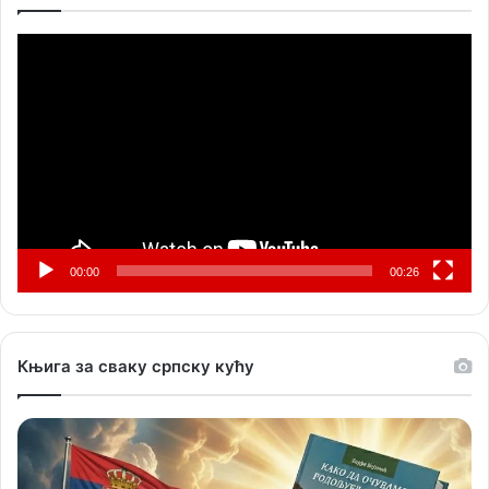
Прегледач
видео
записа
00:00
00:26
Књига за сваку српску кућу