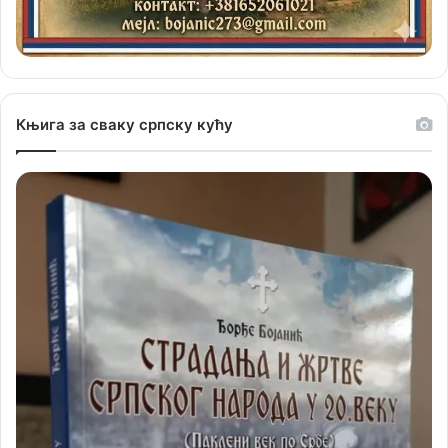
Књига за сваку српску кућу