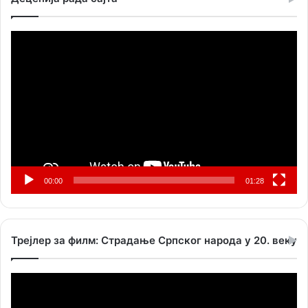
Прегледач
видео
записа
00:00
01:28
Трејлер за филм: Страдање Српског народа у 20. веку
Прегледач
видео
записа