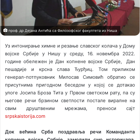
X
a
i
l
проф. др Дејана Антића са Филозофског факултета из Ниша
Уз интонирање химне и резање славског колача у Дому
војске Србије у Нишу у среду, 16. новембра 2022.
године обележен је Дан копнене војске Србије, Дан
пешадије и крсна слава Ђурђиц. Том приликом
генерал-потпуковник Милосав Симовић обратио се
присутнима пригодном беседом у којој се дотакао
улоге Јосипа Броза Тита у Првом светском рату, па су
његове речи брзином светлости постале виралне на
свим друштвеним мрежама, преноси сајт
srpskаistorija.com
Док већина Срба поздравља речи Команданта
копнене војске Србије, замолили смо историчара,