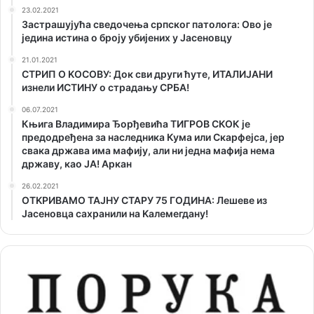
23.02.2021
Застрашујућа сведочења српског патолога: Ово је
једина истина о броју убијених у Јасеновцу
21.01.2021
СТРИП О KОСОВУ: Док сви други ћуте, ИТАЛИЈАНИ
изнели ИСТИНУ о страдању СРБА!
06.07.2021
Књига Владимира Ђорђевића ТИГРОВ СКОК је
предодређена за наследника Кума или Скарфејса, јер
свака држава има мафију, али ни једна мафија нема
државу, као ЈА! Аркан
26.02.2021
ОТKРИВАМО ТАЈНУ СТАРУ 75 ГОДИНА: Лешеве из
Јасеновца сахранили на Kалемегдану!