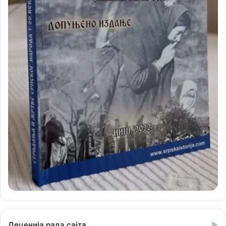
Деценија рада сајта