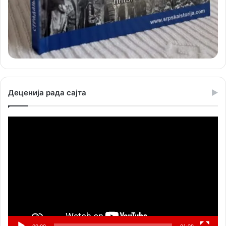
Деценија рада сајта
Прегледач
видео
записа