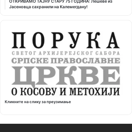
ОТKРИВАМО ТАЈНУ СТАРУ 75 ГОДИНА: Лешеве из
Јасеновца сахранили на Kалемегдану!
Кликните на слику за преузимање