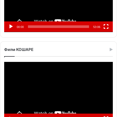
00:00
53:06
Филм КОШАРЕ
Прегледач
видео
записа