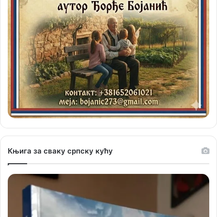
Књига за сваку српску кућу