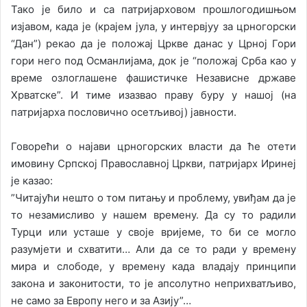
Тако је било и са патријарховом прошлогодишњом
изјавом, када је (крајем јула, у интервјуу за црногорски
“Дан”) рекао да је положај Цркве данас у Црној Гори
гори него под Османлијама, док је “положај Срба као у
време озлоглашене фашистичке Независне државе
Хрватске”. И тиме изазвао праву буру у нашој (на
патријарха пословично осетљивој) јавности.
Говорећи о најави црногорских власти да ће отети
имовину Српској Православној Цркви, патријарх Иринеј
је казао:
”Читајући нешто о том питању и проблему, увиђам да је
то незамисливо у нашем времену. Да су то радили
Турци или усташе у своје вријеме, то би се могло
разумјети и схватити… Али да се то ради у времену
мира и слободе, у времену када владају принципи
закона и законитости, то је апсолутно неприхватљиво,
не само за Европу него и за Азију”…