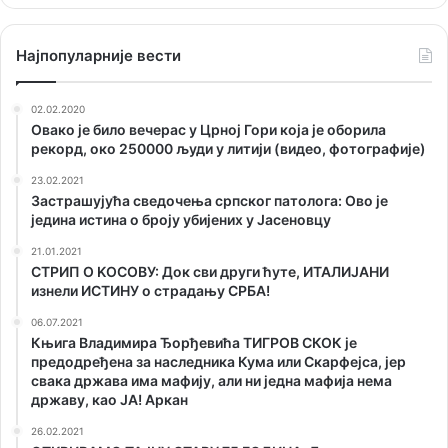
Наjпопуларније вести
02.02.2020
Овако је било вечерас у Црној Гори која је оборила
рекорд, око 250000 људи у литији (видео, фотографије)
23.02.2021
Застрашујућа сведочења српског патолога: Ово је
једина истина о броју убијених у Јасеновцу
21.01.2021
СТРИП О KОСОВУ: Док сви други ћуте, ИТАЛИЈАНИ
изнели ИСТИНУ о страдању СРБА!
06.07.2021
Књига Владимира Ђорђевића ТИГРОВ СКОК је
предодређена за наследника Кума или Скарфејса, јер
свака држава има мафију, али ни једна мафија нема
државу, као ЈА! Аркан
26.02.2021