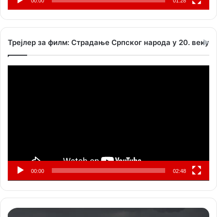
00:00
01:28
Трејлер за филм: Страдање Српског народа у 20. веку
Прегледач
видео
записа
00:00
02:48