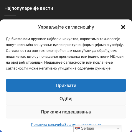
Најпопуларније вести
16.07.2018
Управљајте сагласношћу
За Српску историју говори генерал Симовић… питања и
одговори
Да бисмо вам пружили најбоља искуства, користимо технологије
02.02.2020
попут колачића за чување и/или приступ информацијама о уређају.
Овако је било вечерас у Црној Гори која је оборила
Сагласност за ове технологије ће нам омогућити да обрађујемо
рекорд, око 250000 људи у литији (видео, фотографије)
податке као што су понашање прегледања или јединствени ИД-ови
на овој веб страници. Недавање сагласности или повлачење
23.02.2021
сагласности може негативно утицати на одређене функције.
Застрашујућа сведочења српског патолога: Ово је
једина истина о броју убијених у Јасеновцу
Прихвати
Најновији чланци
Одбиј
Бојанић: Србија се буди – али тек сада
Прикажи подешавања
почиње најважнија битка
17 сати ago
Политика колачића
Заштита приватности
Serbian