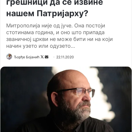
грешници да се извине
нашем Патријарху?
Митрополија није од јуче. Она постоји
стотинама година, и оно што припада
званичној цркви не може бити ни на који
начин узето или одузето…
Ђорђе Бојанић
F
S
22.11.2020
o
e
l
n
l
d
o
a
w
n
o
e
n
m
X
a
i
l