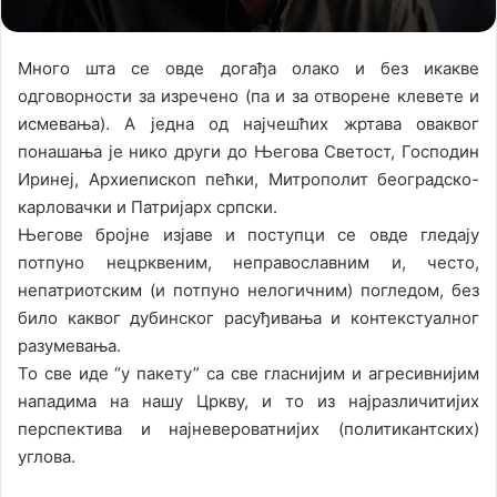
Много шта се овде догађа олако и без икакве
одговорности за изречено (па и за отворене клевете и
исмевања). А једна од најчешћих жртава оваквог
понашања је нико други до Његова Светост, Господин
Иринеј, Архиепископ пећки, Митрополит београдско-
карловачки и Патријарх српски.
Његове бројне изјаве и поступци се овде гледају
потпуно нецрквеним, неправославним и, често,
непатриотским (и потпуно нелогичним) погледом, без
било каквог дубинског расуђивања и контекстуалног
разумевања.
То све иде “у пакету” са све гласнијим и агресивнијим
нападима на нашу Цркву, и то из најразличитијих
перспектива и најневероватнијих (политикантских)
углова.