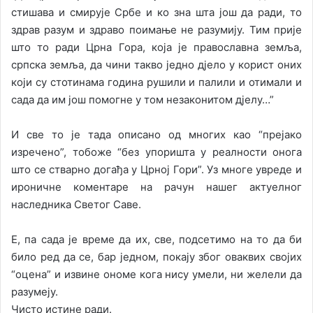
стишава и смирује Србе и ко зна шта још да ради, то
здрав разум и здраво поимање не разумију. Тим прије
што то ради Црна Гора, која је православна земља,
српска земља, да чини такво једно дјело у корист оних
који су стотинама година рушили и палили и отимали и
сада да им још помогне у том незаконитом дјелу…”
И све то је тада описано од многих као “прејако
изречено”, тобоже “без упоришта у реалности онога
што се стварно догађа у Црној Гори”. Уз многе увреде и
ироничне коментаре на рачун нашег актуелног
наследника Светог Саве.
Е, па сада је време да их, све, подсетимо на то да би
било ред да се, бар једном, покају због оваквих својих
“оцена” и извине ономе кога нису умели, ни желели да
разумеју.
Чисто истине ради.