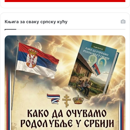
Књига за сваку српску кућу