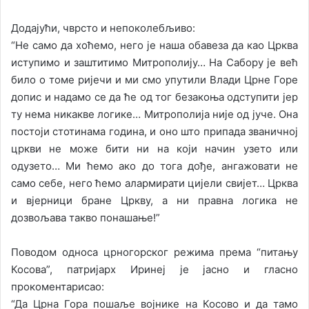
Додајући, чврсто и непоколебљиво:
“Не само да хоћемо, него је наша обавеза да као Црква
иступимо и заштитимо Митрополију… На Сабору је већ
било о томе ријечи и ми смо упутили Влади Црне Горе
допис и надамо се да ће од тог безакоња одступити јер
ту нема никакве логике… Митрополија није од јуче. Она
постоји стотинама година, и оно што припада званичној
цркви не може бити ни на који начин узето или
одузето… Ми ћемо ако до тога дође, ангажовати не
само себе, него ћемо алармирати цијели свијет… Црква
и вјерници бране Цркву, а ни правна логика не
дозвољава такво понашање!”
Поводом односа црногорског режима према “питању
Косова”, патријарх Иринеј је јасно и гласно
прокоментарисао:
“Да Црна Гора пошаље војнике на Косово и да тамо