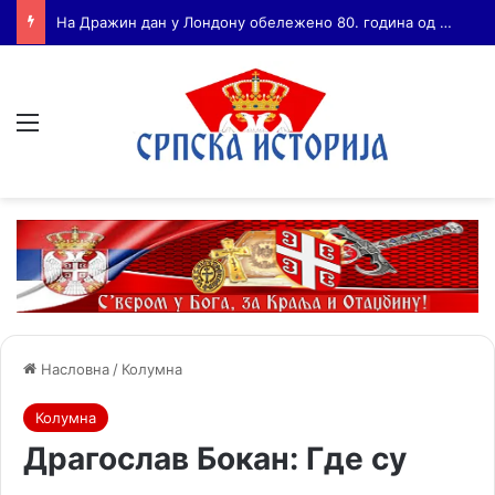
Бојанић: ВОЈА ТАНКОСИЋ – ЧОВЕК КОГА СУ СЕ ПЛАШИЛИ И ЖИВОГ И МРТВОГ, а нема ни споненик
Мени
Насловна
/
Колумна
Колумна
Драгослав Бокан: Где су