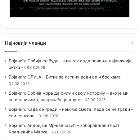
Најновији чланци
Бојанић: Србија се буди – али тек сада почиње најважнија
битка
06.08.2026
Бојанић: ОЛУЈА… Битка за истину води се и бројкама
04.08.2026
Бојанић: Србија мора да сними своју историју – ако је ми
не испричамо, испричаће је други
03.08.2026
Бојанић: Када се гради – некоме смета. Када се не гради –
сви се жале
01.08.2026
Бојанић: Андријаш Мрњавчевић – заборављени брат
Краљевића Марка
26.07.2026