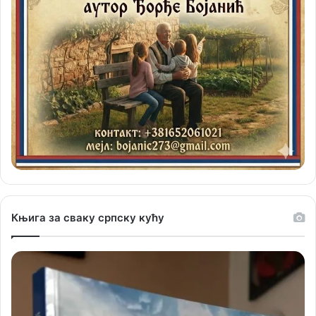
Књига за сваку српску кућу