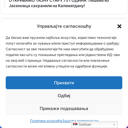
ОТKРИВАМО ТАЈНУ СТАРУ 75 ГОДИНА: Лешеве из
Јасеновца сахранили на Kалемегдану!
Управљајте сагласношћу
Да бисмо вам пружили најбоља искуства, користимо технологије
попут колачића за чување и/или приступ информацијама о уређају.
Сагласност за ове технологије ће нам омогућити да обрађујемо
податке као што су понашање прегледања или јединствени ИД-ови
на овој веб страници. Недавање сагласности или повлачење
сагласности може негативно утицати на одређене функције.
Прихвати
Одбиј
Кликните на слику за преузимање
Прикажи подешавања
Политика колачића
Заштита приватности
Serbian