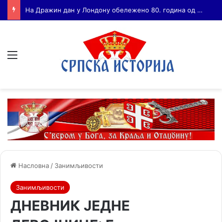
Бојанић: ВОЈА ТАНКОСИЋ – ЧОВЕК КОГА СУ СЕ ПЛАШИЛИ И ЖИВОГ И МРТВОГ, а нема ни споненик
Мени
Насловна
/
Занимљивости
Занимљивости
ДНЕВНИК ЈЕДНЕ