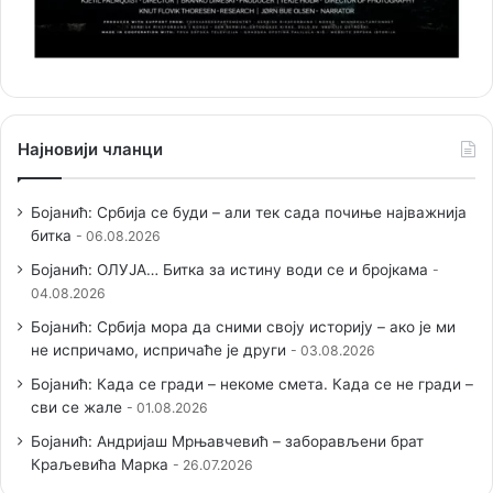
Најновији чланци
Бојанић: Србија се буди – али тек сада почиње најважнија
битка
06.08.2026
Бојанић: ОЛУЈА… Битка за истину води се и бројкама
04.08.2026
Бојанић: Србија мора да сними своју историју – ако је ми
не испричамо, испричаће је други
03.08.2026
Бојанић: Када се гради – некоме смета. Када се не гради –
сви се жале
01.08.2026
Бојанић: Андријаш Мрњавчевић – заборављени брат
Краљевића Марка
26.07.2026