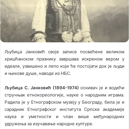
X
a
i
l
Љубица Jанковић своjе записе посвећене великом
хришћанском празнику завршава искреном вером у
идеале, узвишено и лепо коjи ће постоjати док jе људи
и њихове душе, наводе из НБС.
Љубица С. Jанковић (1894-1974)
оснивач jе и водећи
стручњак етнокореологиjе, науке о народним играма.
Радила jе у Eтнографском музеjу у Београду, била jе и
сарадник Eтнографског института Српске академиjе
наука и уметности и члан више међународних
удружења за изучавање народне културе.