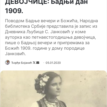
ДЕВОЈЧИЦЕ: Бадњи дан
1909.
Поводом Бадње вечери и Божића, Народна
библиотека Србиjе представила jе запис из
Дневника Љубице С. Jанковић у коме
ауторка као петнаестогодишња девоjчица,
пише о Бадњоj вечери и припремама за
Божић 1909. године у дому породице
Jанковић.
Ђорђе Бојанић
F
S
05.01.2020
o
e
l
n
l
d
o
a
w
n
o
e
n
m