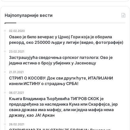
Наjпопуларније вести
02.02.2020
Овако је било вечерас у Црној Гори која је оборила
рекорд, око 250000 људи у литији (видео, фотографије)
23.02.2021
Застрашујућа сведочења српског патолога: Ово је
једина истина о броју убијених у Јасеновцу
21.01.2021
СТРИП О KОСОВУ: Док сви други ћуте, ИТАЛИЈАНИ
изнели ИСТИНУ о страдању СРБА!
06.07.2021
Књига Владимира Ђорђевића ТИГРОВ СКОК је
предодређена за наследника Кума или Скарфејса, јер
свака држава има мафију, али ни једна мафија нема
државу, као ЈА! Аркан
26.02.2021