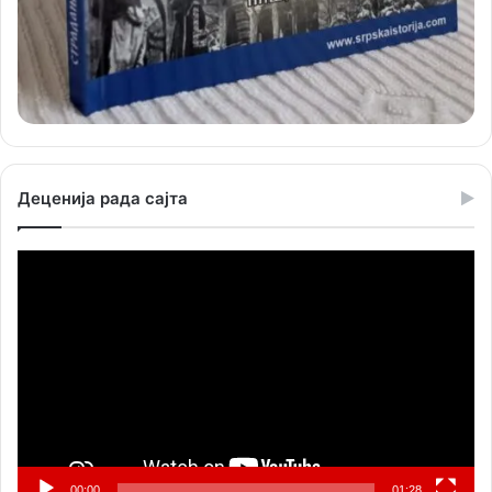
Деценија рада сајта
Прегледач
видео
записа
00:00
01:28