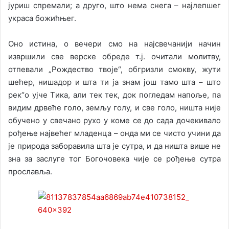
jуриш спремали; а друго, што нема снега – наjлепшег
украса божићњег.
Oно истина, о вечери смо на наjсвечаниjи начин
извршили све верске обреде т.j. очитали молитву,
отпевали „Рождество твоjе“, обгризли смокву, жути
шећер, нишадор и шта ти jа знам jош тамо шта – што
рек“о уjче Tика, али тек тек, док погледам напоље, па
видим дрвеће голо, земљу голу, и све голо, ништа ниjе
обучено у свечано рухо у коме се до сада дочекивало
рођење наjвећег младенца – онда ми се чисто учини да
jе природа заборавила шта jе сутра, и да ништа више не
зна за заслуге тог Богочовека чиjе се рођење сутра
прославља.