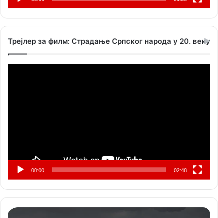
Трејлер за филм: Страдање Српског народа у 20. веку
Прегледач
видео
записа
00:00
02:48