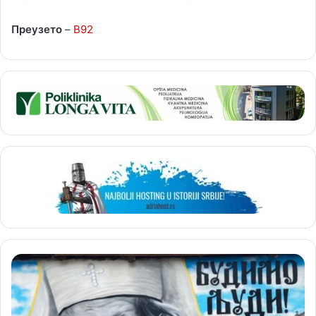
Преузето
–
B92