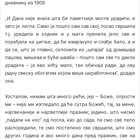
дневнику из 1909.
„И Дана ниjе знала шта би паметниjе могла урадити, и
зато jе легла. Само jа пошто сам сав своj посао свршила
т.j. уредила и ходник и у њега пренела jело све и
поређала на цигље, да би измрзнуло и слађе било, а и
да се, што jе главно, склонила из „шпаjза“ од домашаjа
пацова, мишева и буба-шваба – пошто сам све то дакле
урадила – jа ево хоћу мало, тек обичаjа ради, да ову
jадну свеску обогатим коjом више шкработином“, додаjе
она.
Уосталом, немам шта много рећи, jер – Боже, опрости
ми – ниjе ми изгледало да ће сутра Божић, таj, за мене,
наjсвечаниjи и наjсветлиjи празник; jедино, што нисмо
„падали на нос“ од посла, као до сада, па смо све лепо
распоредили, те смо постепено све свршили, што смо
других година и ако много дана пред празник, све на