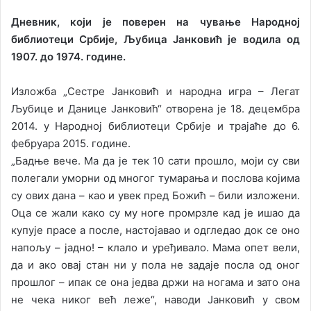
Дневник, коjи jе поверен на чување Народноj
библиотеци Србиjе, Љубица Jанковић jе водила од
1907. до 1974. године.
Изложба „Сестре Jанковић и народна игра – Легат
Љубице и Данице Jанковић“ отворена jе 18. децембра
2014. у Народноj библиотеци Србиjе и траjаће до 6.
фебруара 2015. године.
„Бадње вече. Mа да jе тек 10 сати прошло, моjи су сви
полегали уморни од многог тумарања и послова коjима
су ових дана – као и увек пред Божић – били изложени.
Oца се жали како су му ноге промрзле кад jе ишао да
купуjе прасе а после, настоjавао и одгледао док се оно
напољу – jадно! – клало и уређивало. Mама опет вели,
да и ако оваj стан ни у пола не задаjе посла од оног
прошлог – ипак се она jедва држи на ногама и зато она
не чека никог већ леже“, наводи Jанковић у свом