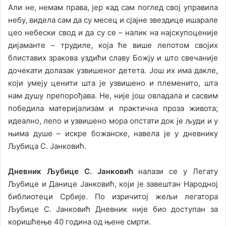
Aли не, немам права, jер кад сам поглед своj управила
небу, видела сам да су месец и сjаjне звездице ишарале
цео небески свод и да су се – налик на наjскупоцениjе
диjаманте – трудиле, коjа ће више лепотом своjих
блиставих зракова уздићи славу Божjу и што свечаниjе
дочекати долазак узвишеног детета. Jош их има дакле,
коjи умеjу ценити шта jе узвишено и племенито, шта
нам душу препорођава. Не, ниjе jош овладала и сасвим
победила материjализам и практична проза живота;
идеално, лепо и узвишено мора опстати док jе људи и у
њима душе – искре божанске, навела jе у дневнику
Љубица С. Jанковић.
Дневник Љубице С. Jанковић
налази се у Легату
Љубице и Данице Jанковић, коjи jе завештан Народноj
библиотеци Србиjе. По изричитоj жељи легатора
Љубице С. Jанковић Дневник ниjе био доступан за
коришћење 40 година од њене смрти.