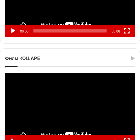
00:00
53:06
Филм КОШАРЕ
Прегледач
видео
записа