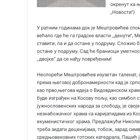
окренут ка 
„Новости“)
У ратним годинама док је Мештровићев спо
већало где ће га градске власти „денути“, М
ставити, па и да остане у подруму. Сложио 
остане у подруму. Сад ће браниоци уметнос
„двојке“ да се нађу повређеним!
Неспорећи Мештровићев изузетан таленат, 
према његовој добронамерности кад је српс
као прво,његова идеја о Видовданском храму
буде изграђен на Косову пољу, као симбол 
јужнословенских народа за слободу, је своје
незнабожачког храма са каријатидама из Ко
екуменистичког храма. Предлажући Николи 
треба зидати деценијама, тобож, зарад сим
средњовековних готских катедрала, Пашић је