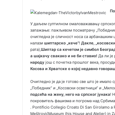
По
У даљем суптилном омаловажавању српског
запажање: пажљивом посматрачу „Победник
очигледна је сличност носа са арбанашким ц
налази
шиптарско „кече“
!
Дакле, „косовск
рата),
Шиптар са кечетом је симбол Београ
а шајкачу свакако и не би ставио!
Да ли је 
народу
још с почетка прошлог века, просуд
Косова и Хрватске о којој недавно говора
Очигледно је да је готово све што је имало
„Победник“ и „Косовски осветници“ и „Мило
подсећа на жену, него на српског јунака
! 
покровитељ фашизма и погрома над Србима у
. Pontificio Collegio Croato Di San Girolamo a
MeštrovićMuseum (his House and Atelier) in Z