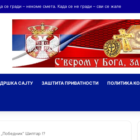
ндријаш Мрњавчевић – заборављени брат Краљевића Марка
ДРШКА САЈТУ
ЗАШТИТА ПРИВАТНОСТИ
ПОЛИТИКА К
ражи
 „Победник“ Шиптар !?