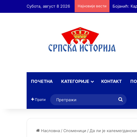
Субота, август 8 2026
Најновије вести
Бојанић: А
ПОЧЕТНА
КАТЕГОРИЈЕ
КОНТАКТ
ПО
Прет
Прати
Насловна
/
Споменици
/
Да ли је калемегдански