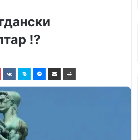
егдански
тар !?
n
Pinterest
VKontakte
Skype
Messenger
Подели путем мејла
Штампај