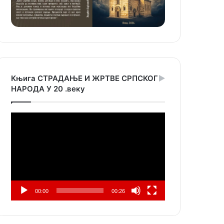
Књига СТРАДАЊЕ И ЖРТВЕ СРПСКОГ
НАРОДА У 20 .веку
Прегледач
видео
записа
00:00
00:26