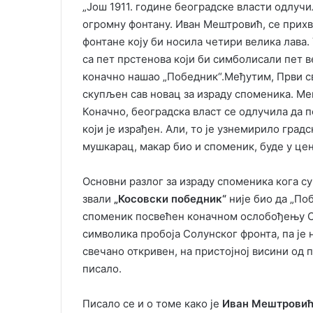
„Још 1911. године београдске власти одлучи
огромну фонтану. Иван Мештровић, се прихва
фонтане коју би носила четири велика лава.
са пет прстенова који би симболисали пет в
коначно нашао „Победник“.Међутим, Први св
скупљен сав новац за израду споменика. Ме
Коначно, београдска власт се одлучила да п
који је израђен. Али, то је узнемирило град
мушкарац, макар био и споменик, буде у цен
Основни разлог за израду споменика кога су 
звали
„Косовски победник“
није био да „По
споменик посвећен коначном ослобођењу Срб
символика пробоја Солунског фронта, па је 
свечано откривен, на пристојној висини од 
писало.
Писало се и о томе како је
Иван Мештровић