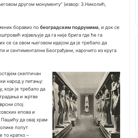
његовом другом монументу“ (извор: З.Николић,
меник боравио по
београдским подрумима
, и док се
ештровић изјављује да га није брига где ће га
бих се са овом његовом идејом да је требало да
ти и сентиментални Београђани, нарочито из круга
остајем скептичан
ки народ у питању:
, који је требало да
страдања и жртве
врсни спој
совских епова и
Пашићу да овај храм
волике попут
 то кратко –