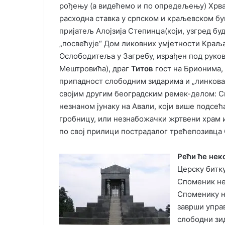
рођењу (а видећемо и по опредељењу) Хрв
расходна ставка у српском и краљевском бу
пријатељ Алојзија Степинца(који, узгред бу
„посвећује“ Дом ликовних умјетности Краљ
Ослободитеља у Загребу, израђен под руко
Мештровића), драг
Титов
гост на Брионима, 
припадност слободним зидарима и „линкова
својим другим београдским ремек-делом: 
незнаном јунаку на Авали, који више подсећ
гробницу, или незнабожачки жртвени храм и
по свој прилици пострадалог трећепозивца 
Рећи ће нек
Церску битку
Споменик не
Споменику н
заврши управ
слободни зид