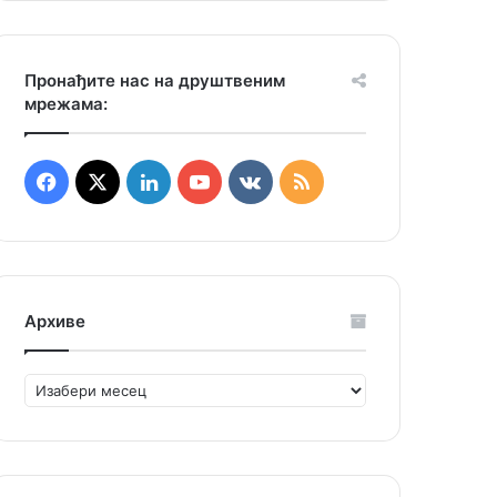
Пронађите нас на друштвеним
мрежама:
Facebook
X
LinkedIn
YouTube
vk.com
RSS
Архиве
Архиве