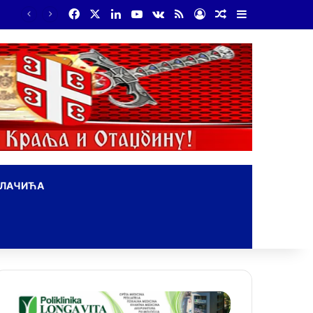
Facebook
X
LinkedIn
YouTube
vk.com
RSS
Log In
Random Article
Sidebar
ОЛАЧИЋА