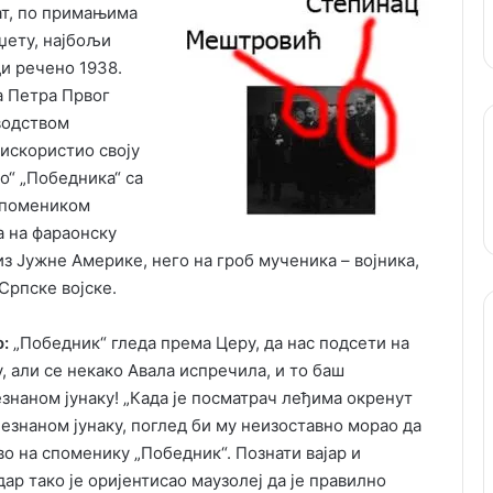
ат, по примањима
џету, најбољи
ди речено 1938.
а Петра Првог
водством
искористио своју
о“ „Победника“ са
Спомеником
а на фараонску
з Јужне Америке, него на гроб мученика – војника,
Српске војске.
о:
„Победник“ гледа према Церу, да нас подсети на
, али се некако Авала испречила, и то баш
знаном јунаку! „Када је посматрач леђима окренут
езнаном јунаку, поглед би му неизоставно морао да
о на споменику „Победник“. Познати вајар и
ар тако је оријентисао маузолеј да је правилно