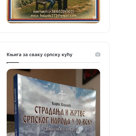
Књига за сваку српску кућу