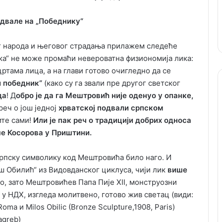
двале на „Победнику“
 народа и његовог страдања прилажем следеће
а“ не може промаћи невероватна физиономија лика:
ртама лица, а на глави готово очигледно да се
и победник“
(како су га звали пре другог светског
да
! Д
обро је да га Мештровић није оденуо у опанке,
реч о још једној
хрватској подвали српском
ите сами!
Или је пак реч о традицији добрих односа
ше Косорова у Приштини.
 српску символику код Мештровића било наго. И
ш Обилић“ из Видовданског циклуса, чији лик
више
Но, зато Мештровићев Папа Пије XII, монструозни
 НДХ, изгледа молитвено, готово жив светац (види:
 Roma и Milos Obilic (Bronze Sculpture,1908, Paris)
agreb)