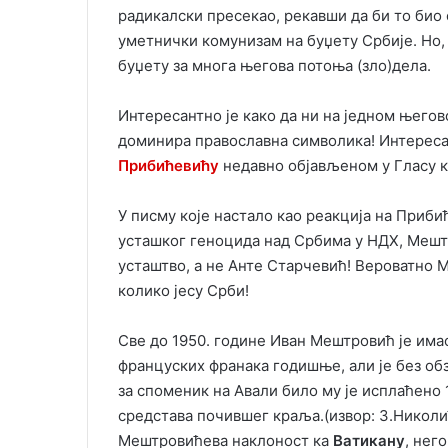
радикалски пресекао, рекавши да би то био
уметнички комунизам на буџету Србије. Но,
буџету за многа његова потоња (зло)дела.
Интересантно је како да ни на једном његово
доминира православна символика! Интереса
Прибићевићу
недавно објављеном у Гласу 
У писму које настало као реакција на При
усташког геноцида над Србима у НДХ, Мештр
усташтво, а не Анте Старчевић! Вероватно 
колико јесу Срби!
Све до 1950. године Иван Мештровић је има
француских франака годишње, али је без обз
за споменик на Авали било му је исплаћено
средстава почившег краља.(извор: З.Николић
Мештровићева наклоност ка
Ватикану
, нег