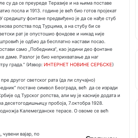
ле су да се преуреде Теразије и на њима поставе
тио посла и 1913. године је већ био готов пројекат
 У средишту фонтане предвиђено је да се нађе стуб
екова ропства под Турцима, а на стубу би се
етски рат је опустошио фондове и никад није
штровић је одбио да бесплатно настави посао.
остави само „Победника“, као једини део фонтане
ске даме. Разлог је био неприхватање да наг
тру града.“ (Извор:
ИНТЕРНЕТ НОВИНЕ СЕРБСКЕ
)
пре другог светског рата (да ли случајно)
бедник“ постане символ Београда, већ да се изради
ије од Турског ропства, али му је касније додата и
на десетогодишњицу пробоја, 7.октобра 1928.
подножја Калемегданске терасе. О овоме се већ
,
чувени вајар, по