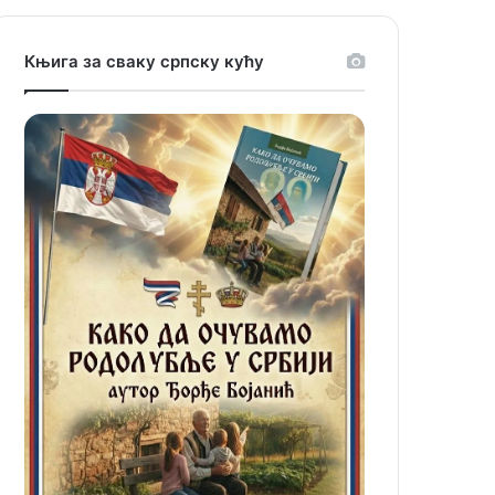
Књига за сваку српску кућу