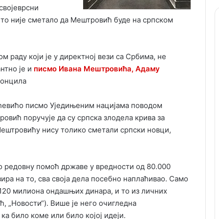
 својеврсни
 то није сметало да Мештровић буде на српском
м раду који је у директној вези са Србима, не
нтно је и
писмо Ивана Мештровића, Адаму
концила
бићевићо писмо Уједињеним нацијама поводом
овић поручује да су српска злодела крива за
Мештровићу нису толико сметали српски новци,
о редовну помоћ државе у вредности од 80.000
ира на то, сва своја дела посебно наплаћивао. Само
 120 милиона ондашњих динара, и то из личних
, „Новости“). Више је него очигледна
о ка било коме или било којој идеји.