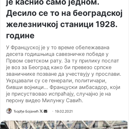
је каснио само једном.
Десило се то на београдској
железничкој станици 1928.
године
У Француској је у то време обележавана
десета годишњица савезничке победе у
Првом светском рату. За ту прилику послат
је воз за Београд како би превезо српске
званичнике позване да учествују у прослави.
Укрцавали су се генерали, политичари,
бивши војници… Француски амбасадор, који
је присуствовао испраћају, случајно је на
перону видео Милунку Савић.
Ђорђе Бојанић
F
S
19.02.2021
o
e
l
n