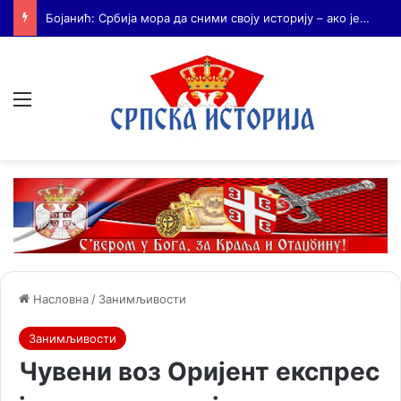
Бојанић: Када се гради – некоме смета. Када се не гради – сви се жале
Мени
Насловна
/
Занимљивости
Занимљивости
Чувени воз Оријент експрес