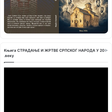
Књига СТРАДАЊЕ И ЖРТВЕ СРПСКОГ НАРОДА У 20
.веку
Прегледач
видео
записа