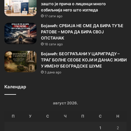
зашто је прича о лиценци много
озбиљнија него што изгледа
17 сати ago
Бојанић: СРБИЈА НЕ СМЕ ДА БИРА ТУЂЕ
РАТОВЕ – МОРА ДА БИРА СВОЈ
ОПСТАНАК
18 сати ago
Бојанић: БЕОГРАЂАНИ У ЦАРИГРАДУ –
ТРАГ БОЛНЕ СЕОБЕ КОЈИ И ДАНАС ЖИВИ
У ИМЕНУ БЕОГРАДСКЕ ШУМЕ
3 дана ago
Календар
август 2026.
П
У
С
Ч
П
С
Н
1
2