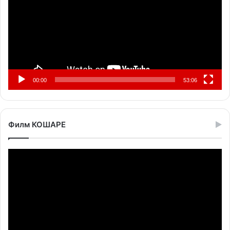
00:00
53:06
Филм КОШАРЕ
Прегледач
видео
записа