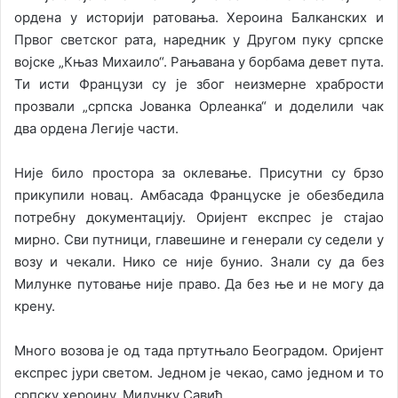
ордена у историји ратовања. Хероина Балканских и
Првог светског рата, наредник у Другом пуку српске
војске „Књаз Михаило“. Рањавана у борбама девет пута.
Ти исти Французи су је због неизмерне храбрости
прозвали „српска Јованка Орлеанка“ и доделили чак
два ордена Легије части.
Није било простора за оклевање. Присутни су брзо
прикупили новац. Амбасада Француске је обезбедила
потребну документацију. Оријент експрес је стајао
мирно. Сви путници, главешине и генерали су седели у
возу и чекали. Нико се није бунио. Знали су да без
Милунке путовање није право. Да без ње и не могу да
крену.
Много возова је од тада пртутњало Београдом. Оријент
експрес јури светом. Једном је чекао, само једном и то
српску хероину, Милунку Савић