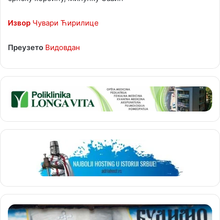
Извор
Чувари Ћирилице
Преузето
Видовдан