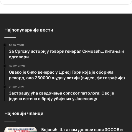
Најпопуларније вести
16.07.2018
За Српску историју говори генерал Симовић… питања и
одговори
02.02.2020
Овако је било вечерас у Црној Гори која је оборила
рекорд, око 250000 људи у литији (видео, фотографије)
23.02.2021
Застрашујућа сведочења српског патолога: Ово је
једина истина о броју убијених у Јасеновцу
Најновији чланци
Бојанић: Шта нам доноси нови ЗОСОВ и