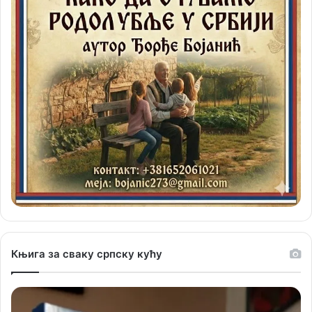
Књига за сваку српску кућу