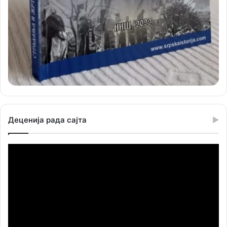
Деценија рада сајта
Прегледач
видео
записа