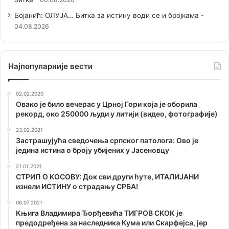
Бојанић: ОЛУЈА… Битка за истину води се и бројкама
04.08.2026
Наjпопуларније вести
02.02.2020
Овако је било вечерас у Црној Гори која је оборила
рекорд, око 250000 људи у литији (видео, фотографије)
23.02.2021
Застрашујућа сведочења српског патолога: Ово је
једина истина о броју убијених у Јасеновцу
21.01.2021
СТРИП О KОСОВУ: Док сви други ћуте, ИТАЛИЈАНИ
изнели ИСТИНУ о страдању СРБА!
06.07.2021
Књига Владимира Ђорђевића ТИГРОВ СКОК је
предодређена за наследника Кума или Скарфејса, јер