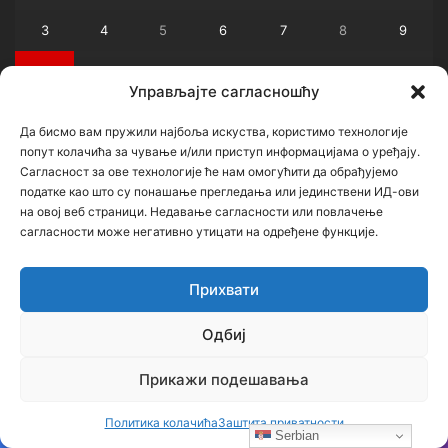
3
4
5
6
7
8
9
10
11
12
13
14
15
16
Управљајте сагласношћу
17
18
19
20
21
22
23
Да бисмо вам пружили најбоља искуства, користимо технологије
попут колачића за чување и/или приступ информацијама о уређају.
24
25
26
27
28
29
30
Сагласност за ове технологије ће нам омогућити да обрађујемо
податке као што су понашање прегледања или јединствени ИД-ови
31
на овој веб страници. Недавање сагласности или повлачење
сагласности може негативно утицати на одређене функције.
« јул
Прихвати
Архиве
Одбиј
Архиве
Прикажи подешавања
Категорије
Политика колачића
Заштита приватности
Serbian