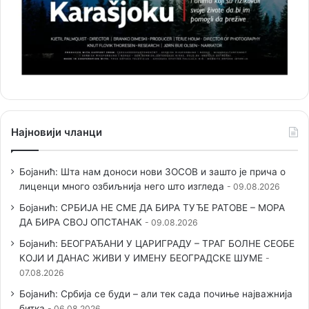
Најновији чланци
Бојанић: Шта нам доноси нови ЗОСОВ и зашто је прича о
лиценци много озбиљнија него што изгледа
09.08.2026
Бојанић: СРБИЈА НЕ СМЕ ДА БИРА ТУЂЕ РАТОВЕ – МОРА
ДА БИРА СВОЈ ОПСТАНАК
09.08.2026
Бојанић: БЕОГРАЂАНИ У ЦАРИГРАДУ – ТРАГ БОЛНЕ СЕОБЕ
КОЈИ И ДАНАС ЖИВИ У ИМЕНУ БЕОГРАДСКЕ ШУМЕ
07.08.2026
Бојанић: Србија се буди – али тек сада почиње најважнија
битка
06.08.2026