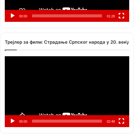
00:00
01:28
Трејлер за филм: Страдање Српског народа у 20. веку
Прегледач
видео
записа
00:00
02:48