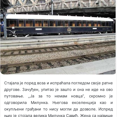
l
d
o
a
w
n
o
e
n
m
X
a
i
l
Стајала је поред воза и испраћала погледом своје ратне
другове. Зачуђен, упитао је зашто и она не иде на ово
путовање. ,,Ја за то немам новца”, скромно је
одговорила Милунка. Његова екселенција као и
окупљени грађани то нису могли да дозволе. Испред
њих је стојала велика Милунка Савић. Жена са највише