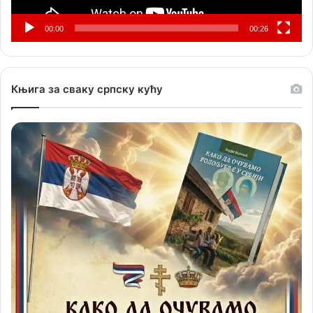
00:00
00:26
Књига за сваку српску кућу