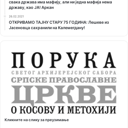
свака држава има мафију, али ни једна мафија нема
државу, као ЈА! Аркан
26.02.2021
ОТKРИВАМО ТАЈНУ СТАРУ 75 ГОДИНА: Лешеве из
Јасеновца сахранили на Kалемегдану!
Кликните на слику за преузимање