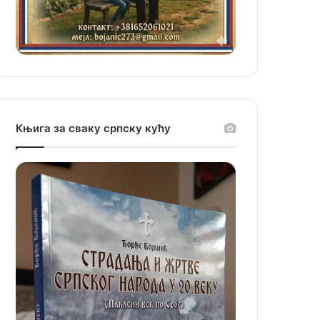
Књига за сваку српску кућу