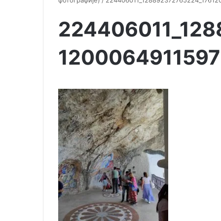
фотографије)
/
224406011_128892372765224_17612
224406011_128
1200064911597