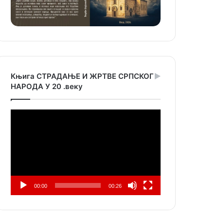
Књига СТРАДАЊЕ И ЖРТВЕ СРПСКОГ
НАРОДА У 20 .веку
Прегледач
видео
записа
00:00
00:26