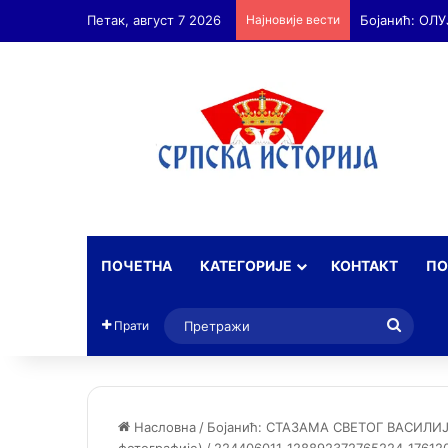
Петак, август 7 2026
Најновије вести
Бојанић: ОЛУ
ПОЧЕТНА
КАТЕГОРИЈЕ
КОНТАКТ
ПО
Прет
Прати
Насловна
/
Бојанић: СТАЗАМА СВЕТОГ ВАСИЛИ