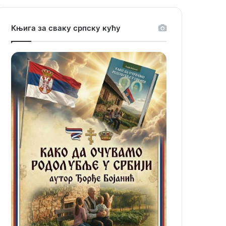
Књига за сваку српску кућу