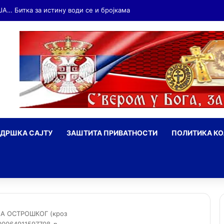
ЈА… Битка за истину води се и бројкама
ДРШКА САЈТУ
ЗАШТИТА ПРИВАТНОСТИ
ПОЛИТИКА К
ражи
ЈА ОСТРОШКОГ (кроз