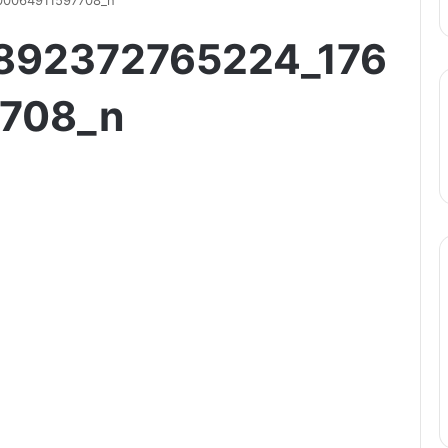
00064911597708_n
892372765224_176
708_n