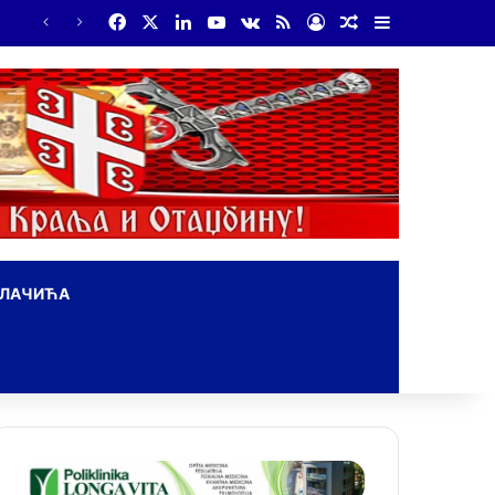
Facebook
X
LinkedIn
YouTube
vk.com
RSS
Log In
Random Article
Sidebar
ОЛАЧИЋА