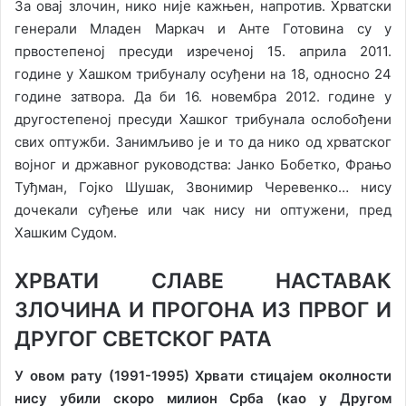
За овај злочин, нико није кажњен, напротив. Хрватски
генерали Младен Маркач и Анте Готовина су у
првостепеној пресуди изреченој 15. априла 2011.
године у Хашком трибуналу осуђени на 18, односно 24
године затвора. Да би 16. новембра 2012. године у
другостепеној пресуди Хашког трибунала ослобођени
свих оптужби. Занимљиво је и то да нико од хрватског
војног и државног руководства: Јанко Бобетко, Фрањо
Туђман, Гојко Шушак, Звонимир Черевенко… нису
дочекали суђење или чак нису ни оптужени, пред
Хашким Судом.
ХРВАТИ СЛАВЕ НАСТАВАК
ЗЛОЧИНА И ПРОГОНА ИЗ ПРВОГ И
ДРУГОГ СВЕТСКОГ РАТА
У овом рату (1991-1995) Хрвати стицајем околности
нису убили скоро милион Срба (као у Другом