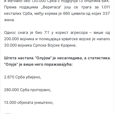
и изгнано око 130.000 Срба с подручја 13 општина БиХ.
Према подацима „Веритаса“ још се трага за 1.011
несталих Срба, међу којима је 660 цивила од којих 337
жена.
Однос снага је био 7:1 у корист агресора – више од
200.000 војника и полицајаца хрватске војске је напало
30.000 војника Српске Војске Крајине.
Штета настала “Олујом” је несагледива, а статистика
“Олује” је више него поражавајућа:
2.670 Срба убијено,
280.000 Срба протерано,
13.000 објеката уништено,