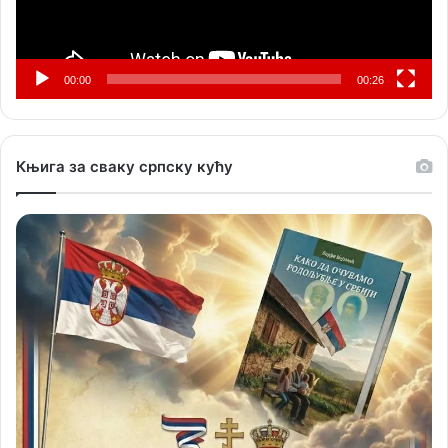
00:00
00:26
Књига за сваку српску кућу