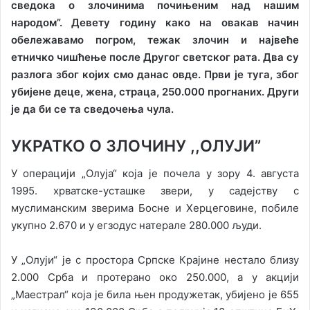
сведока о злочинима почињеним над нашим
народом”. Девету годину како на овакав начин
обележавамо погром, тежак злочин и највеће
етничко чишћење после Другог светског рата. Два су
разлога због којих смо данас овде. Први је туга, због
убијене деце, жена, страца, 250.000 прогнаних. Други
је да би се та сведочења чула.
УКРАТКО О ЗЛОЧИНУ ,,ОЛУЈИ”
У операцији „Олуја“ која је почела у зору 4. августа
1995. хрватске-усташке звери, у садејству с
муслиманским зверима Босне и Херцеговине, побиле
укупно 2.670 и у егзодус натерале 280.000 људи.
У „Олуји“ је с простора Српске Крајине нестало близу
2.000 Срба и протерано око 250.000, а у акцији
„Маестрал“ која је била њен продужетак, убијено је 655