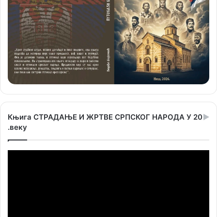
Књига СТРАДАЊЕ И ЖРТВЕ СРПСКОГ НАРОДА У 20
.веку
Прегледач
видео
записа