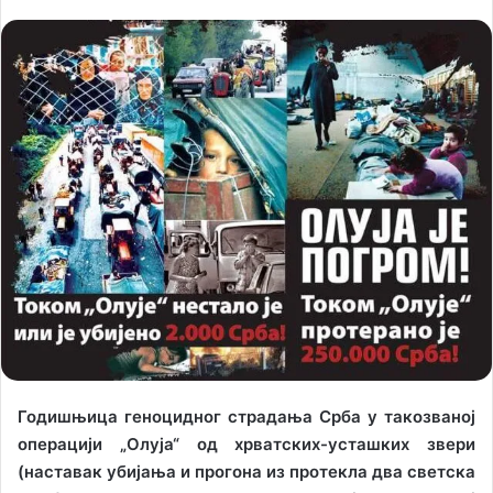
o
e
l
n
l
d
o
a
w
n
o
e
n
m
X
a
i
l
Годишњица геноцидног страдања Срба у такозваној
операцији „Олуја“ од хрватских-усташких звери
(наставак убијања и прогона из протекла два светска