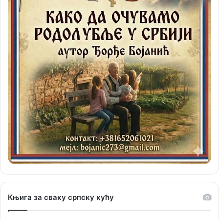
Књига за сваку српску кућу