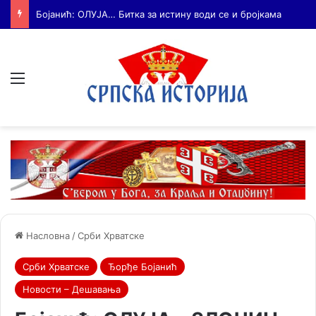
Бојанић: Србија мора да сними своју историју – ако је ми не испричамо, испричаће је други
Мени
Насловна
/
Срби Хрватске
Срби Хрватске
Ђорђе Бојанић
Новости – Дешавања