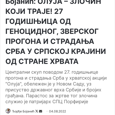
Бојанић: ОЛУЈА – ЗЛОЧИН
КОЈИ ТРАЈЕ! 27
ГОДИШЊИЦА ОД
ГЕНОЦИДНОГ, ЗВЕРСКОГ
ПРОГОНА И СТРАДАЊА
СРБА У СРПСКОЈ КРАЈИНИ
ОД СТРАНЕ ХРВАТА
Централни скуп поводом 27. годишњице
прогона и страдања Срба у хрватској акцији
"Олуја", обележен је у Новом Саду, уз
присуство државног врха Србије и бројих
грађана. Парастос за жртве тог злочина
служио је патријарх СПЦ Порфирије
Ђорђе Бојанић
F
S
04.08.2022