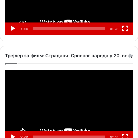
00:00
01:28
Трејлер за филм: Страдање Српског народа у 20. веку
Прегледач
видео
записа
00:00
02:48