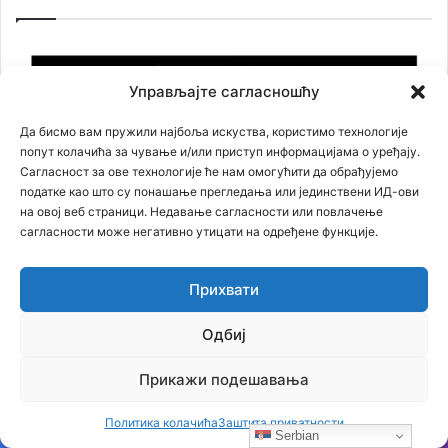
Управљајте сагласношћу
Да бисмо вам пружили најбоља искуства, користимо технологије
попут колачића за чување и/или приступ информацијама о уређају.
Сагласност за ове технологије ће нам омогућити да обрађујемо
податке као што су понашање прегледања или јединствени ИД-ови
на овој веб страници. Недавање сагласности или повлачење
сагласности може негативно утицати на одређене функције.
Прихвати
Одбиј
Прикажи подешавања
Политика колачића
Заштита приватности
Serbian