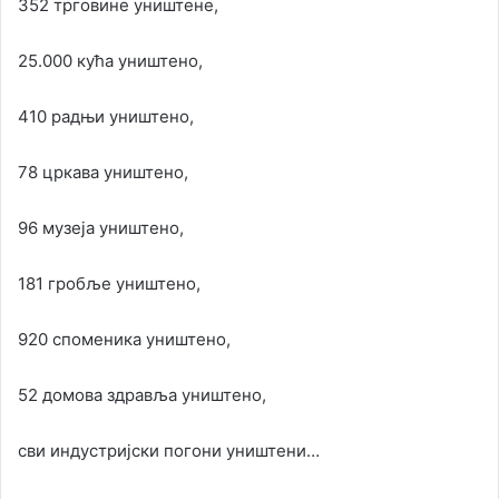
352 трговине уништене,
25.000 кућа уништено,
410 радњи уништено,
78 цркава уништено,
96 музеја уништено,
181 гробље уништено,
920 споменика уништено,
52 домова здравља уништено,
сви индустријски погони уништени…