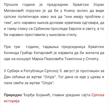
Прошле године је председник Хрватске Зоран
Милановић поручио је да би у Книну волео да види
српске политичаре иако зна да “они имају проблем с
тим”, што наравно њихов долазак хрватима одговара, да
и такву слику са Србином проследе Европи и свету, а то
би наравно преставили у њиховом стилу.
Пре три године, тадашња председница Хрватске
Колинда Грабар Китаровић је изјавила да би желела да
оде на концерт Марка Перковића Томпсона у Сплиту.
У Србији и Републици Српској 5. август је проглашен за
Дан сећања за жртве “Олује”. Тог дана се иде у цркву и
пале свеће за жртве “Олује”.
Приредио
Ђорђе Бојанић, главни уредник сајта
Српска
историја