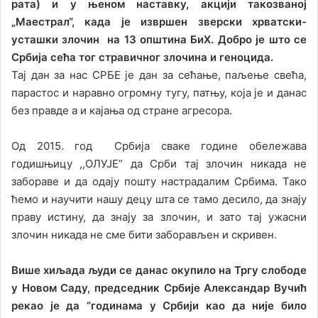
рата) и у њеном наставку, акцији такозваној
„Маестрал“, када је извршен зверски хрватски-
усташки злочин на 13 општина БиХ. Добро је што се
Србија сећа тог стравичног злочина и геноцида.
Тај дан за нас СРБЕ је дан за сећање, паљење свећа,
парастос и наравно огромну тугу, патњу, која је и данас
без правде а и кајања од стране агресора.
Од 2015. год Србија сваке године обележава
годишњицу ,,ОЛУЈЕ” да Срби тај злочин никада не
забораве и да одају пошту настрадалим Србима. Тако
ћемо и научити нашу децу шта се тамо десило, да знају
праву истину, да знају за злочин, и зато тај ужасни
злочин никада не сме бити заборављен и скривен.
Више хиљада људи се данас окупило на Тргу слободе
у Новом Саду, председник Србије Александар Вучић
рекао је да “годинама у Србији као да није било