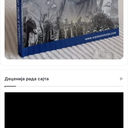
Деценија рада сајта
Прегледач
видео
записа