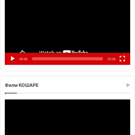
видео
записа
00:00
53:06
Филм КОШАРЕ
Прегледач
видео
записа