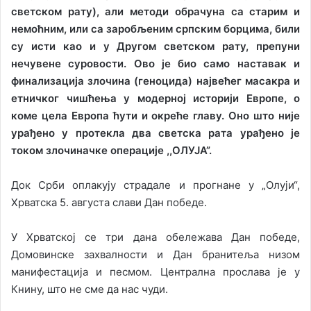
светском рату), али методи обрачуна са старим и
немоћним, или са заробљеним српским борцима, били
су исти као и у Другом светском рату, препуни
нечувене суровости. Ово је био само наставак и
финализација злочина (геноцида) највећег масакра и
етничког чишћења у модерној историји Европе, о
коме цела Европа ћути и окреће главу. Оно што није
урађено у протекла два светска рата урађено је
током злочиначке операције ,,ОЛУЈА”.
Док Срби оплакују страдале и прогнане у „Олуји“,
Хрватска 5. августа слави Дан победе.
У Хрватској се три дана обележава Дан победе,
Домовинске захвалности и Дан бранитеља низом
манифестација и песмом. Централна прослава је у
Книну, што не сме да нас чуди.