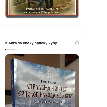
Књига за сваку српску кућу