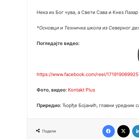
Нека их Бог чува, а Свети Сава и Кнез Лазар
*Основци и Техничка школа из Северног де
Погледајте видео:
https://www.facebook.com/reel/17191906992
Фото, видео:
Kontakt Plus
Приредио:
Ђорђе Бојанић, главни уредник с
Facebook
X
Подели