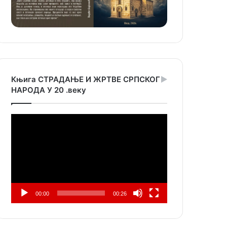
Књига СТРАДАЊЕ И ЖРТВЕ СРПСКОГ
НАРОДА У 20 .веку
Прегледач
видео
записа
00:00
00:26