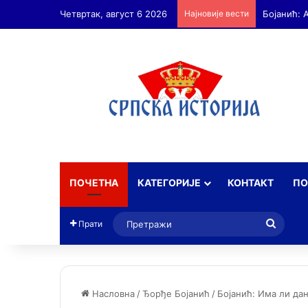
Четвртак, август 6 2026
Најновије вести
ПОЧЕТНА
КАТЕГОРИЈЕ
КОНТАКТ
ПО
Прет
Прати
Насловна
/
Ђорђе Бојанић
/
Бојанић: Има ли да