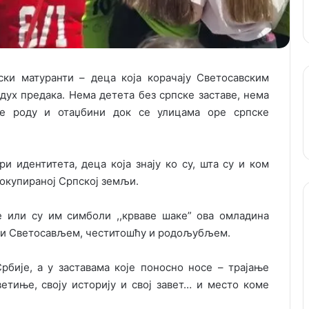
ски матуранти – деца која корачају Светосавским
 дух предака. Нема детета без српске заставе, нема
е роду и отаџбини док се улицама оре српске
и идентитета, деца која знају ко су, шта су и ком
а окупираној Српској земљи.
е или су им симболи ,,крваве шаке” ова омладина
иви Светосављем, честитошћу и родољубљем.
бије, а у заставама које поносно носе – трајање
ветиње, своју историју и свој завет… и место коме