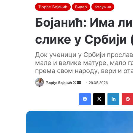
Ђорђе Бојанић
Видео
Колумна
Бојанић: Има л
слике у Србији 
Док ученици у Србији просла
мале и велике матуре, мало 
према свом народу, вери и от
Ђорђе Бојанић
F
S
29.05.2026
o
e
Facebook
X
LinkedIn
l
n
l
d
o
a
w
n
o
e
n
m