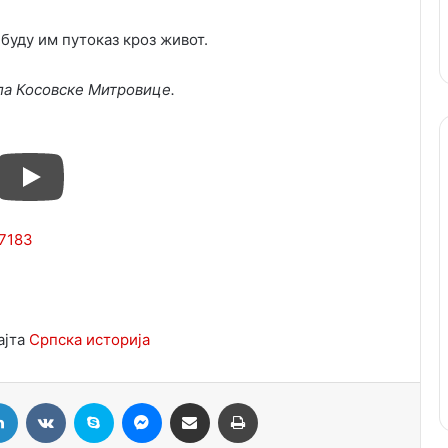
 буду им путоказ кроз живот.
ла Косовске Митровице.
57183
ајта
Српска историја
LinkedIn
VKontakte
Skype
Messenger
Подели путем мејла
Штампај