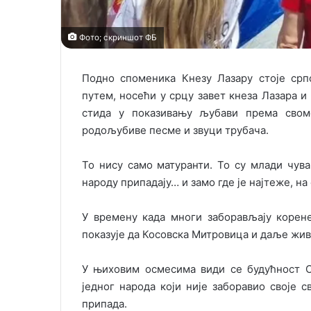
Фото; скриншот ФБ
Подно споменика Кнезу Лазару стоје срп
путем, носећи у срцу завет кнеза Лазара и
стида у показивању љубави према свом
родољубиве песме и звуци трубача.
То нису само матуранти. То су млади чувар
народу припадају… и замо где је најтеже, н
У времену када многи заборављају корен
показује да Косовска Митровица и даље ж
У њиховим осмесима види се будућност Ср
једног народа који није заборавио своје с
припада.