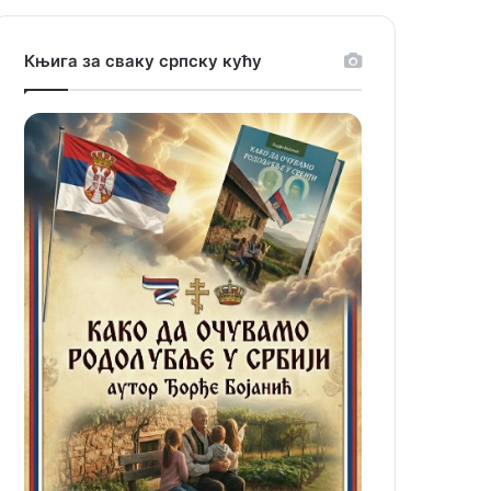
Књига за сваку српску кућу