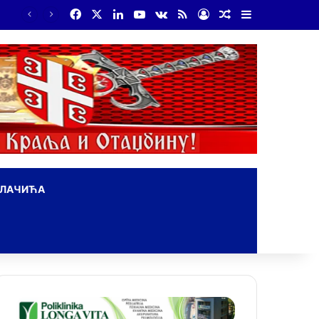
Facebook
X
LinkedIn
YouTube
vk.com
RSS
Log In
Random Article
Sidebar
На Дражин дан у Лондону обележено 80. година од мучког убиства генерала Драгољуба Драже Михаиловића
ОЛАЧИЋА