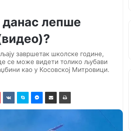
и данас лепше
(видео)?
вљају завршетак школске године,
где се може видети толико љубави
аџбини као у Косовској Митровици.
Pinterest
VKontakte
Skype
Messenger
Подели путем мејла
Штампај