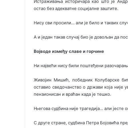
Истраживања историчара као што је Андре
остао без адекватне социјалне заштите.
Нису сви просили… али је било и таквих случ
А и један такав случај био је довољан да по
Војводе између славе и горчине
Ни највећи нису били поштеђени разочарањ
Живојин Мишић, победник Колубарске бит
оставио сведочанство о држави која није у
пензионисан и враћан када је тешко.
Његова судбина није трагедија… али јесте 
С друге стране, судбина Петра Бојовића пр