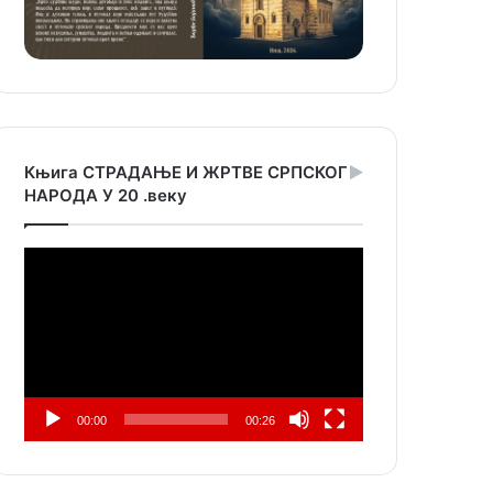
Књига СТРАДАЊЕ И ЖРТВЕ СРПСКОГ
НАРОДА У 20 .веку
Прегледач
видео
записа
00:00
00:26