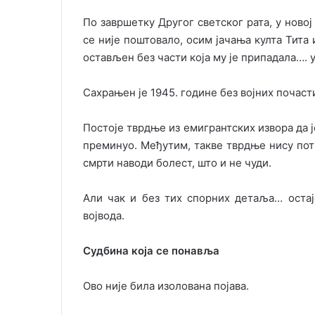
По завршетку Другог светског рата, у новој
се није поштовало, осим јачања култа Тита 
остављен без части која му је припадала….
Сахрањен је 1945. године без војних почаст
Постоје тврдње из емигрантских извора да ј
преминуо. Међутим, такве тврдње нису потв
смрти наводи болест, што и не чуди.
Али чак и без тих спорних детаља… остај
војвода.
Судбина која се понавља
Ово није била изолована појава.