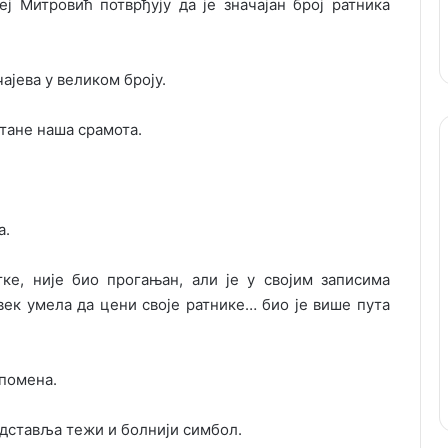
ј Митровић потврђују да је значајан број ратника
ајева у великом броју.
стане наша срамота.
а.
ке, није био прогањан, али је у својим записима
век умела да цени своје ратнике… био је више пута
опомена.
едставља тежи и болнији симбол.