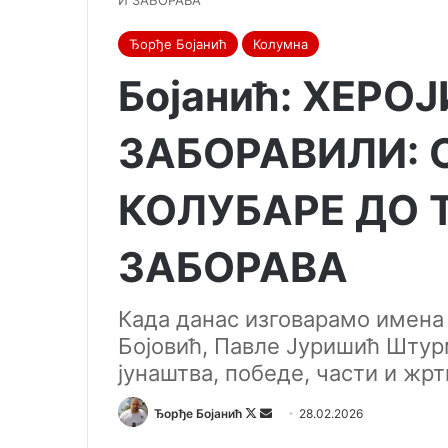
И ЗАБОРАВА
Ђорђе Бојанић
Колумна
Бојанић: ХЕРО
ЗАБОРАВИЛИ: 
КОЛУБАРЕ ДО 
ЗАБОРАВА
Када данас изговарамо имена
Бојовић, Павле Јуришић Штур
јунаштва, победе, части и жрт
Ђорђе Бојанић
F
S
28.02.2026
o
e