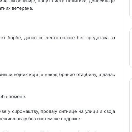
не Југославије, попут листа Политика, доносила је
атних ветерана.
рет борбе, данас се често налазе без средстава за
вши војник који је некад бранио отаџбину, а данас
ећ опомене.
ве у сиромаштву, продају ситнице на улици и своја
реживљавају без системске подршке.