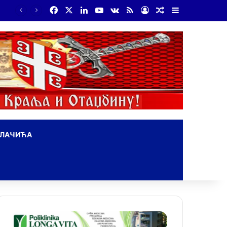
Facebook
X
LinkedIn
YouTube
vk.com
RSS
Log In
Random Article
Sidebar
На Дражин дан у Лондону обележено 80. година од мучког убиства генерала Драгољуба Драже Михаиловића
ОЛАЧИЋА