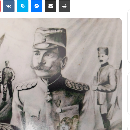
Pinterest
VKontakte
Skype
Messenger
Подели путем мејла
Штампај