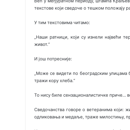
Већ у међуратном периоду, штампа Краљеви
текстове који сведоче о тешком положају р
У тим текстовима читамо:
„Наши ратници, који су изнели највећи те
живот.“
И још потресније:
„Може се видети по београдским улицама би
тражи кору хлеба.“
То нису биле сензационалистичке приче… в
Сведочанства говоре о ветеранима који: жи
одликовања и медаље, траже милостињу, п