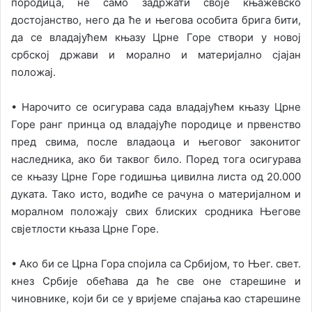
породица, не само задржати своје књажевско
достојанство, него да ће и његова особита брига бити,
да се владајућем књазу Црне Горе створи у новој
србској држави и морално и материјално сјајан
положај.
• Нарочито се осигурава сада владајућем књазу Црне
Горе ранг принца од владајуће породице и првенство
пред свима, после владаоца и његовог законитог
наслeдника, ако би таквог било. Поред тога осигурава
се књазу Црне Горе годишња цивилна листа од 20.000
дуката. Тако исто, водиће се рачуна о материјалном и
моралном положају свих блиских сродника Његове
свјетлости књаза Црне Горе.
• Ако би се Црна Гора спојила са Србијом, то Њег. свет.
кнез Србије обећава да ће све оне старешине и
чиновнике, који би се у вријеме спајања као старешине