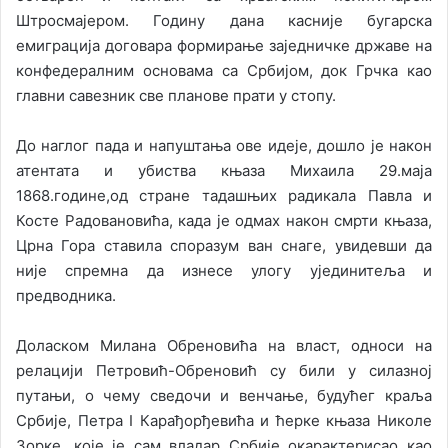
Штросмајером. Годину дана касније бугарска
емиграција договара формирање заједничке државе на
конфедералним основама са Србијом, док Грчка као
главни савезник све планове прати у стопу.
До наглог пада и напуштања ове идеје, дошло је након
атентата и убиства књаза Михаила 29.маја
1868.године,од стране тадашњих радикала Павла и
Косте Радовановића, када је одмах након смрти књаза,
Црна Гора ставила споразум ван снаге, увидевши да
није спремна да изнесе улогу ујединитеља и
предводника.
Доласком Милана Обреновића на власт, односи на
релацији Петровић-Обреновић су били у силазној
путањи, о чему сведочи и венчање, будућег краља
Србије, Петра I Карађорђевића и ћерке књаза Николе
Зорке, које је сам владар Србије окарактерисао као