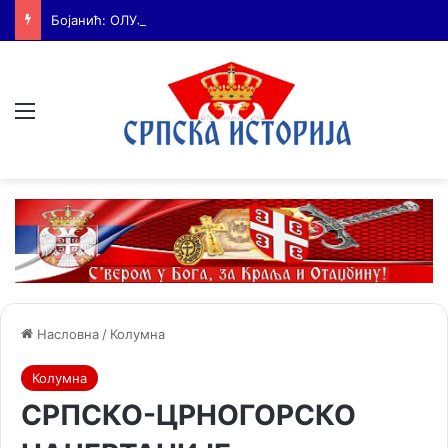
Бојанић: ОЛУЈА… Битка за истину води се и бројкама
Мени
Насловна
/
Колумна
Колумна
СРПСКО-ЦРНОГОРСКО