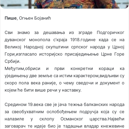
Пише
, Огњен Бојанић
Сви знамо за дешавања из зграде Подгоричког
дуванског монопола с’краја 1918.године када се на
Великој Народној скупштини српског народа у Црној
Гори,изгласало историјско присаједињење Црне Горе
Србији.
Међутим,обриси и први конкретни кораци ка
уједињењу две земље са истим карактером,видљиви су
скоро пола века раније, о чему сведочи и документ о
којем ће бити више речи у наставку.
Средином 19.века све је јача тежња балканских народа
за свеобухватним ослобођењем подручја која су се
налазиле у склопу Османског царства.Највећи
заговарач те идеје био је тадашњи владар кнежевине