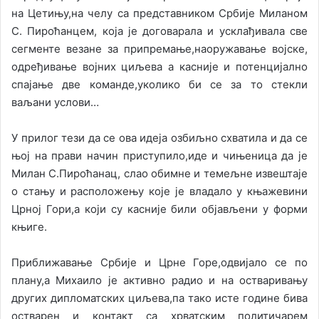
на Цетињу,на челу са представником Србије Миланом
С. Пироћанцем, која је договарала и усклађивала све
сегменте везане за припремање,наоружавање војске,
одређивање војних циљева а касније и потенцијално
спајање две команде,уколико би се за то стекли
ваљани услови…
У прилог тези да се ова идеја озбиљно схватила и да се
њој на прави начин приступило,иде и чињеница да је
Милан С.Пироћанац, слао обимне и темељне извештаје
о стању и расположењу које је владало у књажевини
Црној Гори,а који су касније били објављени у форми
књиге.
Приближавање Србије и Црне Горе,одвијало се по
плану,а Михаило је активно радио и на остваривању
других дипломатских циљева,па тако исте године бива
остварен и контакт са хрватским политичарем