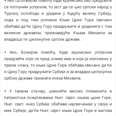
• Ако са божијом помоћу буде крунисано ово предузеће
са потпуним успјехом, то јест да се цио српски народ у
Турској ослободи и уједини у будућу велику Србију,
онда и под тим условом Књаз Црне Горе свечано
обећава да ће Црну Гору придружити и ујединити с том
великом државом, признавајући Књаза Михаила за
владаоца те цјелокупне српске државе.
• Ако, Божијом помоћу, буде крунисано успјехом
предузеће које се пред очима има и које је изложено у
првом члану, то књаз Црне Горе обећава свечано да ће
и Црну Гору придружити Србији и за владара целокупне
србске државе признати кнеза Михаила.
• У таквом случају, цијенећи високо племенита и
патриотска пожртвовања Њег. свјет. књаза црне Горе,
Њег. свет. кнез Србије обећава најсвечаније у своје и
име Србије, да ће Њег. свјет. књаз Црне Горе и његова