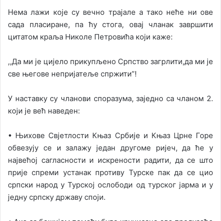
Нема лажи које су вечно трајале а тако неће ни ове
сада пласиране, па ћу стога, овај чланак завршити
цитатом краља Николе Петровића који каже:
,,Да ми је цијело прикупљено Српство загрлити,да ми је
све његове непријатеље спржити”!
У наставку су чланови споразума, заједно са чланом 2.
који је већ наведен:
• Њихове Свјетлости Књаз Србије и Књаз Црне Горе
обвезују се и залажу један другоме ријеч, да ће у
највећој сагласности и искрености радити, да се што
прије спреми устанак противу Турске пак да се цио
српски народ у Турској ослободи од турског јарма и у
једну српску државу споји.