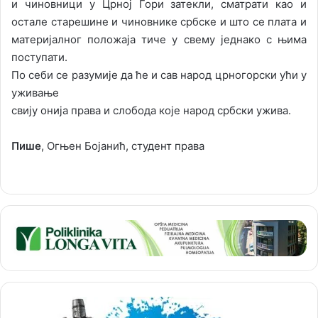
и чиновници у Црној Гори затекли, сматрати као и
остале старешине и чиновнике србске и што се плата и
материјалног положаја тиче у свему једнако с њима
поступати.
По себи се разумије да ће и сав народ црногорски ући у
уживање
свију онија права и слобода које народ србски ужива.
Пише
, Огњен Бојанић, студент права