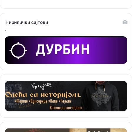
ј
е
Ћирилички сајтови