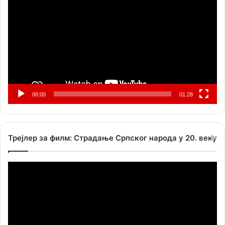
видео
записа
00:00
01:28
Трејлер за филм: Страдање Српског народа у 20. веку
Прегледач
видео
записа