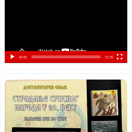
видео
записа
00:00
51:35