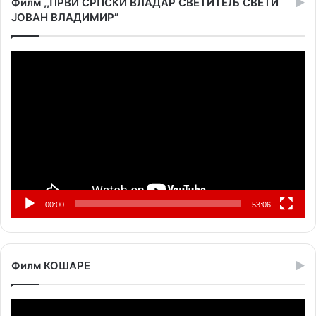
Филм ,,ПРВИ СРПСКИ ВЛАДАР СВЕТИТЕЉ СВЕТИ
ЈОВАН ВЛАДИМИР”
Прегледач
видео
записа
00:00
53:06
Филм КОШАРЕ
Прегледач