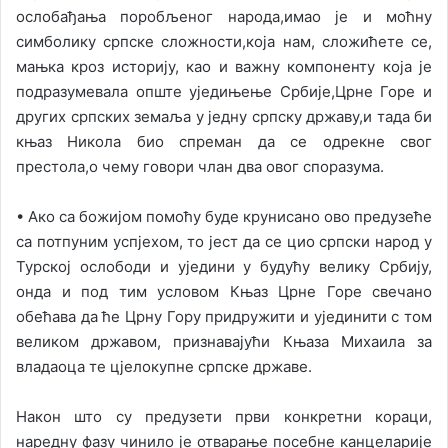
ослобађања поробљеног народа,имао је и моћну
симболику српске сложности,која нам, сложићете се,
мањка кроз историју, као и важну компоненту која је
подразумевала опште уједињење Србије,Црне Горе и
других српских земаља у једну српску државу,и тада би
књаз Никола био спреман да се одрекне свог
престола,о чему говори члан два овог споразума.
• Ако са божијом помоћу буде крунисано ово предузеће
са потпуним успјехом, то јест да се цио српски народ у
Турској ослободи и уједини у будућу велику Србију,
онда и под тим условом Књаз Црне Горе свечано
обећава да ће Црну Гору придружити и ујединити с том
великом државом, признавајући Књаза Михаила за
владаоца те цјелокупне српске државе.
Након што су предузети први конкретни кораци,
наредну фазу чинило је отварање посебне канцеларије