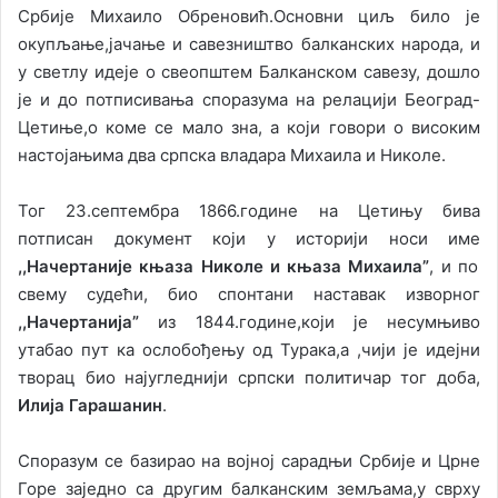
Србије Михаило Обреновић.Основни циљ било је
окупљање,јачање и савезништво балканских народа, и
у светлу идеје о свеопштем Балканском савезу, дошло
је и до потписивања споразума на релацији Београд-
Цетиње,о коме се мало зна, а који говори о високим
настојањима два српска владара Михаила и Николе.
Тог 23.септембра 1866.године на Цетињу бива
потписан документ који у историји носи име
,,Начертаније књаза Николе и књаза Михаила”
, и по
свему судећи, био спонтани наставак изворног
,,Начертанија”
из 1844.године,који је несумњиво
утабао пут ка ослобођењу од Турака,а ,чији је идејни
творац био најугледнији српски политичар тог доба,
Илија Гарашанин
.
Споразум се базирао на војној сарадњи Србије и Црне
Горе заједно са другим балканским земљама,у сврху