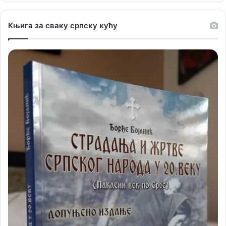
Књига за сваку српску кућу