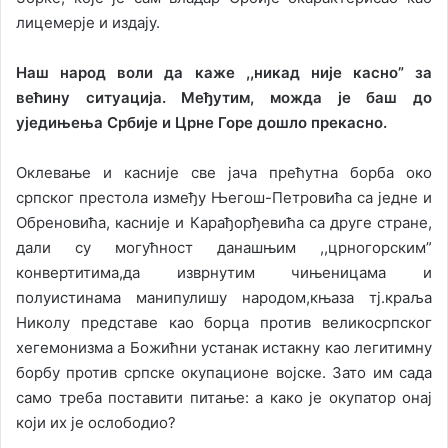
лицемерје и издају.
Наш народ воли да каже ,,никад није касно” за
већину ситуација. Међутим, можда је баш до
уједињења Србије и Црне Горе дошло прекасно.
Оклевање и касније све јача прећутна борба око
српског престола између Његош-Петровића са једне и
Обреновића, касније и Карађорђевића са друге стране,
дали су могућност данашњим ,,црногорским”
конвертитима,да изврнутим чињеницама и
полуистинама манипулишу народом,књаза тј.краља
Николу представе као борца против великосрпског
хегемонизма а Божићни устанак истакну као легитимну
борбу против српске окупационе војске. Зато им сада
само треба поставити питање: а како је окупатор онај
који их је ослободио?