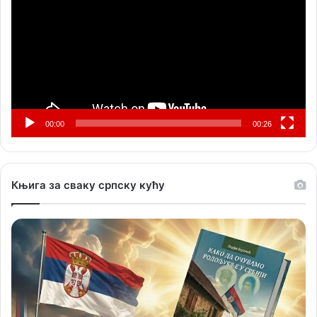
записа
00:00
00:26
Књига за сваку српску кућу