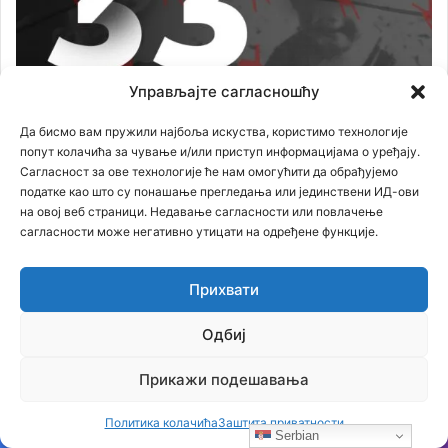
Управљајте сагласношћу
Да бисмо вам пружили најбоља искуства, користимо технологије
попут колачића за чување и/или приступ информацијама о уређају.
Сагласност за ове технологије ће нам омогућити да обрађујемо
податке као што су понашање прегледања или јединствени ИД-ови
на овој веб страници. Недавање сагласности или повлачење
сагласности може негативно утицати на одређене функције.
Прихвати
Одбиј
Прикажи подешавања
Политика колачића
Заштита приватности
Serbian