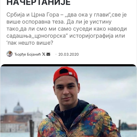
НАЧЕРТАНИЈЕ
Србија и Црна Гора – „два ока у глави“,све је
више оспоравна теза. Да ли је уистину
тако,да ли смо ми само суседи како наводи
садашња,,црногорска” историјографија или
‘пак нешто више?
Ђорђе Бојанић
F
S
20.03.2020
o
e
l
n
l
d
o
a
w
n
o
e
n
m
X
a
i
l