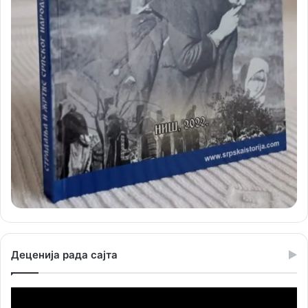
Деценија рада сајта
Прегледач