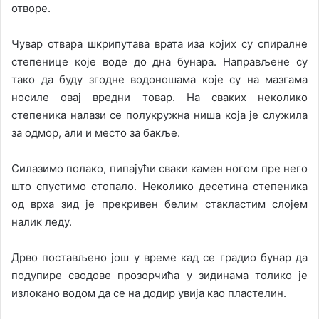
отворе.
Чувар отвара шкрипутава врата иза којих су спиралне
степенице које воде до дна бунара. Направљене су
тако да буду згодне водоношама које су на мазгама
носиле овај вредни товар. На сваких неколико
степеника налази се полукружна ниша која је служила
за одмор, али и место за бакље.
Силазимо полако, пипајући сваки камен ногом пре него
што спустимо стопало. Неколико десетина степеника
од врха зид је прекривен белим стакластим слојем
налик леду.
Дрво постављено још у време кад се градио бунар да
подупире сводове прозорчића у зидинама толико је
излокано водом да се на додир увија као пластелин.