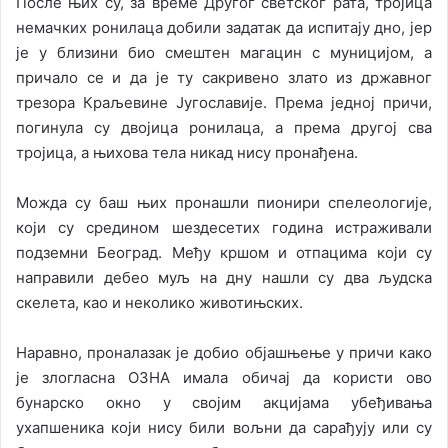
После њих су, за време Другог светског рата, тројица
немачких ронилаца добили задатак да испитају дно, јер
је у близини био смештен магацин с муницијом, а
причало се и да је ту сакривено злато из државног
трезора Краљевине Југославије. Према једној причи,
погинула су двојица ронилаца, а према другој сва
тројица, а њихова тела никад нису пронађена.
Можда су баш њих пронашли пионири спелеологије,
који су средином шездесетих година истраживали
подземни Београд. Међу кршом и отпацима који су
направили дебео муљ на дну нашли су два људска
скелета, као и неколико животињских.
Наравно, проналазак је добио објашњење у причи како
је злогласна ОЗНА имала обичај да користи ово
бунарско окно у својим акцијама убеђивања
ухапшеника који нису били вољни да сарађују или су