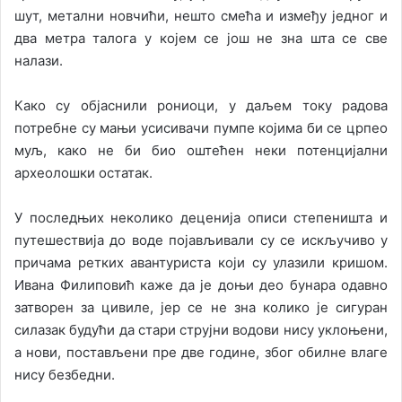
шут, метални новчићи, нешто смећа и између једног и
два метра талога у којем се још не зна шта се све
налази.
Како су објаснили рониоци, у даљем току радова
потребне су мањи усисивачи пумпе којима би се црпео
муљ, како не би био оштећен неки потенцијални
археолошки остатак.
У последњих неколико деценија описи степеништа и
путешествија до воде појављивали су се искључиво у
причама ретких авантуриста који су улазили кришом.
Ивана Филиповић каже да је доњи део бунара одавно
затворен за цивиле, јер се не зна колико је сигуран
силазак будући да стари струјни водови нису уклоњени,
а нови, постављени пре две године, због обилне влаге
нису безбедни.