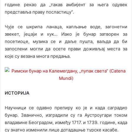
године рекао да „такав амбијент за њега одувек
представља праву посластицу“.
Чује се шкрипа ланаца, капљање воде, загонетни
звекет, јецаји и хук… Иако је бунар затворен за
посетиоце, музика се и даље пушта, ваљда да би
запослени могли да осете прави доживљај места за
које су везана многа предања.
ИСТОРИЈА
Научници се одавно препиру ко је и када саградио
бунар. Званично, изградили су га Аустроугари током
владавине Београдом, између 1717. и 1739. године, када
су знатно изменили лице дотадашње турске касабе.