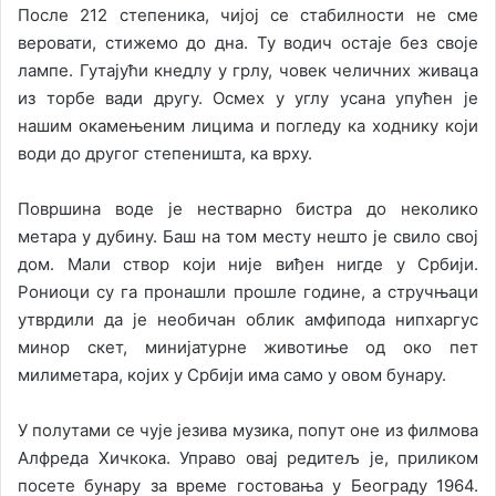
После 212 степеника, чијој се стабилности не сме
веровати, стижемо до дна. Ту водич остаје без своје
лампе. Гутајући кнедлу у грлу, човек челичних живаца
из торбе вади другу. Осмех у углу усана упућен је
нашим окамењеним лицима и погледу ка ходнику који
води до другог степеништа, ка врху.
Површина воде је нестварно бистра до неколико
метара у дубину. Баш на том месту нешто је свило свој
дом. Мали створ који није виђен нигде у Србији.
Рониоци су га пронашли прошле године, а стручњаци
утврдили да је необичан облик амфипода нипхаргус
минор скет, минијатурне животиње од око пет
милиметара, којих у Србији има само у овом бунару.
У полутами се чује језива музика, попут оне из филмова
Алфреда Хичкока. Управо овај редитељ је, приликом
посете бунару за време гостовања у Београду 1964.