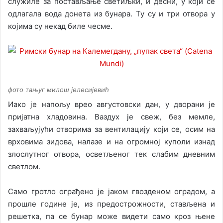
служиле за постављање светиљки, и десни, у који се
одлагала вода донета из бунара. Ту су и три отвора у
којима су некад биле чесме.
фото тањуг милош јелесијевић
Иако је напољу врео августовски дан, у дворани је
пријатна хладовина. Ваздух је свеж, без мемле,
захваљујући отворима за вентилацију који се, осим на
врховима зидова, налазе и на огромној куполи изнад
злослутног отвора, осветљеног тек слабим дневним
светлом.
Само гротло ограђено је јаком гвозденом оградом, а
прошле године је, из предострожности, стављена и
решетка, па се бунар може видети само кроз њене