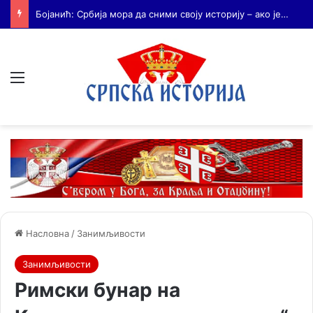
Бојанић: Када се гради – некоме смета. Када се не гради – сви се жале
Мени
Насловна
/
Занимљивости
Занимљивости
Римски бунар на