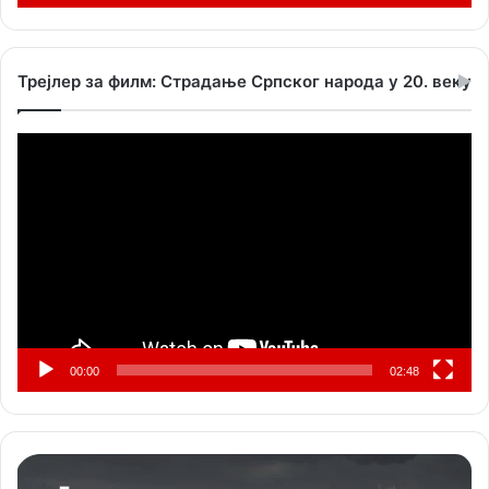
Трејлер за филм: Страдање Српског народа у 20. веку
Прегледач
видео
записа
00:00
02:48