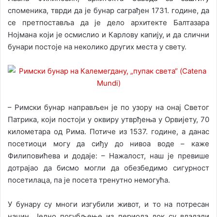
споменика, тврди да је бунар саграђен 1731. године, да
се претпоставља да је дело архитекте Балтазара
Нојмана који је осмислио и Карлову капију, и да слични
бунари постоје на неколико других места у свету.
– Римски бунар направљен је по узору на онај Светог
Патрика, који постоји у оквиру утврђења у Орвијету, 70
километара од Рима. Потиче из 1537. године, а данас
посетиоци могу да сиђу до нивоа воде – каже
Филиповићева и додаје: – Нажалост, наш је превише
дотрајао да бисмо могли да обезбедимо сигурност
посетилаца, па је посета тренутно немогућа.
У бунару су многи изгубили живот, и то на потресан
начин. Једно погубљење из периода док су владали