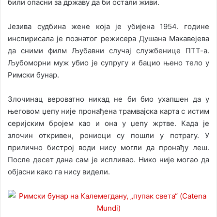
били опасни за државу да би остали живи.
Језива судбина жене која је убијена 1954. године
инспирисала је познатог режисера Душана Макавејева
да сними филм Љубавни случај службенице ПТТ-а.
Љубоморни муж убио је супругу и бацио њено тело у
Римски бунар.
Злочинац вероватно никад не би био ухапшен да у
његовом џепу није пронађена трамвајска карта с истим
серијским бројем као и она у џепу жртве. Када је
злочин откривен, рониоци су пошли у потрагу. У
прилично бистрој води нису могли да пронађу леш.
После десет дана сам је испливао. Нико није могао да
објасни како га нису видели.