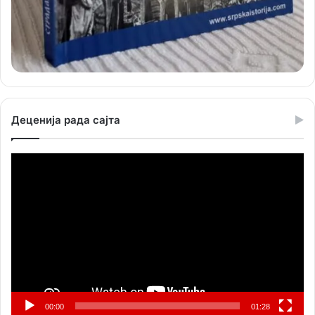
Деценија рада сајта
Прегледач
видео
записа
00:00
01:28