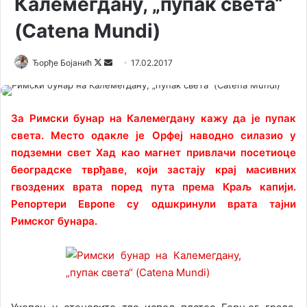
Калемегдану, „пупак света“
(Catena Mundi)
Ђорђе Бојанић
F
S
17.02.2017
o
e
l
n
l
d
За Римски бунар на Калемегдану кажу да је пупак
o
a
света. Место одакле је Орфеј наводно силазио у
w
n
подземни свет Хад као магнет привлачи посетиоце
o
e
београдске тврђаве, који застају крај масивних
n
m
гвоздених врата поред пута према Краљ капији.
X
a
Репортери Европе су одшкринули врата тајни
i
Римског бунара.
l