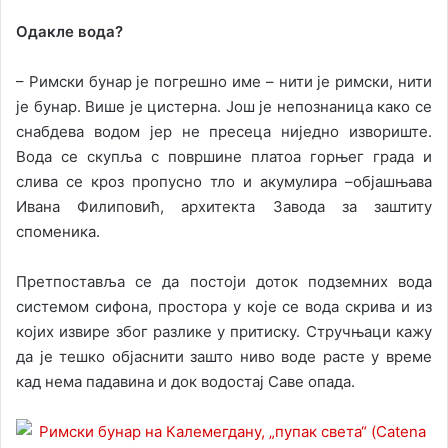
Одакле вода?
– Римски бунар је погрешно име – нити је римски, нити
је бунар. Више је цистерна. Још је непознаница како се
снабдева водом јер не пресеца ниједно извориште.
Вода се скупља с површине платоа горњег града и
слива се кроз пропусно тло и акумулира –објашњава
Ивана Филиповић, архитекта Завода за заштиту
споменика.
Претпоставља се да постоји доток подземних вода
системом сифона, простора у које се вода скрива и из
којих извире због разлике у притиску. Стручњаци кажу
да је тешко објаснити зашто ниво воде расте у време
кад нема падавина и док водостај Саве опада.