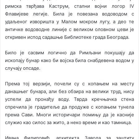
римска тврђава Каструм, стални војни логор IV
Флавијеве легије. Била је повезана водоводом с
удаљеног изворишта у Малом мокром лугу, а део те
античке водоводне линије с великом оловном цеви је
откривен испод садашње Библиотеке града Београда.
Било је сасвим логично да Римљани покушају да
ископају бунар како би војска била снабдевена водом у
случају опсаде.
Према тој верзији, почели су с копањем на месту
данашњег бунара, али без обзира на велики труд, нису
успели да пронађу воду. Тврда кречњачка стена
спречила је градитеље да продуже с копањем тунела
према Сави. Многи историчари помињу да је касније
служио као силос за жито, а неко време и као тамница.
Ивана Филиповић, архитекта Завода за заштиту