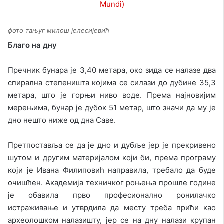
фото тањуг милош јелесијевић
Благо на дну
Пречник бунара је 3,40 метара, око зида се налазе два
спирална степеништа којима се силази до дубине 35,3
метара, што је горњи ниво воде. Према најновијим
мерењима, бунар је дубок 51 метар, што значи да му је
дно нешто ниже од дна Саве.
Претпоставља се да је дно и дубље јер је прекривено
шутом и другим материјалом који би, према програму
који је Ивана Филиповић направила, требало да буде
очишћен. Академија техничког роњења прошле године
је обавила прво професионално ронилачко
истраживање и утврдила да месту треба прићи као
археолошком налазишту, јер се на дну налази крупан