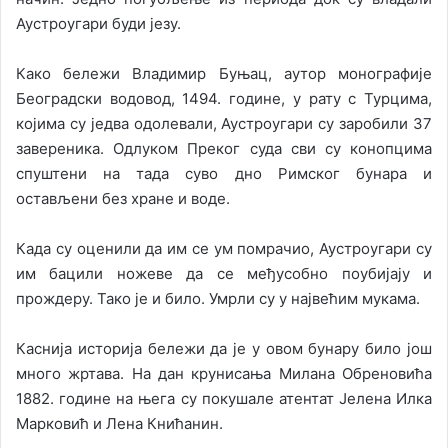
Аустроугари буди језу.
Како бележи Владимир Буњац, аутор монографије
Београдски водовод, 1494. године, у рату с Турцима,
којима су једва одолевали, Аустроугари су заробили 37
завереника. Одлуком Преког суда сви су конопцима
спуштени на тада суво дно Римског бунара и
остављени без хране и воде.
Када су оценили да им се ум помрачио, Аустроугари су
им бацили ножеве да се међусобно поубијају и
прождеру. Тако је и било. Умрли су у највећим мукама.
Каснија историја бележи да је у овом бунару било још
много жртава. На дан крунисања Милана Обреновића
1882. године на њега су покушале атентат Јелена Илка
Марковић и Лена Книћанин.