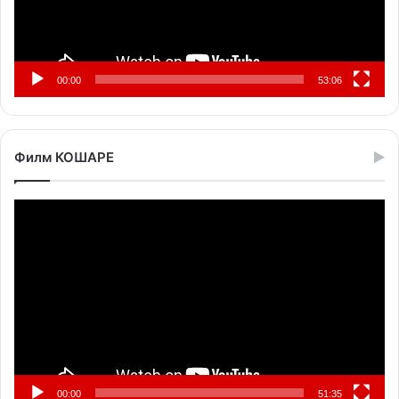
00:00
53:06
Филм КОШАРЕ
Прегледач
видео
записа
00:00
51:35