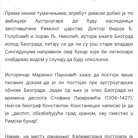
Према неким тумачењима, атрибут римски добио је по
амбицији Аустроугара да буду наследници
заоставштине Римског царства. Доктор Видоје Б.
Голубовић и Зоран Љ. Николић, аутори књиге Београд
испод Београда, питају се да ли су још стари владари
Сингидунума направили овај бунар који би легионаре
снабдевао водом у случају да буду опкољени.
Историчар Маринко Пауновић каже да постоји више
писаних доказа да је он постојао пре аустроугарске
обнове Београда. Један од њих је опис Београда из
времена деспота Стефана Лазаревића (1304–1427).
Његов биограф Константин Констанецки написао је да
је „деспот, обезбеђујући град храном, ову сместио у
Римски бунар“.
Наиме, на месту данашњег Калемегдана постојала је