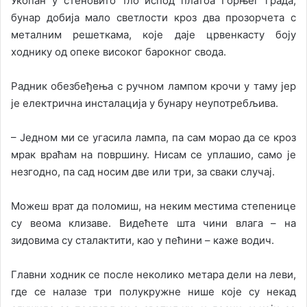
Укопан у стеновито тло испод платоа Горњег града,
бунар добија мало светлости кроз два прозорчета с
металним решеткама, које даје црвенкасту боју
ходнику од опеке високог барокног свода.
Радник обезбеђења с ручном лампом крочи у таму јер
је електрична инсталација у бунару неупотребљива.
– Једном ми се угасила лампа, па сам морао да се кроз
мрак враћам на површину. Нисам се уплашио, само је
незгодно, па сад носим две или три, за сваки случај.
Можеш врат да поломиш, на неким местима степенице
су веома клизаве. Видећете шта чини влага – на
зидовима су сталактити, као у пећини – каже водич.
Главни ходник се после неколико метара дели на леви,
где се налазе три полукружне нише које су некад