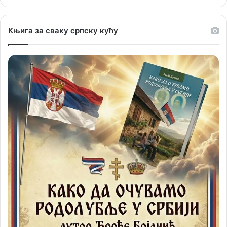
Књига за сваку српску кућу