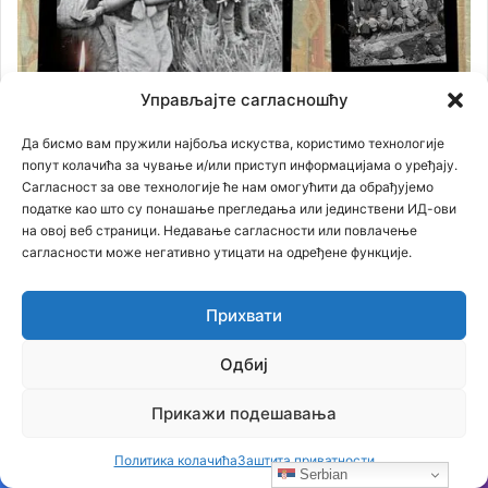
Управљајте сагласношћу
Да бисмо вам пружили најбоља искуства, користимо технологије
попут колачића за чување и/или приступ информацијама о уређају.
Сагласност за ове технологије ће нам омогућити да обрађујемо
податке као што су понашање прегледања или јединствени ИД-ови
на овој веб страници. Недавање сагласности или повлачење
сагласности може негативно утицати на одређене функције.
Прихвати
Одбиј
Прикажи подешавања
Политика колачића
Заштита приватности
Serbian