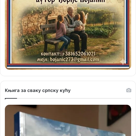
Књига за сваку српску кућу