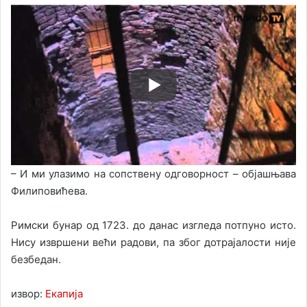
– И ми улазимо на сопствену одговорност – објашњава
Филиповићева.
Римски бунар од 1723. до данас изгледа потпуно исто.
Нису извршени већи радови, па због дотрајалости није
безбедан.
извор:
Екапија