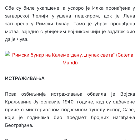
Обе су биле ухапшене, а ускоро је Илка пронађена у
затворској ћелији угушена пешкиром, док је Лена
затворена у Римски бунар. Тамо је убрзо пронађена
мртва, заједно с убијеним војником чији је задатак био
да је чува.
ИСТРАЖИВАЊА
Прва озбиљнија истраживања обавила је Војска
Краљевине Југославије 1940. године, кад су одбачене
приче о мистериозном подземном тунелу испод Саве,
који је годинама био предмет бројних нагађања
Београђана.