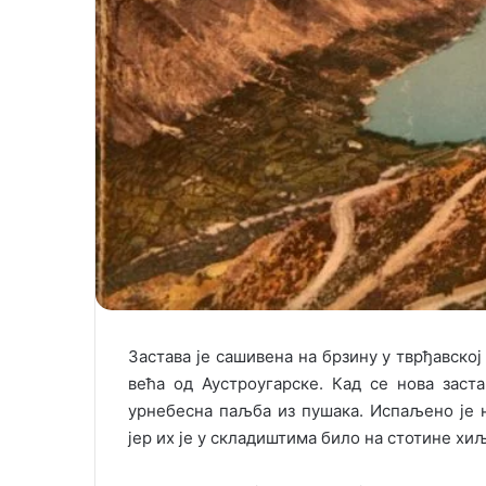
Застава је сашивена на брзину у тврђавској
већа од Аустроугарске. Кад се нова заста
урнебесна паљба из пушака. Испаљено је 
јер их је у складиштима било на стотине хи