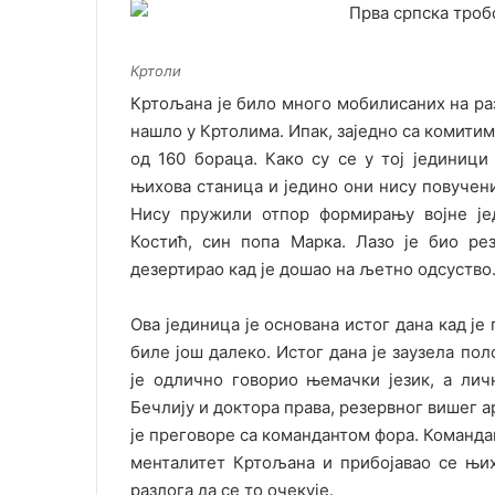
Кртоли
Кртољана је било много мобилисаних на ра
нашло у Кртолима. Ипак, заједно са комити
од 160 бораца. Како су се у тој јединиц
њихова станица и једино они нису повучени
Нису пружили отпор формирању војне је
Костић, син попа Марка. Лазо је био ре
дезертирао кад је дошао на љетно одсуство
Ова јединица је основана истог дана кад је
биле још далеко. Истог дана је заузела по
је одлично говорио њемачки језик, а ли
Бечлију и доктора права, резервног вишег 
је преговоре са командантом фора. Командан
менталитет Кртољана и прибојавао се њих
разлога да се то очекује.