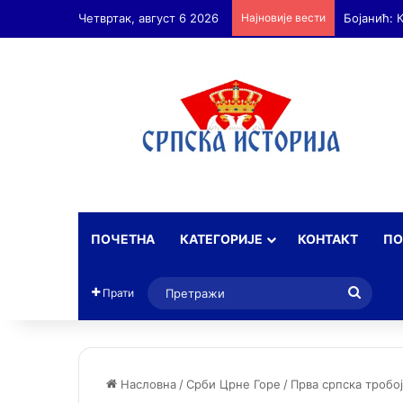
Четвртак, август 6 2026
Најновије вести
Бојанић: 
ПОЧЕТНА
КАТЕГОРИЈЕ
КОНТАКТ
ПО
Прет
Прати
Насловна
/
Срби Црне Горе
/
Прва српска тробој