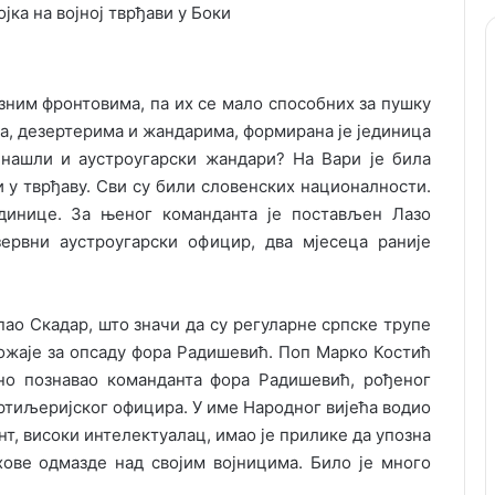
зним фронтовима, па их се мало способних за пушку
ма, дезертерима и жандарима, формирана је јединица
и нашли и аустроугарски жандари? На Вари је била
 у тврђаву. Сви су били словенских националности.
динице. За њеног команданта је постављен Лазо
зервни аустроугарски официр, два мјесеца раније
.
 пао Скадар, што значи да су регуларне српске трупе
ложаје за опсаду фора Радишевић. Поп Марко Костић
чно познавао команданта фора Радишевић, рођеног
артиљеријског официра. У име Народног вијећа водио
т, високи интелектуалац, имао је прилике да упозна
ове одмазде над својим војницима. Било је много