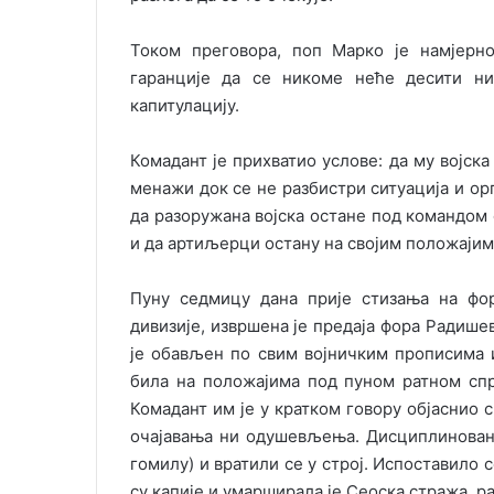
Током преговора, поп Марко је намјерно
гаранције да се никоме неће десити ни
капитулацију.
Комадант је прихватио услове: да му војск
менажи док се не разбистри ситуација и орг
да разоружана војска остане под командом
и да артиљерци остану на својим положајим
Пуну седмицу дана прије стизања на фор
дивизије, извршена је предаја фора Радише
је обављен по свим војничким прописима и
била на положајима под пуном ратном спр
Комадант им је у кратком говору објаснио с
очајавања ни одушевљења. Дисциплинован
гомилу) и вратили се у строј. Испоставило 
су капије и умарширала је Сеоска стража, 