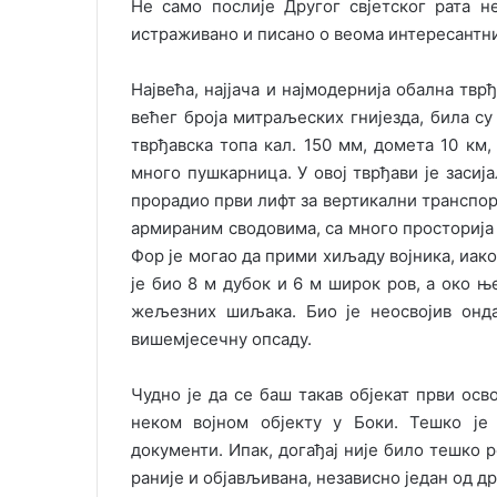
Не само послије Другог свјетског рата н
истраживано и писано о веома интересантни
Највећа, најјача и најмодернија обална тв
већег броја митраљеских гнијезда, била су
тврђавска топа кал. 150 мм, домета 10 км
много пушкарница. У овој тврђави је засиј
прорадио први лифт за вертикални транспор
армираним сводовима, са много просторија з
Фор је могао да прими хиљаду војника, иако
је био 8 м дубок и 6 м широк ров, а око 
жељезних шиљака. Био је неосвојив онд
вишемјесечну опсаду.
Чудно је да се баш такав објекат први осв
неком војном објекту у Боки. Тешко је 
документи. Ипак, догађај није било тешко р
раније и објављивана, независно један од др