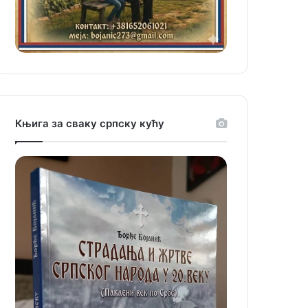
Књига за сваку српску кућу