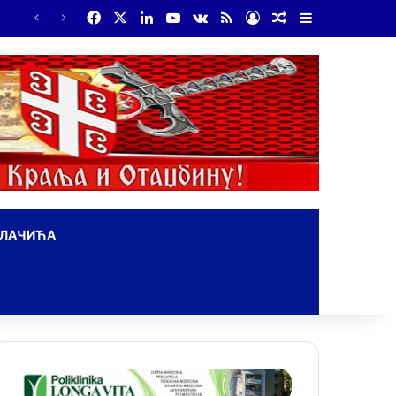
Facebook
X
LinkedIn
YouTube
vk.com
RSS
Log In
Random Article
Sidebar
ОЛАЧИЋА