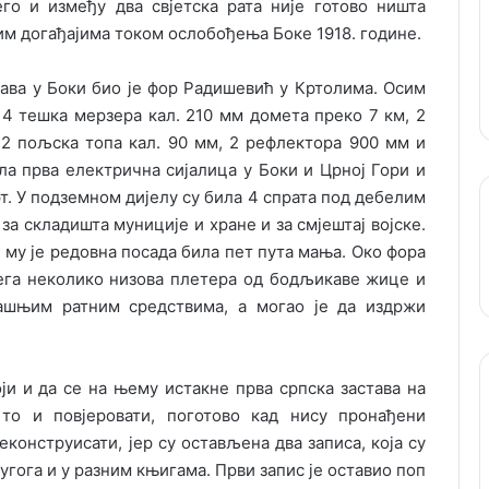
его и између два свјетска рата није готово ништа
м догађајима током ослобођења Боке 1918. године.
рђава у Боки био је фор Радишевић у Кртолима. Осим
 4 тешка мерзера кал. 210 мм домета преко 7 км, 2
, 2 пољска топа кал. 90 мм, 2 рефлектора 900 мм и
ала прва електрична сијалица у Боки и Црној Гори и
т. У подземном дијелу су била 4 спрата под дебелим
а складишта муниције и хране и за смјештај војске.
 му је редовна посада била пет пута мања. Око фора
њега неколико низова плетера од бодљикаве жице и
ашњим ратним средствима, а могао је да издржи
оји и да се на њему истакне прва српска застава на
то и повјеровати, поготово кад нису пронађени
еконструисати, јер су остављена два записа, која су
угога и у разним књигама. Први запис је оставио поп