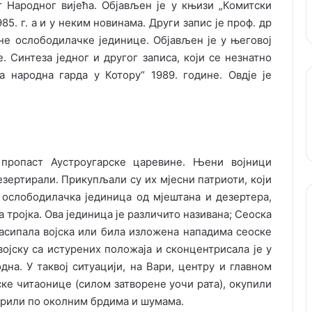
г Народног вијећа. Објављен је у књизи „Комитски
5. г. а и у неким новинама. Други запис је проф. др
не ослободилачке јединице. Објављен је у његовој
. Синтеза једног и другог записа, који се незнатно
а народна гарда у Котору“ 1989. године. Овдје је
пропаст Аустроугарске царевине. Њени војници
зертирали. Прикупљали су их мјесни патриоти, који
е ослободилачка јединица од мјештана и дезертера,
 тројка. Ова јединица је различито називана; Сеоска
расипала војска или била изложена нападима сеоске
војску са истурених положаја и сконцентрисала је у
на. У таквој ситуацији, на Вари, центру и главном
ке читаонице (силом затворене уочи рата), окупили
 крили по околним брдима и шумама.