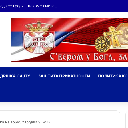
Када се гради – некоме смета. Када се не гради – сви се жале
ДРШКА САЈТУ
ЗАШТИТА ПРИВАТНОСТИ
ПОЛИТИКА К
ражи
ка на војној тврђави у Боки