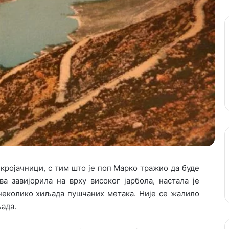
 кројачници, с тим што је поп Марко тражио да буде
ва завијорила на врху високог јарбола, настала је
неколико хиљада пушчаних метака. Није се жалило
љада.