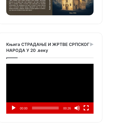
Књига СТРАДАЊЕ И ЖРТВЕ СРПСКОГ
НАРОДА У 20 .веку
Прегледач
видео
записа
00:00
00:26