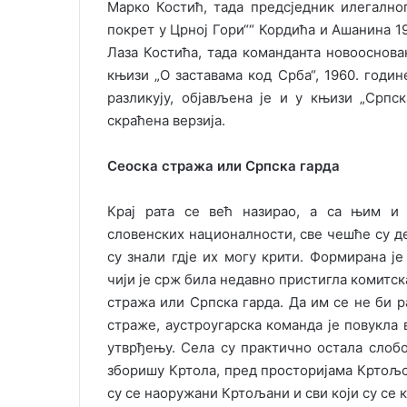
Марко Костић, тада предсједник илегално
покрет у Црној Гори““ Кордића и Ашанина 198
Лаза Костића, тада команданта новооснова
књизи „О заставама код Срба“, 1960. године
разликују, објављена је и у књизи „Српск
скраћена верзија.
Сеоска стража или Српска гарда
Крај рата се већ назирао, а са њим и 
словенских националности, све чешће су де
су знали гдје их могу крити. Формирана ј
чији је срж била недавно пристигла комитска
стража или Српска гарда. Да им се не би 
страже, аустроугарска команда је повукла 
утврђењу. Села су практично остала слобод
зборишу Кртола, пред просторијама Кртољс
су се наоружани Кртољани и сви који су се