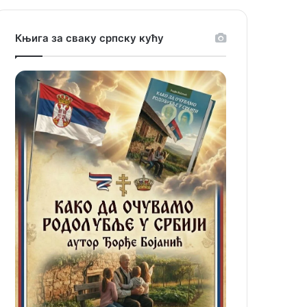
Књига за сваку српску кућу