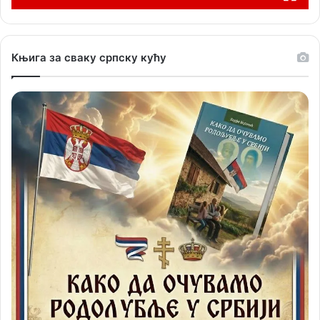
Књига за сваку српску кућу