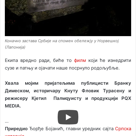
Коначно застава Србије на спомен обележју у Норвешкој
(Лапонија)
Екипа вредно ради, биће то
филм
који ће изнедрити
сузе и патњу и ојачати наше посрнуло родољубље.
Хвала мојим пријатељима публицисти Бранку
Димеском, историчару Кнуту Фловик Турасену и
режисеру Кјетил Палмqуисту и продукцији PQX
MEDIA.
…
Приредио
Ђорђе Бојанић, главни уредник сајта
Српска