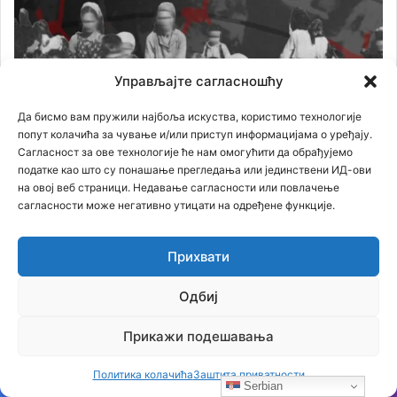
Управљајте сагласношћу
Да бисмо вам пружили најбоља искуства, користимо технологије
попут колачића за чување и/или приступ информацијама о уређају.
Сагласност за ове технологије ће нам омогућити да обрађујемо
податке као што су понашање прегледања или јединствени ИД-ови
на овој веб страници. Недавање сагласности или повлачење
сагласности може негативно утицати на одређене функције.
Прихвати
Одбиј
Филм
Прикажи подешавања
Политика колачића
Заштита приватности
Serbian