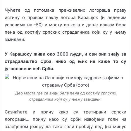
Чућете од потомака преживелих логораша праву
истину о правом паклу логора Карашјок (и леденим
условима на -50) и мосту из кога и даље излази бела
пена од костију српских страдалника који су у њему
зазидани.
У Карашоку живи око 3000 људи, и сви они знају за
страдалаштво Срба, нико од њих не каже то су
југословени већ Срби.
Део моста где се види бела пена од костију српских
страдалника који су у њему зазидани.
Сазнаћете и причу како су третирани српски
логораши… причу како су срби извођени голи на
залеђеном језеру да тако голи пробију лед (на минус