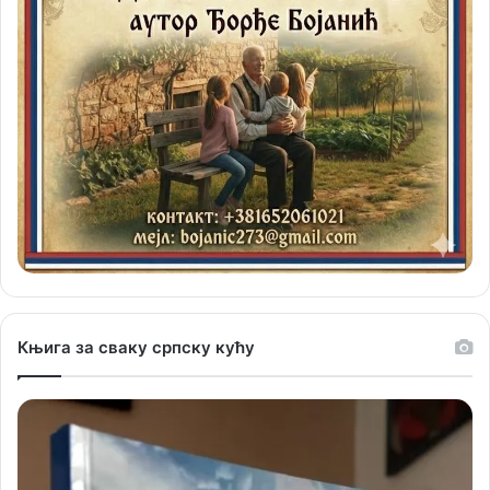
Књига за сваку српску кућу