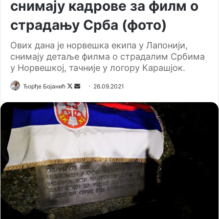
снимају кадрове за филм о
страдању Срба (фото)
Ових дана је норвешка екипа у Лапонији,
снимају детаље филма о страдалим Србима
у Норвешкој, тачније у логору Карашјок.
Ђорђе Бојанић
F
S
26.09.2021
o
e
l
n
l
d
o
a
w
n
o
e
n
m
X
a
i
l