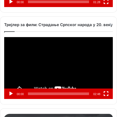
00:00
01:28
Трејлер за филм: Страдање Српског народа у 20. веку
Прегледач
видео
записа
00:00
02:48