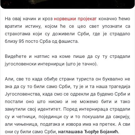
На овај начин и кроз
норвешки пројекат
коначно ћемо
вратити истину, којом ће се цео свет упознати са
страхотама који су доживели Срби, где је страдало
близу 95 посто Срба од фашиста.
Видећете и натпис на коме пише да су ту страдали
југословенски интернирци (што је тачно).
Али, све то када обиђе страни туриста он буквално не
зна да су то били само Срби, ту је и та наша трагедија
Југословенства, када смо се одрекли да будемо Срби и
постали оно што нисмо и не можемо бити и тако
замутили свој идентитет. Поред интернираца страдали
су и четници, појединци су и то покушали да сакрију,
али чињеница, података и извора има на претек. А сви
они су били само Срби,
наглашава Ђорђе Бојанић.