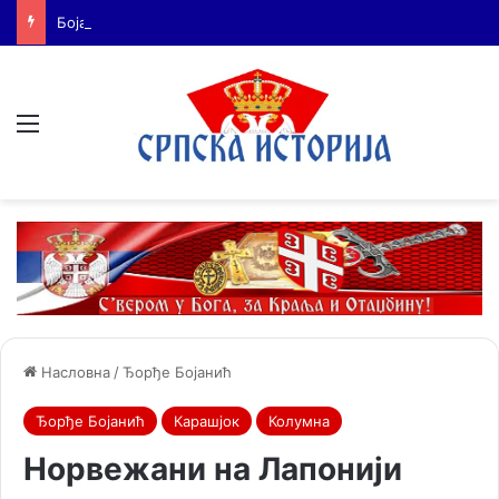
Бојанић: ВОЈА ТАНКОСИЋ – ЧОВЕК КОГА СУ СЕ ПЛАШИЛИ И ЖИВОГ И МРТВОГ, а нема ни споненик
Мени
Насловна
/
Ђорђе Бојанић
Ђорђе Бојанић
Карашјок
Колумна
Норвежани на Лапонији