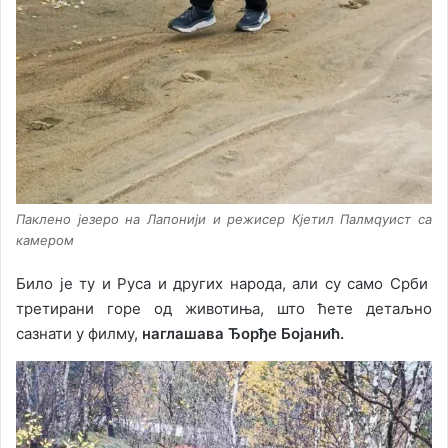
Паклено језеро на Лапонији и режисер Кјетил Палмqуист са
камером
Било је ту и Руса и других народа, али су само Срби
третирани горе од животиња, што ћете детаљно
сазнати у филму,
наглашава Ђорђе Бојанић.