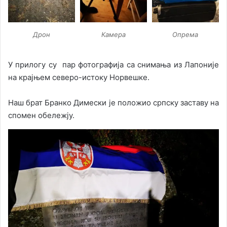
Дрон
Камера
Опрема
У прилогу су пар фотографија са снимања из Лапоније
на крајњем северо-истоку Норвешке.
Наш брат Бранко Димески је положио српску заставу на
спомен обележју.