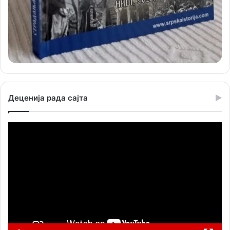
Деценија рада сајта
Прегледач
видео
записа