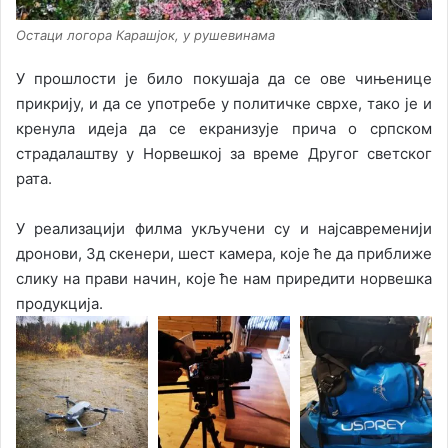
Остаци логора Карашјок, у рушевинама
У прошлости је било покушаја да се ове чињенице
прикрију, и да се употребе у политичке сврхе, тако је и
кренула идеја да се екранизује прича о српском
страдалаштву у Норвешкој за време Другог светског
рата.
У реализацији филма укључени су и најсавременији
дронови, 3д скенери, шест камера, које ће да приближе
слику на прави начин, које ће нам приредити норвешка
продукција.