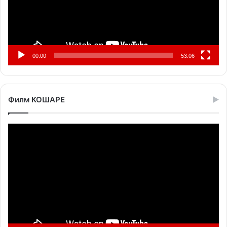
00:00
53:06
Филм КОШАРЕ
Прегледач
видео
записа