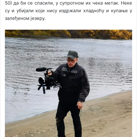
50) да би се спасили, у супротном их чека метак. Неке
су и убијали који нису издржали хладноћу и купање у
залеђеном језеру.