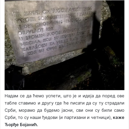
Надам се да ћемо успети, што је и идеја да поред ове
табле ставимо и другу где ће писати да су ту страдали
Срби, морамо да будемо јасни, сви они су били само
Срби, то су наши ђедови (и партизани и четници),
каже
Ђорђе Бојанић.