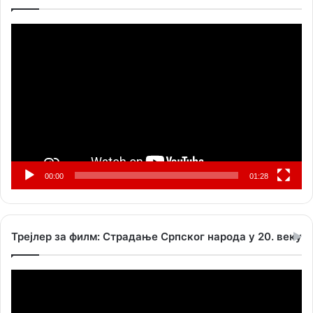
Прегледач
видео
записа
00:00
01:28
Трејлер за филм: Страдање Српског народа у 20. веку
Прегледач
видео
записа