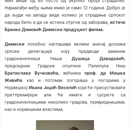
њих више од 95 посто од укупног броја страдалих.
Најмалађи међу њима имао је само 12 година. Добро је
да људи на западу виде колико је страдање српског
народа било и да се истина отргне од заборава,
истиче
Бранко Димовић Димески продуцент филма.
Димески
посебно наглашава велики значај долазка
српске делегације коју предводи заменик
градоначелнице Ниша
Душица Давидовић
,
председник Градске општине Палилула Ниш
Братислава Вучковића,
већника
проф. др Мишка
Живића
као и потомак логораша у логорима у
Норвешкој
Ивана Јоцић Веселић
који ће присуствовати
претпремијери али ће имати и сусрете са
градоначелницима неколико градова, привредницима,
као и норвешким властима.