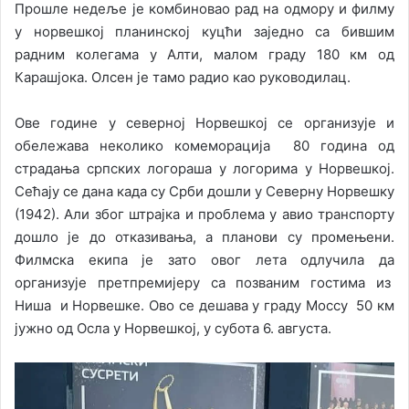
Прошле недеље је комбиновао рад на одмору и филму
у норвешкој планинској куцћи заједно са бившим
радним колегама у Алти, малом граду 180 км од
Карашјока. Олсен је тамо радио као руководилац.
Ове године у северној Норвешкој се организује и
обележава неколико комеморација 80 година од
страдања српских логораша у логорима у Норвешкој.
Сећају се дана када су Срби дошли у Северну Норвешку
(1942). Али због штрајка и проблема у авио транспорту
дошло је до отказивања, а планови су промењени.
Филмска екипа је зато овог лета одлучила да
организује претпремијеру са позваним гостима из
Ниша и Норвешке. Ово се дешава у граду Моссу ​ 50 км
јужно од Осла у Норвешкој, у субота 6. августа.