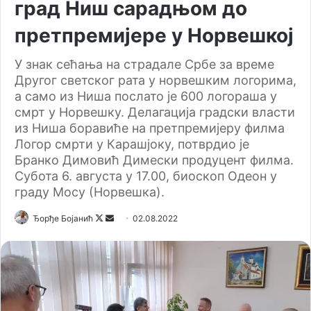
град Ниш сарадњом до
претпремијере у Норвешкој
У знак сећања на страдале Србе за време
Другог светског рата у норвешким логорима,
а само из Ниша послато је 600 логораша у
смрт у Норвешку. Делагација градски власти
из Ниша боравиће на претпремијеру филма
Логор смрти у Карашјоку, потврдио је
Бранко Димовић Димески продуцент филма.
Субота 6. августа у 17.00, биоскоп Одеон у
граду Мосу (Норвешка).
Ђорђе Бојанић
F
S
02.08.2022
o
e
l
n
l
d
o
a
w
n