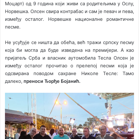
Моцарт) од 9 година који живи са родитељима у Ослу,
Норвешка. Олсен свира контрабас и сам је певач и пева,
између осталог. Норвешке националне романтичне
песме.
Не усуђује се ништа да обећа, већ тражи српску песму
која би могла да буде изведена на премијери. А као
пријатељ Срба и власник аутомобила Тесла Олсен је
између осталог прочитао о прелепој песми која је
одсвирана поводом сахране Николе Тесле: Тамо
далеко,
преноси Ђорђе Бојанић.