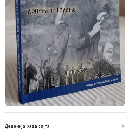
Деценија рада сајта