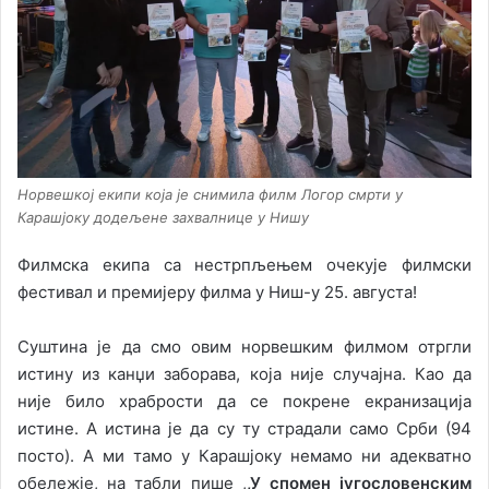
Норвешкој екипи која је снимила филм Логор смрти у
Карашјоку додељене захвалнице у Нишу
Филмска екипа са нестрпљењем очекује филмски
фестивал и премијеру филма у Ниш-у 25. августа!
Суштина је да смо овим норвешким филмом отргли
истину из канџи заборава, која није случајна. Као да
није било храбрости да се покрене екранизација
истине. А истина је да су ту страдали само Срби (94
посто). А ми тамо у Карашјоку немамо ни адекватно
обележје, на табли пише ,
,У спомен југословенским