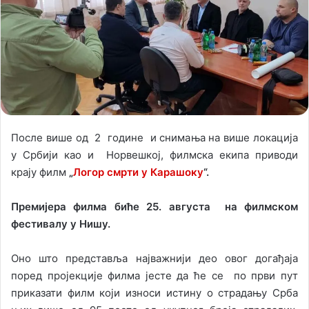
o
e
n
m
X
a
i
l
После више од 2 године и снимања на више локација
у Србији као и Норвешкој, филмска екипа приводи
крају филм
„
Логор смрти у Карашоку
“.
Премијера филма биће 25. августа на филмском
фестивалу у Нишу.
Оно што представља најважнији део овог догађаја
поред пројекције филма јесте да ће се по први пут
приказати филм који износи истину о страдању Срба