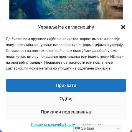
Управљајте сагласношћу
Да бисмо вам пружили најбоља искуства, користимо технологије
попут колачића за чување и/или приступ информацијама о уређају.
Сагласност за ове технологије ће нам омогућити да обрађујемо
податке као што су понашање прегледања или јединствени ИД-ови
на овој веб страници. Недавање сагласности или повлачење
сагласности може негативно утицати на одређене функције.
Прихвати
Одбиј
Прикажи подешавања
Најновији чланци
Политика колачића
Заштита приватности
Serbian
Бојанић: БЕОГРАЂАНИ У ЦАРИГРАДУ – ТРАГ БОЛНЕ СЕОБЕ