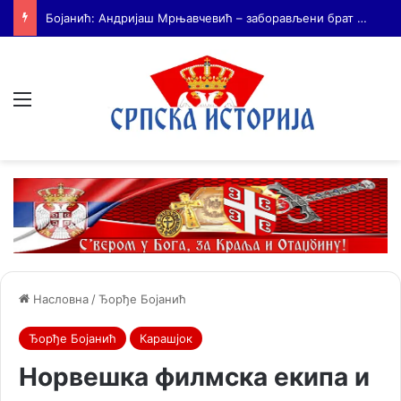
На Дражин дан у Лондону обележено 80. година од мучког убиства генерала Драгољуба Драже Михаиловића
Мени
Насловна
/
Ђорђе Бојанић
Ђорђе Бојанић
Карашјок
Норвешка филмска екипа и