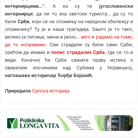
интернирцима…“
. А ко су ти
југословенски
интернирци
, да ли то зна светски туриста… да су то
били
Срби
, који се не спомињу на ниједном обележју и
споменику? Ту је и наша трагедија. Зашто је то тако,
велико је питање, мени и јасно…
зато и радимо на томе,
да то исправимо
. Сви страдали су били само Срби,
срећом да имамо и
попис страдалих Срба
, где се то и
види. Коначно ће Срби сазнати праву истину о
свирепим злочинима над Србима у Норвешкој,
наглашава историчар Ђорђе Бојанић.
Приредила
Српска историја