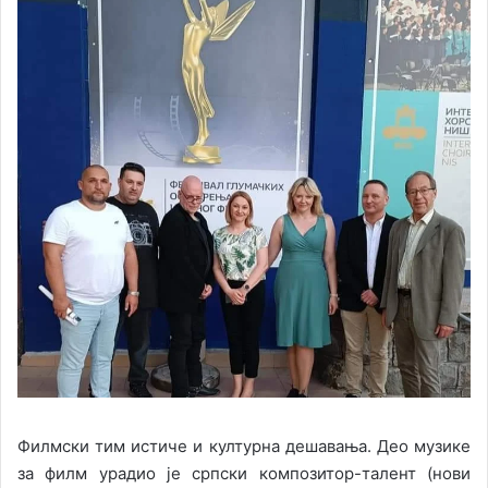
Филмски тим истиче и културна дешавања. Део музике
за филм урадио је српски композитор-талент (нови