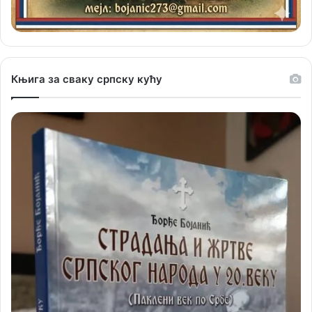
Књига за сваку српску кућу