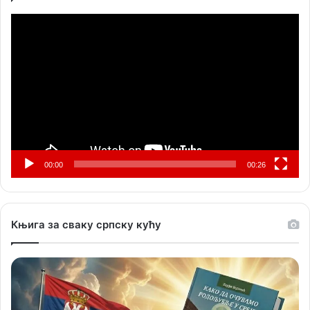
Прегледач
видео
записа
00:00
00:26
Књига за сваку српску кућу