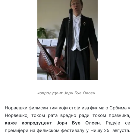
копродуцент Јорн Буе Олсен
Норвешки филмски тим који стоји иза филма о Србима у
Норвешкој током рата вредно ради током празника,
каже копродуцент Јорн Буе Олсен.
Радује се
премијери на филмском фестивалу у Нишу 25. августа.