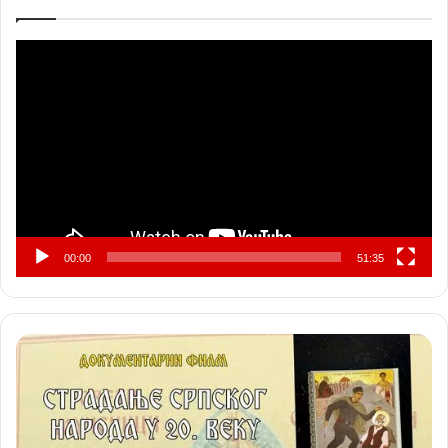
Прегледач
видео
записа
00:00
51:35