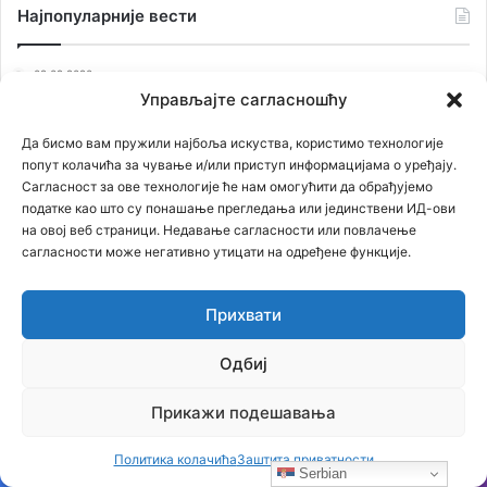
Наjпопуларније вести
02.02.2020
Овако је било вечерас у Црној Гори која је оборила
Управљајте сагласношћу
рекорд, око 250000 људи у литији (видео, фотографије)
Да бисмо вам пружили најбоља искуства, користимо технологије
23.02.2021
попут колачића за чување и/или приступ информацијама о уређају.
Застрашујућа сведочења српског патолога: Ово је
Сагласност за ове технологије ће нам омогућити да обрађујемо
једина истина о броју убијених у Јасеновцу
податке као што су понашање прегледања или јединствени ИД-ови
21.01.2021
на овој веб страници. Недавање сагласности или повлачење
СТРИП О KОСОВУ: Док сви други ћуте, ИТАЛИЈАНИ
сагласности може негативно утицати на одређене функције.
изнели ИСТИНУ о страдању СРБА!
06.07.2021
Прихвати
Књига Владимира Ђорђевића ТИГРОВ СКОК је
предодређена за наследника Кума или Скарфејса, јер
Одбиј
свака држава има мафију, али ни једна мафија нема
државу, као ЈА! Аркан
Прикажи подешавања
26.02.2021
ОТKРИВАМО ТАЈНУ СТАРУ 75 ГОДИНА: Лешеве из
Политика колачића
Заштита приватности
Јасеновца сахранили на Kалемегдану!
Serbian