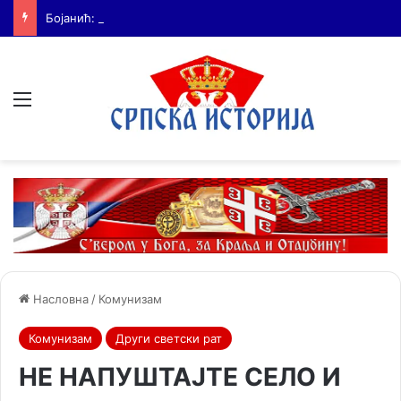
Бојанић: Србија мора да сними своју историју – ако је ми не испричамо, испричаће је други
Мени
Насловна
/
Комунизам
Комунизам
Други светски рат
НЕ НАПУШТАЈТЕ СЕЛО И