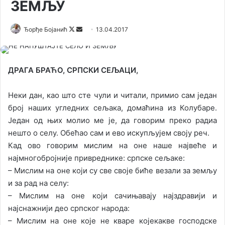
ЗЕМЉУ
Ђорђе Бојанић
F
S
13.04.2017
o
e
l
n
l
d
ДРАГА БРАЋО, СРПСКИ СЕЉАЦИ,
o
a
w
n
Неки дан, као што сте чули и читали, примио сам један
o
e
број наших угледних сељака, домаћина из Колубаре.
n
m
Један од њих молио ме је, да говорим преко радиа
X
a
нешто о селу. Обећао сам и ево искупљујем своју реч.
i
Кад ово говорим мислим на оне наше највеће и
l
најмногобројније привреднике: српске сељаке:
– Мислим на оне који су све своје биће везали за земљу
и за рад на селу:
– Мислим на оне који сачињавају најздравији и
најснажнији део српског народа:
– Мислим на оне које не кваре којекакве господске