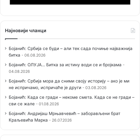
Најновији чланци
Бојанић: Србија се буди – али тек сада почиње најважнија
битка
06.08.2026
Бојанић: ОЛУЈА… Битка за истину води се и бројкама
04.08.2026
Бојанић: Србија мора да сними своју историју – ако је ми
не испричамо, испричаће је други
03.08.2026
Бојанић: Када се гради – некоме смета. Када се не гради –
сви се жале
01.08.2026
Бојанић: Андријаш Мрњавчевић – заборављени брат
Краљевића Марка
26.07.2026