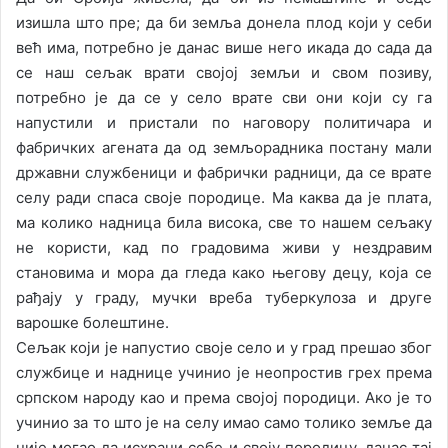
изишла што пре; да би земља донела плод који у себи
већ има, потребно је данас више него икада до сада да
се наш сељак врати својој земљи и свом позиву,
потребно је да се у село врате сви они који су га
напустили и пристали по наговору политичара и
фабричких агената да од земљорадника постану мали
државни службеници и фабрички радници, да се врате
селу ради спаса своје породице. Ма каква да је плата,
ма колико надница била висока, све то нашем сељаку
не користи, кад по градовима живи у нездравим
становима и мора да гледа како његову децу, која се
рађају у граду, мучки вреба туберкулоза и друге
варошке болештине.
Сељак који је напустио своје село и у град прешао због
службице и наднице учинио је неопростив грех према
српском народу као и према својој породици. Ако је то
учинио за то што је на селу имао само толико земље да
није могао да исхрани себе и своју породицу, данас тај