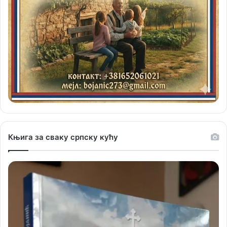
Књига за сваку српску кућу