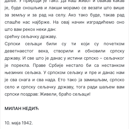
даље. У природи је тако. Да наш живот и овакав какав
је, буде сношљив и лакши морамо се везати што више
за земљу и за рад на селу. Ако тако буде, такав рад
спашће нас најбрже. На овај начин изградићемо оно
што вам рекох неки дан:
срећну сељачку државу.
Српски сељаци били су ти који су почетком
деветнаестог века, створили и обновили српску
државу. И све што је данас у истини српско – сељачког
је порекла. Праве Србије нестало би са нестанком
њезиних сељака. У српском сељаку и пре и данас нам
је сва снага и сва нада. Ето тако ја замишљам, српско
село и српску сељачку државу, тога ради шаљем вам
српски поздрав: Живели, браћо сељаци!
МИЛАН НЕДИЋ
10. маја 1942.