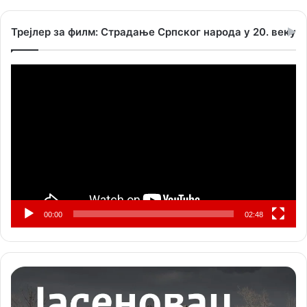
Трејлер за филм: Страдање Српског народа у 20. веку
Прегледач
видео
записа
00:00
02:48