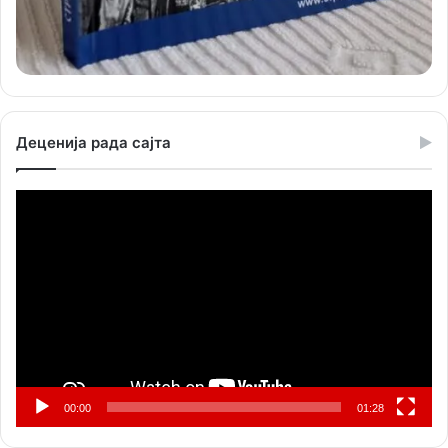
Деценија рада сајта
Прегледач
видео
записа
00:00
01:28