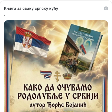
Књига за сваку српску кућу