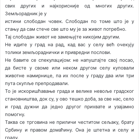
свих других и најкорисније од многих других.
Земљорадник је у
истини слободан човек. Слободан по томе што је у
стању да сам стече све што му је за живот потребно.
Тај слободан живот не замењујте никојим другим.
Не идите у град на рад, кад вас у селу већ очекују
толики земљораднички и привредни послови.
Не бавите се спекулацијом: не напуштајте свој посао,
да бисте у своме или неком другом селу куповали
животне намирнице, па их после у граду два или три
пута скупље препродавали.
То је искоришћавање града и велике невоље градског
становништва, док су, у ово тешко доба, за све нас, село
и град дужни да једно другог прихвате и узајамно
помогну.
Таква се трговина не приличи честитом сељаку, брату
Србину и правом домаћину. Она је штетна и селу и
граду.