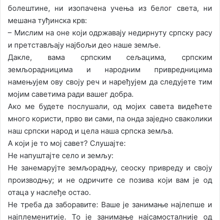
болештине, ни изопачена учења из белог света, ни
мешана туђинска крв:
– Мислим на оне који одржавају недирнуту српску расу
и претстављају најбољи део наше земље.
Дакле, вама српским сељацима, српским
земљорадницима и народним привредницима
намењујем ову своју реч и наређујем да следујете тим
мојим саветима ради вашег добра.
Ако ме будете послушали, од мојих савета видећете
много користи, прво ви сами, па онда заједно сваколики
наш српски народ и цела наша српска земља.
А који је то мој савет? Слушајте:
Не напуштајте село и земљу:
Не занемарујте земљорадњу, сеоску привреду и своју
производњу; и не одричите се позива који вам је од
отаца у наслеђе остао.
Не треба да заборавите: Ваше је занимање најлепше и
најплеменитије. То је занимање најсамосталније од