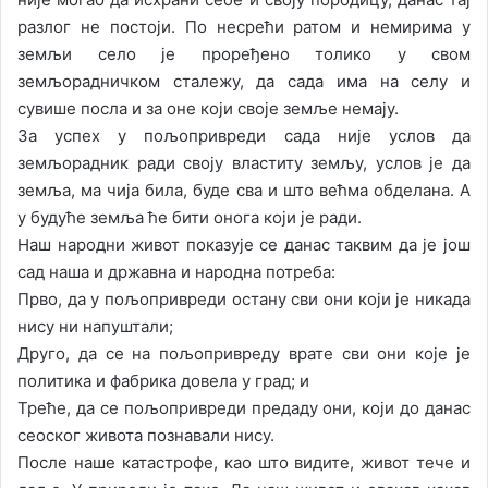
разлог не постоји. По несрећи ратом и немирима у
земљи село је проређено толико у свом
земљорадничком сталежу, да сада има на селу и
сувише посла и за оне који своје земље немају.
За успех у пољопривреди сада није услов да
земљорадник ради своју властиту земљу, услов је да
земља, ма чија била, буде сва и што већма обделана. А
у будуће земља ће бити онога који је ради.
Наш народни живот показује се данас таквим да је још
сад наша и државна и народна потреба:
Прво, да у пољопривреди остану сви они који је никада
нису ни напуштали;
Друго, да се на пољопривреду врате сви они које је
политика и фабрика довела у град; и
Треће, да се пољопривреди предаду они, који до данас
сеоског живота познавали нису.
После наше катастрофе, као што видите, живот тече и