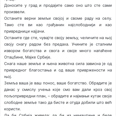
Доносите у град и продајите само оно што сте сами
произвели.
Останите верни земљи својој и своме раду на селу.
Тамо сте ви као грађанин најслободнији и као
привредници најјачи.
Останите где сте, чувајте своју земљу, челичите на њој
своју снагу радом без предаха. Учините је сталним
извором богатства и свога и своје много напаћене
Отацбине, Мајке Србије.
Снага наше земље и њена животна сила зависна је од
привредног благостања и од ваше привржености на
њој.
Земља ваша је ваш понос, ваше богатство. Обрадите је
данас у смислу учења које смо вам дали кроз свој
пољопривредни план, – обрадите и најмањи кутак своје
слободне земље тако да бисте и отуда добили што већ
користи.
Да би Србија живела; да би из немаштине и беде