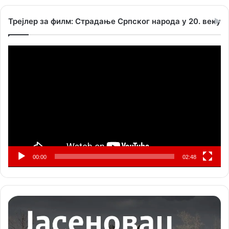
Трејлер за филм: Страдање Српског народа у 20. веку
Прегледач
видео
записа
00:00
02:48