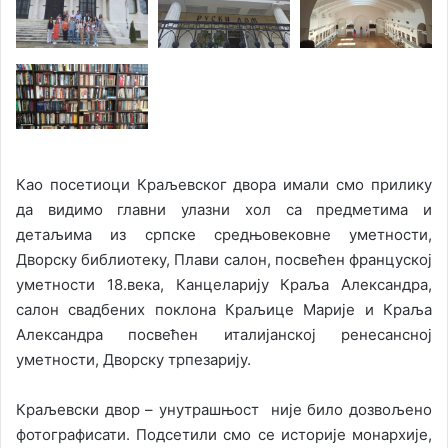
Као посетиоци Краљевског двора имали смо прилику
да видимо главни улазни хол са предметима и
детаљима из српске средњовековне уметности,
Дворску библиотеку, Плави салон, посвећен француској
уметности 18.века, Канцеларију Краља Александра,
салон свадбених поклона Краљице Марије и Краља
Александра посвећен италијанској ренесансној
уметности, Дворску трпезарију.
Краљевски двор – унутрашњост није било дозвољено
фотографисати. Подсетили смо се историје монархије,