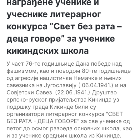
награђене ученике и
учеснике литерарног
конкурса ”Свет без рата –
деца говоре” за ученике
кикиндских школа
У част 76-те годишњице Дана победе над
фашизмом, као и поводом 80-те годишњице
од агресије нацистичке Немачке и њених
савезника на Југославију ( 06.04.1941.) и на
Совјетски Савез (22.06..1941.) Друштво
српско-руског пријатељства Кикинда уз
подршку града Кикинде били су
организатори литерарног конкурса "СВЕТ
БЕЗ РАТА - ДЕЦА ГОВОРЕ" за све ученике од
петог до осмог разреда основних школа, као
и за ученике средњих школа из Кикинде.