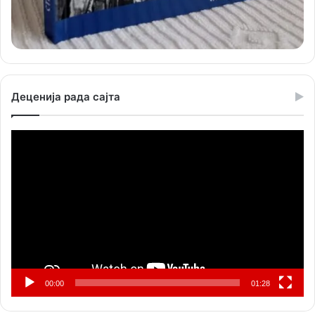
Деценија рада сајта
Прегледач
видео
записа
00:00
01:28