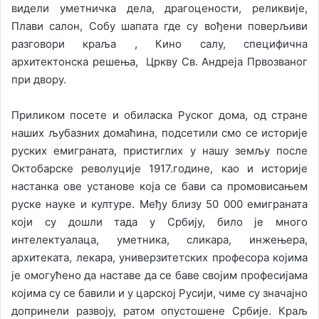
видели уметничка дела, драгоцености, реликвије,
Плави салон, Собу шапата где су вођени поверљиви
разговори краља , Кино салу, специфична
архитектонска решења, Цркву Св. Андреја Првозваног
при двору.
Приликом посете и обиласка Руског дома, од стране
наших љубазних домаћина, подсетили смо се историје
руских емиграната, пристиглих у нашу земљу после
Октобарске револуције 1917.године, као и историје
настанка ове установе која се бави са промовисањем
руске науке и културе. Међу близу 50 000 емиграната
који су дошли тада у Србију, било је много
интелектуалаца, уметника, сликара, инжењера,
архитеката, лекара, универзитетских професора којима
је омогућено да наставе да се баве својим професијама
којима су се бавили и у царској Русији, чиме су значајно
допринели развоју, ратом опустошене Србије. Краљ