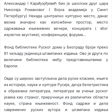
Александар I Карађорђевић био је школски друг цара
Николаја Романовог ( Војна академија у Санкт
Петербургу) Некада централно културно место, данас
веома значајно као изложбени простор, место
одржавања књижевних вечери, концерата ( због
изузетне акустике), конференција, форума…
Фонд библиотеке Руског дома у Београду броји преко
61 хиљаду јединица штампаних издања. Ово је друга по
величини библиотека међу представништвима у
Европи.
Овде су широко заступљена дела руске класике, књиге
из историје, науке и културе Русије, дечја белетристика
и образовна литература, литература за учење руског
језика као страног, приручници из различитих области
науке, страна књижевност. Фонд садржи и дела
савремених руских аутора и штампана издања