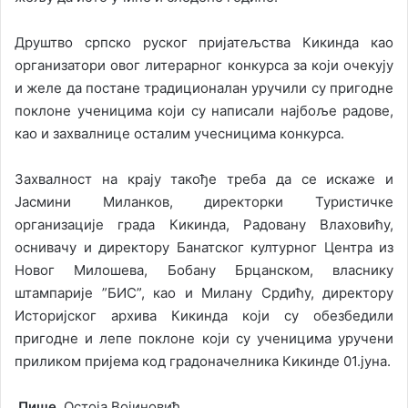
Друштво српско руског пријатељства Кикинда као
организатори овог литерарног конкурса за који очекују
и желе да постане традиционалан уручили су пригодне
поклоне ученицима који су написали најбоље радове,
као и захвалнице осталим учесницима конкурса.
Захвалност на крају такође треба да се искаже и
Јасмини Миланков, директорки Туристичке
организације града Кикинда, Радовану Влаховићу,
оснивачу и директору Банатског културног Центра из
Новог Милошева, Бобану Брцанском, власнику
штампарије ”БИС”, као и Милану Срдићу, директору
Историјског архива Кикинда који су обезбедили
пригодне и лепе поклоне који су ученицима уручени
приликом пријема код градоначелника Кикинде 01.јуна.
Пише,
Остоја Војиновић