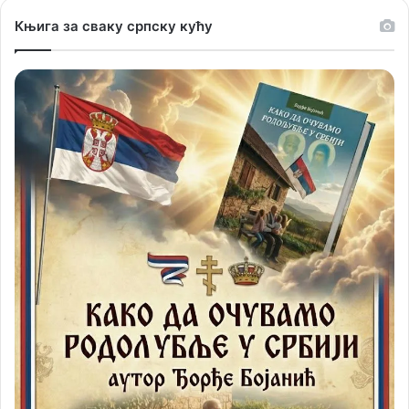
Књига за сваку српску кућу