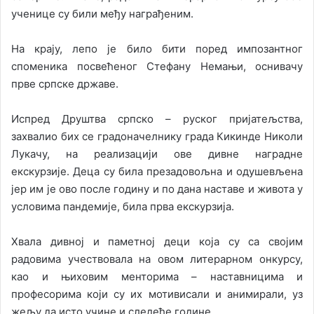
ученице су били међу награђеним.
На крају, лепо је било бити поред импозантног
споменика посвећеног Стефану Немањи, оснивачу
прве српске државе.
Испред Друштва српско – руског пријатељства,
захвалио бих се градоначелнику града Кикинде Николи
Лукачу, на реализацији ове дивне наградне
екскурзије. Деца су била презадовољна и одушевљена
јер им је ово после годину и по дана наставе и живота у
условима пандемије, била прва екскурзија.
Хвала дивној и паметној деци која су са својим
радовима учествовала на овом литерарном онкурсу,
као и њиховим менторима – наставницима и
професорима који су их мотивисали и анимирали, уз
жељу да исто учине и следеће године.