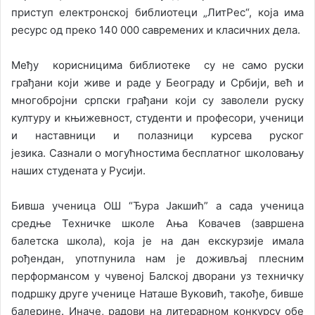
приступ електронској библиотеци „ЛитРес“, која има
ресурс од преко 140 000 савремених и класичних дела.
Међу корисницима библиотеке су не само руски
грађани који живе и раде у Београду и Србији, већ и
многобројни српски грађани који су заволели руску
културу и књижевност, студенти и професори, ученици
и наставници и полазници курсева руског
језика. Сазнали о могућностима бесплатног школовању
наших студената у Русији.
Бивша ученица ОШ “Ђура Јакшић” а сада ученица
средње Техничке школе Ања Ковачев (завршена
балетска школа), која је на дан екскурзије имала
рођендан, употпунила нам је доживљај плесним
перформансом у чувеној Балској дворани уз техничку
подршку друге ученице Наташе Вуковић, такође, бивше
балерине. Иначе, радови на литерарном конкурсу обе