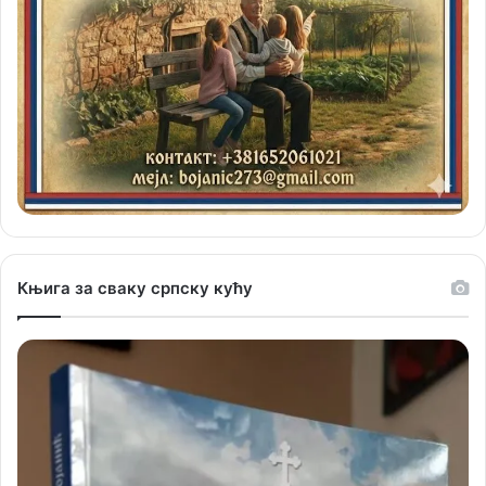
Књига за сваку српску кућу