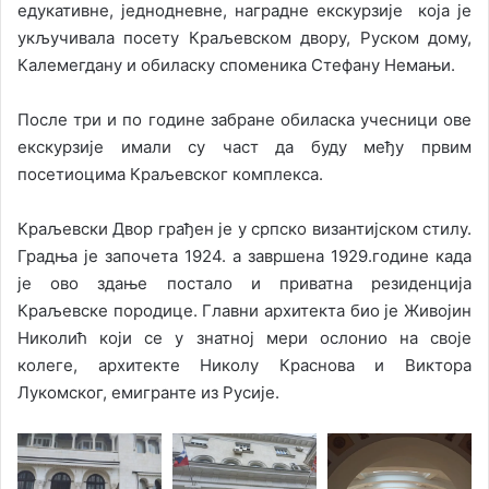
едукативне, једнодневне, наградне екскурзије која је
укључивала посету Краљевском двору, Руском дому,
Калемегдану и обиласку споменика Стефану Немањи.
После три и по године забране обиласка учесници ове
екскурзије имали су част да буду међу првим
посетиоцима Краљевског комплекса.
Краљевски Двор грађен је у српско византијском стилу.
Градња је започета 1924. а завршена 1929.године када
је ово здање постало и приватна резиденција
Краљевске породице. Главни архитекта био је Живојин
Николић који се у знатној мери ослонио на своје
колеге, архитекте Николу Краснова и Виктора
Лукомског, емигранте из Русије.