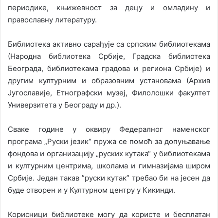
периодике, књижевност за децу и омладину и
православну литературу.
Библиотека активно сарађује са српским библиотекама
(Народна библиотека Србије, Градска библиотека
Београда, библиотекама градова и региона Србије) и
другим културним и образовним установама (Архив
Југославије, Етнографски музеј, Филолошки факултет
Универзитета у Београду и др.).
Сваке године у оквиру Федералног наменског
програма „Руски језик“ пружа се помоћ за допуњавање
фондова и организацију „руских кутака“ у библиотекама
и културним центрима, школама и гимназијама широм
Србије. Један такав ”руски кутак” требао би на јесен да
буде отворен и у Културном центру у Кикинди.
Корисници библиотеке могу да користе и бесплатан