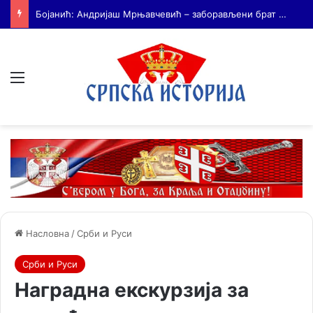
На Дражин дан у Лондону обележено 80. година од мучког убиства генерала Драгољуба Драже Михаиловића
Мени
Насловна
/
Срби и Руси
Срби и Руси
Наградна екскурзија за