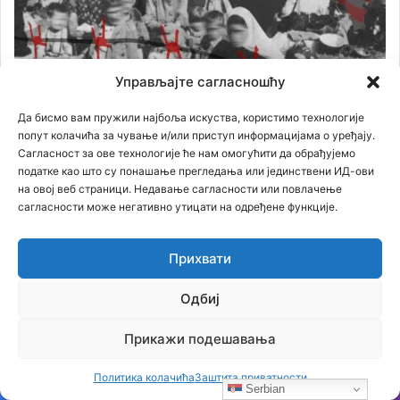
Управљајте сагласношћу
Да бисмо вам пружили најбоља искуства, користимо технологије
попут колачића за чување и/или приступ информацијама о уређају.
Сагласност за ове технологије ће нам омогућити да обрађујемо
податке као што су понашање прегледања или јединствени ИД-ови
на овој веб страници. Недавање сагласности или повлачење
сагласности може негативно утицати на одређене функције.
Прихвати
Филм
Одбиј
Прикажи подешавања
Политика колачића
Заштита приватности
Serbian