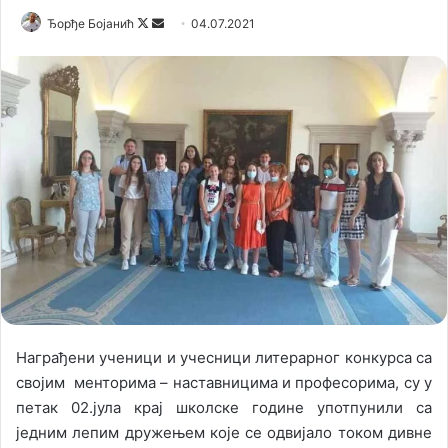
Ђорђе Бојанић
F
S
04.07.2021
o
e
l
n
l
d
o
a
w
n
o
e
n
m
X
a
i
l
Награђени ученици и учесници литерарног конкурса са
својим менторима – наставницима и професорима, су у
петак 02.јула крај школске године употпунили са
једним лепим дружењем које се одвијало током дивне