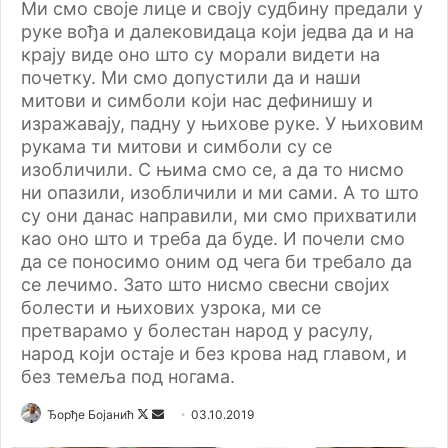
Ми смо своје лице и своју судбину предали у
руке вођа и далековидаца који једва да и на
крају виде оно што су морали видети на
почетку. Ми смо допустили да и наши
митови и симболи који нас дефинишу и
изражавају, падну у њихове руке. У њиховим
рукама ти митови и симболи су се
изобличили. С њима смо се, а да то нисмо
ни опазили, изобличили и ми сами. А то што
су они данас направили, ми смо прихватили
као оно што и треба да буде. И почели смо
да се поносимо оним од чега би требало да
се лечимо. Зато што нисмо свесни својих
болести и њихових узрока, ми се
претварамо у болестан народ у расулу,
народ који остаје и без крова над главом, и
без темеља под ногама.
Ђорђе Бојанић
F
S
03.10.2019
o
e