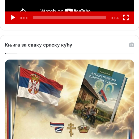
00:00
00:26
Књига за сваку српску кућу