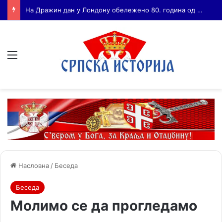
Бојанић: ВОЈА ТАНКОСИЋ – ЧОВЕК КОГА СУ СЕ ПЛАШИЛИ И ЖИВОГ И МРТВОГ, а нема ни споненик
Мени
Насловна
/
Беседа
Беседа
Молимо се да прогледамо