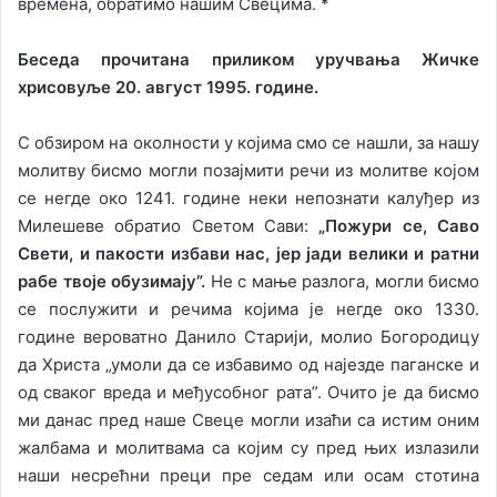
времена, обратимо нашим Свецима. *
Беседа прочитана приликом уручвања Жичке
хрисовуље 20. август 1995. године.
С обзиром на околности у којима смо се нашли, за нашу
молитву бисмо могли позајмити речи из молитве којом
се негде око 1241. године неки непознати калуђер из
Милешеве обратио Светом Сави:
„Пожури се, Саво
Свети, и пакости избави нас, јер јади велики и ратни
рабе твоје обузимају”.
Не с мање разлога, могли бисмо
се послужити и речима којима је негде око 1330.
године вероватно Данило Старији, молио Богородицу
да Христа „умоли да се избавимо од најезде паганске и
од сваког вреда и међусобног рата”. Очито је да бисмо
ми данас пред наше Свеце могли изаћи са истим оним
жалбама и молитвама са којим су пред њих излазили
наши несрећни преци пре седам или осам стотина