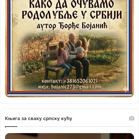
Књига за сваку српску кућу