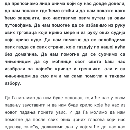
да препознамо лица онима који су нас довде довели,
да нам покаже где ћемо стићи и да нам покаже како
ћемо завршити, ако наставимо овим путем за овим
путовођама. Да нам помогне да се избавимо из руку
ових трговаца који криво мере и из руку ових судија
које криво суде. Да нам помогне да се ослободимо
ових газда са свих страна, које газдују по нашој кући
без домаћина. Да нам помогне да се суочимо са
чињеницом да су моћници овог света баш нас
изабрали за највеће кривце и грешнике, али и са
чињеницом да смо им и ми сами помогли у таквом
избору.
Да Га молимо да нам буде ослонац који ће нас у овом
падању зауставити и да нам буде крило које ће нас из
новог падања понети увис. И да Га молимо да нам
помогне да после свих ових црних гласова који нас
одасвуд салећу, доживимо дан у којем ће до нас као