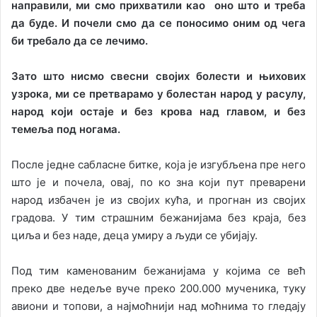
направили, ми смо прихватили као оно што и треба
да буде. И почели смо да се поносимо оним од чега
би требало да се лечимо.
Зато што нисмо свесни својих болести и њихових
узрока, ми се претварамо у болестан народ у расулу,
народ који остаје и без крова над главом, и без
темеља под ногама.
После једне сабласне битке, која је изгубљена пре него
што је и почела, овај, по ко зна који пут преварени
народ избачен је из својих кућа, и прогнан из својих
градова. У тим страшним бежанијама без краја, без
циља и без наде, деца умиру а људи се убијају.
Под тим каменованим бежанијама у којима се већ
преко две недеље вуче преко 200.000 мученика, туку
авиони и топови, а најмоћнији над моћнима то гледају