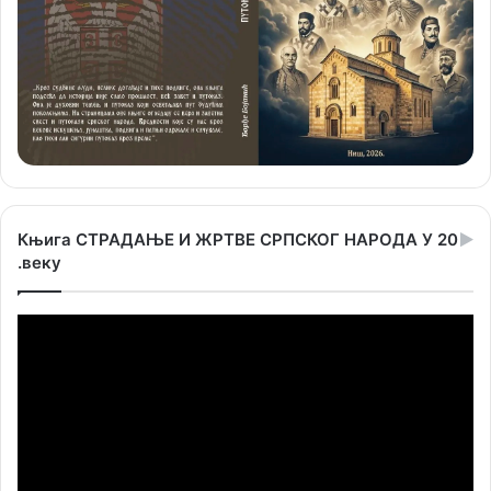
Књига СТРАДАЊЕ И ЖРТВЕ СРПСКОГ НАРОДА У 20
.веку
Прегледач
видео
записа