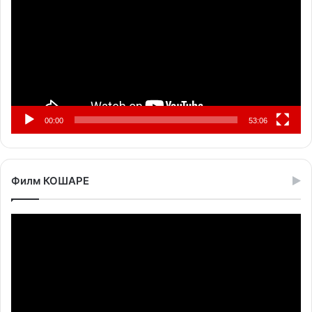
записа
00:00
53:06
Филм КОШАРЕ
Прегледач
видео
записа