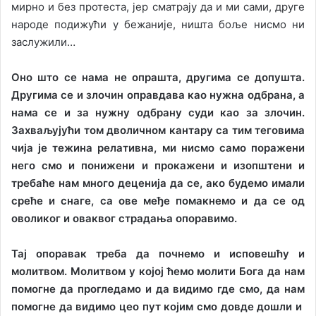
мирно и без протеста, јер сматрају да и ми сами, друге
народе подижући у бежаније, ништа боље нисмо ни
заслужили…
Оно што се нама не опрашта, другима се допушта.
Другима се и злочин оправдава као нужна одбрана, а
нама се и за нужну одбрану суди као за злочин.
Захваљујући том дволичном кантару са тим теговима
чија је тежина релативна, ми нисмо само поражени
него смо и понижени и прокажени и изопштени и
требаће нам много деценија да се, ако будемо имали
среће и снаге, са ове међе помакнемо и да се од
оволиког и оваквог страдања опоравимо.
Тај опоравак треба да почнемо и исповешћу и
молитвом. Молитвом у којој ћемо молити Бога да нам
помогне да прогледамо и да видимо где смо, да нам
помогне да видимо цео пут којим смо довде дошли и