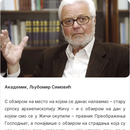
l
n
l
d
o
a
w
n
o
e
n
m
X
a
i
l
Академик, Љубомир Симовић
С обзиром на место на којем се данас налазимо – стару
српску архиепископију Жичу – и с обзиром на дан у
којем смо се у Жичи окупили – празник Преображења
Господњег, а понајвише с обзиром на страдања која су