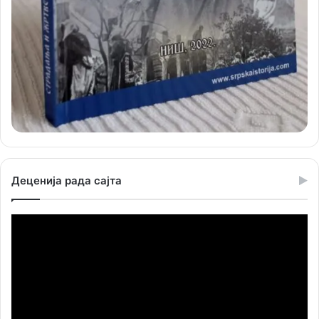
Деценија рада сајта
Прегледач
видео
записа