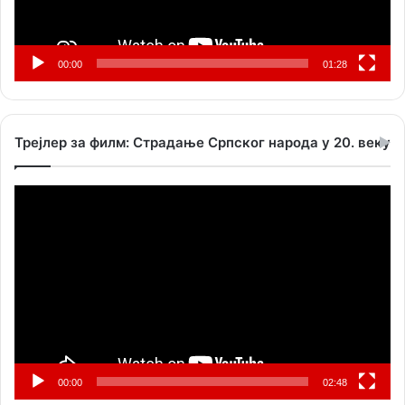
00:00
01:28
Трејлер за филм: Страдање Српског народа у 20. веку
Прегледач
видео
записа
00:00
02:48