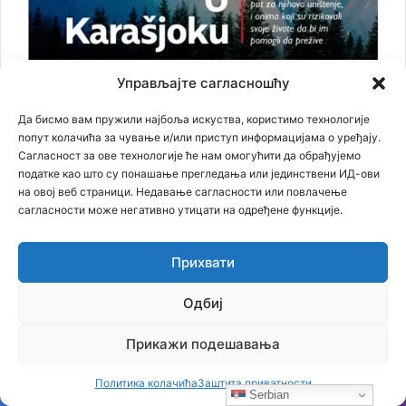
Управљајте сагласношћу
Да бисмо вам пружили најбоља искуства, користимо технологије
попут колачића за чување и/или приступ информацијама о уређају.
Сагласност за ове технологије ће нам омогућити да обрађујемо
податке као што су понашање прегледања или јединствени ИД-ови
Најновији чланци
на овој веб страници. Недавање сагласности или повлачење
сагласности може негативно утицати на одређене функције.
Бојанић: Србија се буди – али тек сада почиње најважнија
битка
Прихвати
06.08.2026
Бојанић: ОЛУЈА… Битка за истину води се и бројкама
Одбиј
04.08.2026
Бојанић: Србија мора да сними своју историју – ако је ми
Прикажи подешавања
не испричамо, испричаће је други
03.08.2026
Бојанић: Када се гради – некоме смета. Када се не гради –
Политика колачића
Заштита приватности
Serbian
сви се жале
01.08.2026