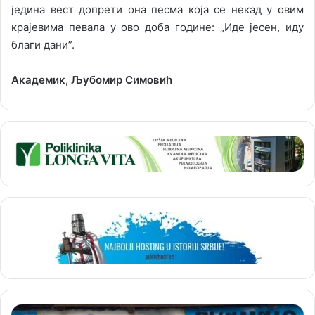
једина вест допрети она песма која се некад у овим
крајевима певала у ово доба године: „Иде јесен, иду
благи дани”.
Академик, Љубомир Симовић