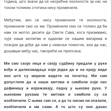
година, што значи да се несрећне околности за нас ни
током толиких стотина нису промениле.
Међутим, ако се нису промениле те околности,
променили смо се ми. Променили смо се толико да би
нам се могло десити да Свети Сава, кога призивамо,
чује наше молитве и одазове се нашим вапајима и
пожури да дође да нам у невољи помогне, али да нас,
дошавши међу нас, такорећи не препозна.
Ми смо своје лице и своју судбину предали у руке
вођа и далековидаца који једва да и на крају виде
оно што су морали видети на почетку. Ми смо
допустили да и наши митови и симболи који нас
дефинишу и изражавају, падну у њихове руке. У
њиховим рукама ти митови и симболи су се
изобличили. С њима смо се, а да то нисмо ни опазили,
изобличили и ми сами. А то што су они данас