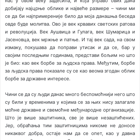
нас у овом веку задесила, и која управо ових дана
добијају најцрње облике и највеће размере – чини ми
се да би најпримереније било да моја данашња беседа
овде буде молитва. Ово је век крвавих светских ратова
и револуција. Век Аушвица и Гулага, век Шумарица и
Јасеновца, век мржње и патње. И тај век сада, на свом
измаку, покушава да поправи утисак и да се, бар у
својим последњим годинама, представи бољим но што
је био: као век борбе за људска права. Међутим, борбе
за људска права показале су се као веома згодан облик
борбе за државне интересе.
Чини се да су људи данас много беспомоћнији него што
су били у временима у којима се за њих нису залагале
моћне државне и свемоћне међународне организације.
Што је више заштитника, све је више незаштићених.
Јер, обраћања тим заштитницима никоме не доносе
никаквог добра, остаје нам да се опет, као у давна