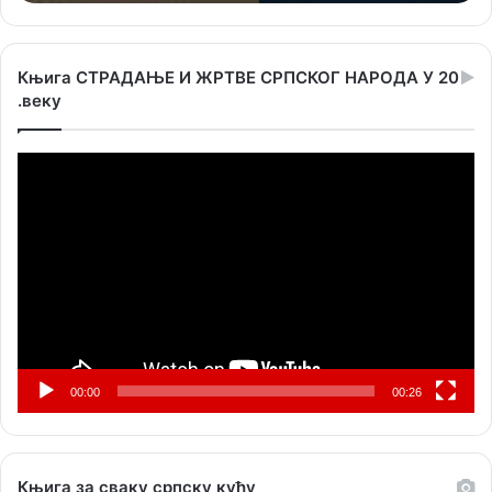
Књига СТРАДАЊЕ И ЖРТВЕ СРПСКОГ НАРОДА У 20
.веку
Прегледач
видео
записа
00:00
00:26
Књига за сваку српску кућу