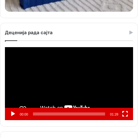
Деценија рада сајта
Прегледач
видео
записа
00:00
01:28