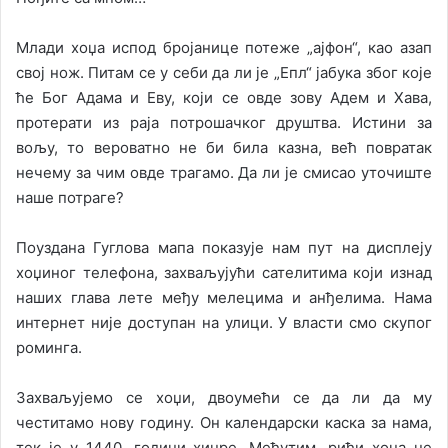
Млади хоџа испод бројанице потеже „ајфон“, као азап
свој нож. Питам се у себи да ли је „Епл“ јабука због које
ће Бог Адама и Еву, који се овде зову Адем и Хава,
протерати из раја потрошачког друштва. Истини за
вољу, то вероватно не би била казна, већ повратак
нечему за чим овде трагамо. Да ли је смисао уточиште
наше потраге?
Поуздана Гуглова мапа показује нам пут на дисплеју
хоџиног телефона, захваљујући сателитима који изнад
наших глава лете међу мелецима и анђелима. Нама
интернет није доступан на улици. У власти смо скупог
роминга.
Захваљујемо се хоџи, двоумећи се да ли да му
честитамо нову годину. Он календарски каска за нама,
тек је у 1440. години хиџре. Међутим, риђи хоџа не