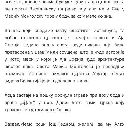
почетак, доводе овамо буљуке туриста из целог света
да посете Васељенску патријаршију, али не и Свету
Марију Монголску горе у брду, за коју мало ко зна.
За нас који следимо мапу властитог Истанбула, та
добро скривена црквица је значајна колико и Аја
Софија. Једино она у овом граду никада није била
претворена у џамију или срушена, што је чудо историје
у истој мери у којој је Аја Софија чудо архитектуре
шестог века. Света Марија Монголска је последњи
пламичак Источног римског царства. Унутар њених
зидова Византија је још дословно жива.
Хоџа застаје на ћошку оронуле зграде при врху брда и
враћа „ајфон“ у џеп. Даље ћете сами, црква коју
тражите је ту, одмах иза ћошка.
Захваљујемо хоџи још једном, желећи да му Алах