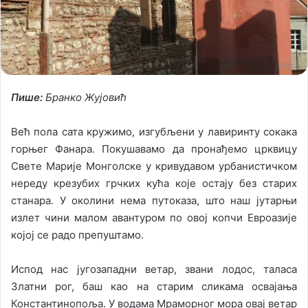
l
Пише:
Бранко Жујовић
Већ пола сата кружимо, изгубљени у лавиринту сокака
горњег Фанара. Покушавамо да пронађемо црквицу
Свете Марије Монголске у кривудавом урбанистичком
нереду крезубих грчких кућа које остају без старих
станара. У околини нема путоказа, што наш јутарњи
излет чини малом авантуром по овој копчи Евроазије
којој се радо препуштамо.
Испод нас југозападни ветар, звани лодос, таласа
Златни рог, баш као на старим сликама освајања
Константинопоља. У водама Мраморног мора овај ветар