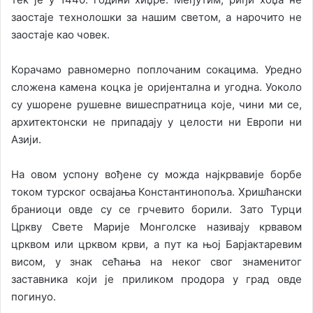
заостаје технолошки за нашим светом, а нарочито не
заостаје као човек.
Корачамо равномерно поплочаним сокацима. Уредно
сложена камена коцка је оријентална и угодна. Уоколо
су ушорене рушевне вишеспратница које, чини ми се,
архитектонски не припадају у целости ни Европи ни
Азији.
На овом успону вођене су можда најкрвавије борбе
током турског освајања Константинопоља. Хришћански
браниоци овде су се грчевито борили. Зато Турци
Цркву Свете Марије Монголске називају крвавом
црквом или црквом крви, а пут ка њој Барјактаревим
висом, у знак сећања на неког свог знаменитог
заставника који је приликом продора у град овде
погинуо.