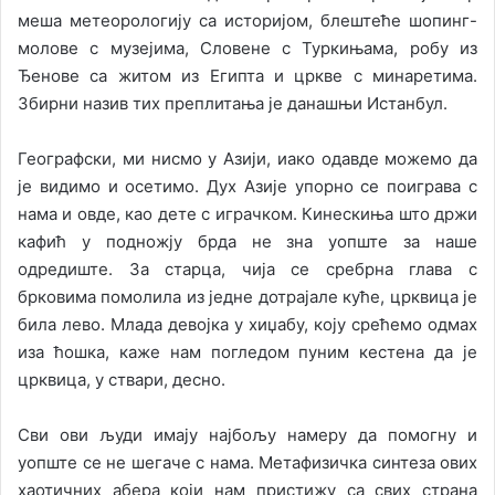
меша метеорологију са историјом, блештеће шопинг-
молове с музејима, Словене с Туркињама, робу из
Ђенове са житом из Египта и цркве с минаретима.
Збирни назив тих преплитања је данашњи Истанбул.
Географски, ми нисмо у Азији, иако одавде можемо да
је видимо и осетимо. Дух Азије упорно се поиграва с
нама и овде, као дете с играчком. Кинескиња што држи
кафић у подножју брда не зна уопште за наше
одредиште. За старца, чија се сребрна глава с
брковима помолила из једне дотрајале куће, црквица је
била лево. Млада девојка у хиџабу, коју срећемо одмах
иза ћошка, каже нам погледом пуним кестена да је
црквица, у ствари, десно.
Сви ови људи имају најбољу намеру да помогну и
уопште се не шегаче с нама. Метафизичка синтеза ових
хаотичних абера који нам пристижу са свих страна