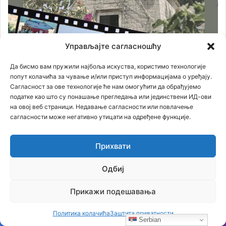
Управљајте сагласношћу
Да бисмо вам пружили најбоља искуства, користимо технологије
попут колачића за чување и/или приступ информацијама о уређају.
Сагласност за ове технологије ће нам омогућити да обрађујемо
податке као што су понашање прегледања или јединствени ИД-ови
на овој веб страници. Недавање сагласности или повлачење
сагласности може негативно утицати на одређене функције.
Прихвати
Одбиј
Прикажи подешавања
Политика колачића
Заштита приватности
Serbian