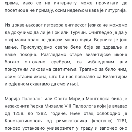
храма, иако се на интернету може прочитати да
посетиоце не примају, осим недељом када је литургија.
Из црквењаковог изговора енглеског језика не можемо
да докучимо да ли је Грк или Турчин. Очигледно је да у
овај мали храм не долази много људи. Верника је још
мање. Прислужујемо свеће беле боје за здравље и
наше покојне. Разгледамо старе византијске иконе
богато опточене сребром, са избледелим али
присутним ликовима светитеља. Трагамо за било чим,
осим старих икона, што би нас повезало са Византијом
и одједном схватамо да смо у њој.
Марија Палеолог или Света Марија Монголска била је
незаконита ћерка Михаила VIII Палеолога који је владао
од 1258. до 1282. године. Њен отац ослободио је
Константинопољ од римокатолика (крсташа) 1261,
поново установио универзитет у граду и започео оно