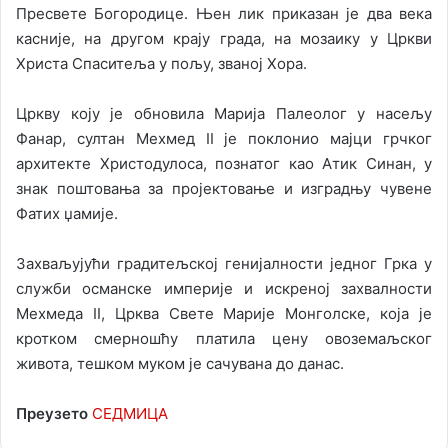
Пресвете Богородице. Њен лик приказан је два века
касније, на другом крају града, на мозаику у Цркви
Христа Спаситеља у пољу, званој Хора.
Цркву коју је обновила Марија Палеолог у насељу
Фанар, султан Мехмед II је поклонио мајци грчког
архитекте Христодулоса, познатог као Атик Синан, у
знак поштовања за пројектовање и изградњу чувене
Фатих џамије.
Захваљујући градитељској генијалности једног Грка у
служби османске империје и искреној захвалности
Мехмеда II, Црква Свете Марије Монголске, која је
кротком смерношћу платила цену овоземаљског
живота, тешком муком је сачувана до данас.
Преузето
СЕДМИЦА