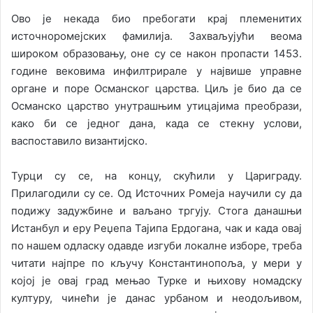
Ово је некада био пребогати крај племенитих
источноромејских фамилија. Захваљујући веома
широком образовању, оне су се након пропасти 1453.
године вековима инфилтрирале у највише управне
органе и поре Османског царства. Циљ је био да се
Османско царство унутрашњим утицајима преобрази,
како би се једног дана, када се стекну услови,
васпоставило византијско.
Турци су се, на концу, скућили у Цариграду.
Прилагодили су се. Од Источних Ромеја научили су да
подижу задужбине и ваљано тргују. Стога данашњи
Истанбул и еру Реџепа Тајипа Ердогана, чак и када овај
по нашем одласку одавде изгуби локалне изборе, треба
читати најпре по кључу Константинопоља, у мери у
којој је овај град мењао Турке и њихову номадску
културу, чинећи је данас урбаном и неодољивом,