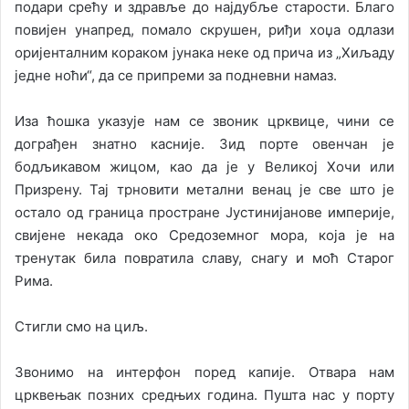
подари срећу и здравље до најдубље старости. Благо
повијен унапред, помало скрушен, риђи хоџа одлази
оријенталним кораком јунака неке од прича из „Хиљаду
једне ноћи“, да се припреми за подневни намаз.
Иза ћошка указује нам се звоник црквице, чини се
дограђен знатно касније. Зид порте овенчан је
бодљикавом жицом, као да је у Великој Хочи или
Призрену. Тај трновити метални венац је све што је
остало од граница простране Јустинијанове империје,
свијене некада око Средоземног мора, која је на
тренутак била повратила славу, снагу и моћ Старог
Рима.
Стигли смо на циљ.
Звонимо на интерфон поред капије. Отвара нам
црквењак позних средњих година. Пушта нас у порту