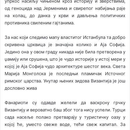
упркос насиљу чињеном кроз историју и зверствима,
од геноцида над Јерменима и свирепог набијања раје
на колац, до данка у крви и дављења политичких
противника свиленим гајтанима.
За нас који следимо мапу властитог Истанбула та добро
скривена црквица је значајна колико и Аја Софија.
Једино она у овом граду никада није била претворена у
џамију или срушена, што је чудо историје у истој мери у
којој је Аја Софија чудо архитектуре шестог века. Света
Марија Монголска је последњи пламичак Источног
римског царства. Унутар њених зидова Византија је још
дословно жива
Фанариоти су одавде желели да васкрсну грчку
Византију и вероватно баш због тога нису успели. Турци
сада насеље полако претварају у туристичку оазу у
којој ће, уместо свеже воде, тећи свеж капитал. За