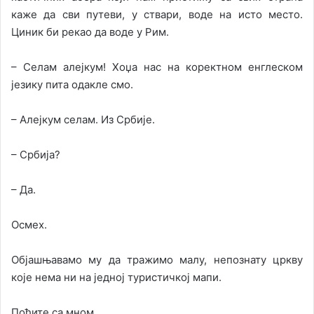
каже да сви путеви, у ствари, воде на исто место.
Циник би рекао да воде у Рим.
– Селам алејкум! Хоџа нас на коректном енглеском
језику пита одакле смо.
– Алејкум селам. Из Србије.
– Србија?
– Да.
Осмех.
Објашњавамо му да тражимо малу, непознату цркву
које нема ни на једној туристичкој мапи.
Пођите са мном…