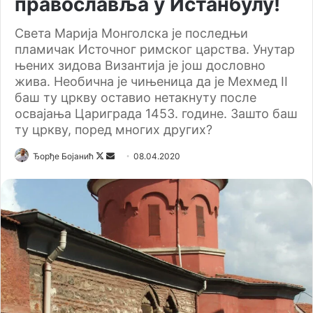
православља у Истанбулу!
Света Марија Монголска је последњи
пламичак Источног римског царства. Унутар
њених зидова Византија је још дословно
жива. Необична је чињеница да је Мехмед II
баш ту цркву оставио нетакнуту после
освајања Цариграда 1453. године. Зашто баш
ту цркву, поред многих других?
Ђорђе Бојанић
F
S
08.04.2020
o
e
l
n
l
d
o
a
w
n
o
e
n
m
X
a
i