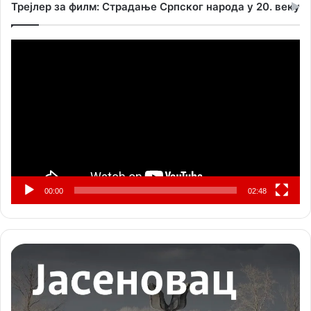
Трејлер за филм: Страдање Српског народа у 20. веку
Прегледач
видео
записа
00:00
02:48