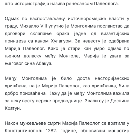
што историографија назива ренесансом Палеолога.
Одмах по васпостављању источноромејске власти у
граду, Михаило VIII упутио је Монголима посланство да
договори склапање брака једне од византијских
принцеза са каном Хулагуом. За невесту је одабрана
Марија Палеолог. Како је стари кан умро одмах по
њеном доласку међу Монголе, Марија је удата за
његовог сина Абакуа.
Међу Монголима је било доста несторијанских
хришћана, па је Марија Палеолог, као хришћанка, била
добро прихваћена. Кажу да је међу Монголима важила
за неку врсту верске предводнице. Звали су је Деспина
Кхатун.
Након мужевљеве смрти Марија Палеолог се вратила у
Константинопољ 1282. године, обновивши манастир