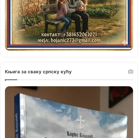
Књига за сваку српску кућу