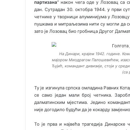
партизана
“ након чега оде у Лозовац са 
дан. Сутрадан 30. октобра 1944. у први сут
четнике у творници алуминијума у Лозовцу 
пушкама и митраљезима нити су могли да се
зато је Лозовац био гробница Другог Далма
На Динари, крајем 1942. године. Ко
мајором Миодрагом Палошевићем, изас
Ђујић, командант дивизије, стоји у сред
(са 
Ту је изгинула српска омладина Равних Кот
се само један мали број четника. Зароб
далматинским мјестима. Једино командан
није догодило будући да је кокарду замјен
То је прва и највећа трагедија Динарске 