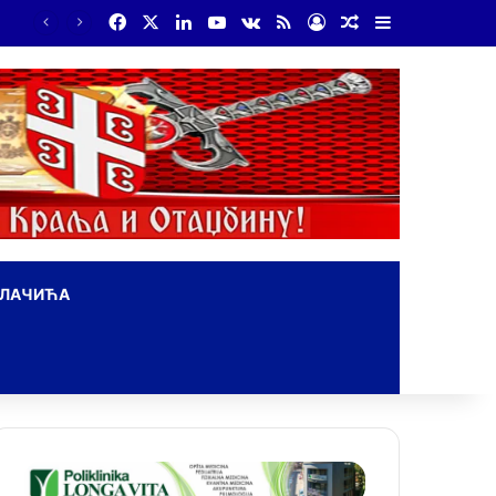
Facebook
X
LinkedIn
YouTube
vk.com
RSS
Log In
Random Article
Sidebar
ОЛАЧИЋА