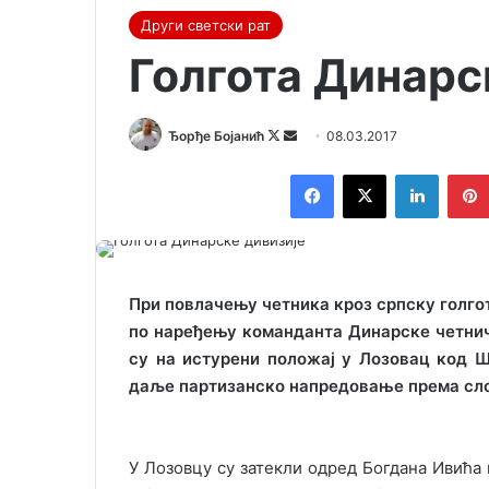
Други светски рат
Голгота Динарс
Ђорђе Бојанић
F
S
08.03.2017
o
e
Facebook
X
LinkedIn
l
n
l
d
o
a
w
n
o
e
При повлачењу четника кроз српску голго
n
m
по наређењу команданта Динарске четнич
X
a
су на истурени положај у Лозовац код Ш
i
даље партизанско напредовање према слоб
l
У Лозовцу су затекли одред Богдана Ивића 