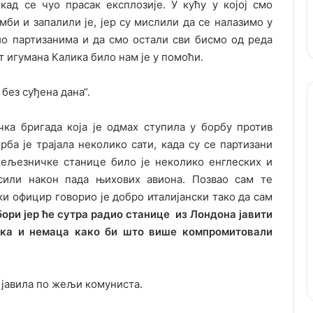
ад се чуо прасак експлозије. У кућу у којој смо
би и запалили је, јер су мислили да се налазимо у
вио партизанима и да смо остали сви бисмо од реда
 игумана Калика било нам је у помоћи.
без суђена дана“.
чка бригада која је одмах ступила у борбу против
рба је трајала неколико сати, када су се партизани
жељезничке станице било је неколико енглеских и
сили након пада њихових авиона. Позвао сам те
ки официр говорио је добро италијански тако да сам
бори јер ће сутра радио станице из Лондона јавити
ика и немаца како би што више компромитовали
 јавила по жељи комуниста.