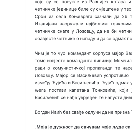
које су се повукле из Равнијех котара 
четничке јединице биле су смјештене у твор
Срби из села Коњеврата сазнали да 26 те
Италијани наоружали најбољим тенковим
четничке снаге у Лозовцу, да не би четн
обавјесте четнике о нападу и да се одмах по
Чим је то чуо, командант корпуса мајор В
томе извјесте команданта дивизије Момчила 
ради о комунистичкој пропаганди те нар
Лозовцу. Мајор се Васиљевић успротивио 
између Ђујића и Васиљевића. Ђујић одмах 
њега постави капетана Тонковића, који 
Васиљевић се нађе уврјеђен те напусти див
Богдан Ивић без свађе одлучи да не призна
„
Моја је дужност да сачувам моје људе са