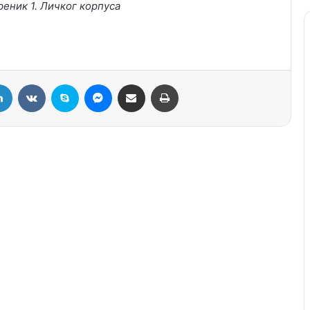
еник 1. Личког корпуса
LinkedIn
VKontakte
Skype
Messenger
Подели путем мејла
Штампај