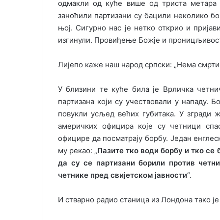
одмакли од куће више од триста метара к
заноћили партизани су бацили неколико бом
њој. Сигурно нас је нетко открио и прија
изгинули. Провиђење Божје и проницљивост
Лијепо каже наш народ српски: „Нема смрти 
У близини те куће била је Врличка четни
партизана који су учествовали у нападу. Бо
повукли усљед већих губитака. У згради 
америчких официра које су четници спа
официре да посматрају борбу. Један енглес
му рекао: „
Пазите тко води борбу и тко се 
да су се партизани борили против четн
четнике пред свијетском јавности
“.
И стварно радио станица из Лондона тако је