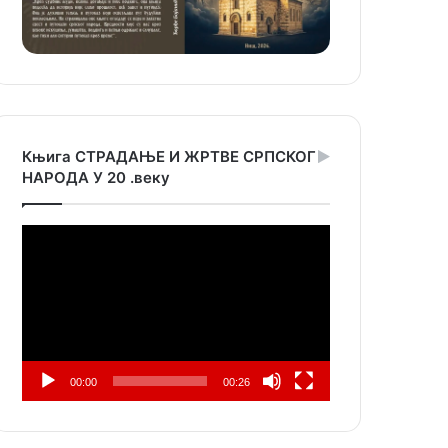
Књига СТРАДАЊЕ И ЖРТВЕ СРПСКОГ
НАРОДА У 20 .веку
Прегледач
видео
записа
00:00
00:26