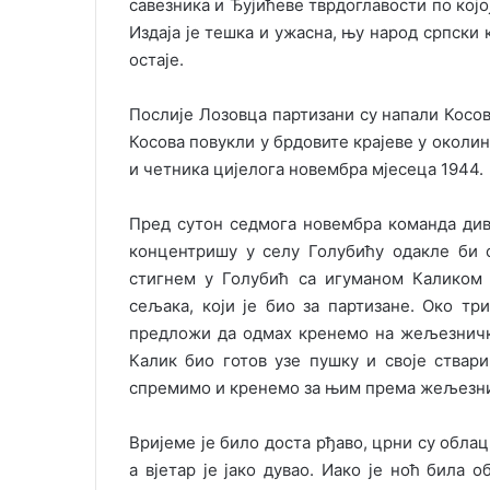
савезника и Ђујићеве тврдоглавости по којо
Издаја је тешка и ужасна, њу народ српски
остаје.
Послије Лозовца партизани су напали Косов
Косова повукли у брдовите крајеве у околин
и четника цијелога новембра мјесеца 1944.
Пред сутон седмога новембра команда див
концентришу у селу Голубићу одакле би 
стигнем у Голубић са игуманом Каликом 
сељака, који је био за партизане. Око тр
предложи да одмах кренемо на жељезничку
Калик био готов узе пушку и своје ствари
спремимо и кренемо за њим према жељезни
Вријеме је било доста рђаво, црни су облац
а вјетар је јако дувао. Иако је ноћ била 