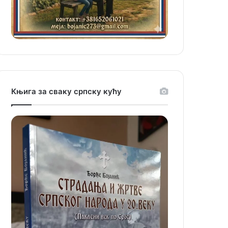
Књига за сваку српску кућу