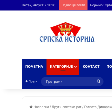
Петак, август 7 2026
Најновије вести
Бојанић: Срб
ПОЧЕТНА
КАТЕГОРИЈЕ
КОНТАКТ
ПО
Прет
Прати
Насловна
/
Други светски рат
/
Голгота Динарск