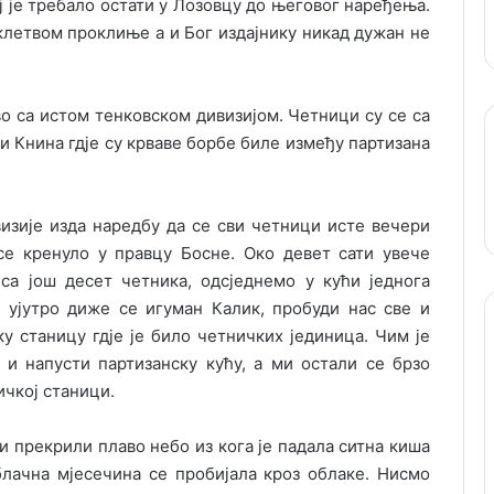
ј је требало остати у Лозовцу до његовог наређења.
 клетвом проклиње а и Бог издајнику никад дужан не
о са истом тенковском дивизијом. Четници су се са
и Книна гдје су крваве борбе биле између партизана
изије изда наредбу да се сви четници исте вечери
се кренуло у правцу Босне. Око девет сати увече
са још десет четника, одсједнемо у кући једнога
и ујутро диже се игуман Калик, пробуди нас све и
 станицу гдје је било четничких јединица. Чим је
 и напусти партизанску кућу, а ми остали се брзо
чкој станици.
и прекрили плаво небо из кога је падала ситна киша
облачна мјесечина се пробијала кроз облаке. Нисмо