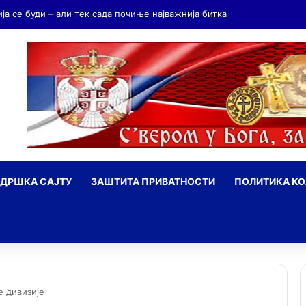
ија се буди – али тек сада почиње најважнија битка
ДРШКА САЈТУ
ЗАШТИТА ПРИВАТНОСТИ
ПОЛИТИКА К
ражи
е дивизије