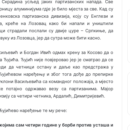
и Скрадина усљед јаких партизанских напада. Све
ницу алуминијума гдје је било мјеста за све. Кад су
нковска партизанска дивизија, коју су Енглези и
а, креће на Лозовац како би напали и уништили
ици страдали послали су двије цуре – Српкиње, да
вуку из Лозовца, јер да сутра може бити касно.
асиљевић и Богдан Ивић одмах крену за Косово да о
Ђујића. Ђујић није повјеровао јер је сматрао да се
еди да четници остану и даље као предстража у
Ђујићевом наређењу и због тога дође до препирке
уклони Васиљевића са командног положаја, а мјесто
је потајно одржавао везу са партизанима. Мајор
изију са четири четника, Ардалић, Димитријевић.
 Ђујићево наређење те му рече:
 којима сам четири године у борби против усташа и