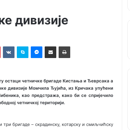
ке дивизије
Pinterest
VKontakte
Skype
Messenger
Подели путем мејла
Штампај
ту остаци четничке бригаде Кистања и Ђеврсака а
ке дивизије Момчила Ђујића, из Кричака упућени
ибеника, као предстража, како би се спријечило
одној четничкој територији.
и три бригаде – скрадинску, котарску и смиљчићску