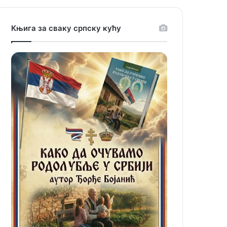
Књига за сваку српску кућу