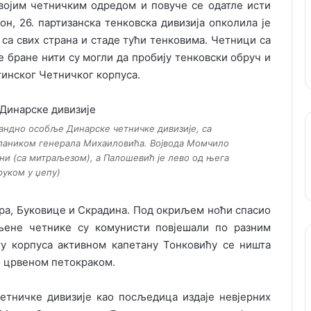
својим четничким одредом и повуче се одатле исти
он, 26. партизанска тенковска дивизија опколила је
са свих страна и стаде тући тенковима. Четници са
 бране нити су могли да пробију тенковски обруч и
тинског Четничког корпуса.
мандно особље Динарске четничке дивизије, са
лаником генерала Михаиловића. Војвода Момчило
ини (са митраљезом), а Палошевић је лево од њега
руком у џепу)
ара, Буковице и Скрадина. Под окриљем ноћи спасио
љене четнике су комунисти повјешали по разним
ту корпуса активном капетану Тонковићу се ништа
ио црвеном петокраком.
четничке дивизије као посљедица издаје невјерних