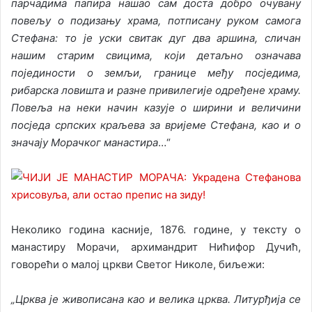
парчадима папира нашао сам доста добро очувану
повељу о подизању храма, потписану руком самога
Стефана: то је уски свитак дуг два аршина, сличан
нашим старим свицима, који детаљно означава
појединости о земљи, границе међу посједима,
рибарска ловишта и разне привилегије одређене храму.
Повеља на неки начин казује о ширини и величини
посједа српских краљева за вријеме Стефана, као и о
значају Морачког манастира
…“
Неколико година касније, 1876. године, у тексту о
манастиру Морачи, архимандрит Нићифор Дучић,
говорећи о малој цркви Светог Николе, биљежи:
„Црква је живописана као и велика црква. Литурђија се