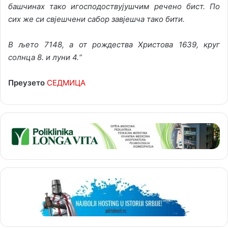
башчинах тако игосподоствујушчим речено бист. По
сих же си свјешчени сабор завјешча тако бити.
В љето 7148, а от рождества Христова 1639, круг
солнца 8. и луни 4.“
Преузето
СЕДМИЦА