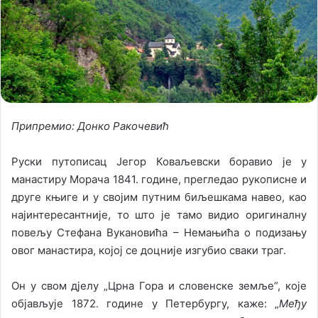
o
a
w
n
o
e
n
m
X
a
i
l
Припремио: Донко Ракочевић
Руски путописац Јегор Коваљевски боравио је у
манастиру Морача 1841. године, прегледао рукописне и
друге књиге и у својим путним биљешкама навео, као
најинтересантније, то што је тамо видио оригиналну
повељу Стефана Вукановића – Немањића о подизању
овог манастира, којој се доцније изгубио сваки траг.
Он у свом дјелу „Црна Гора и словенске земље“, које
објављује 1872. године у Петербургу, каже: „
Међу