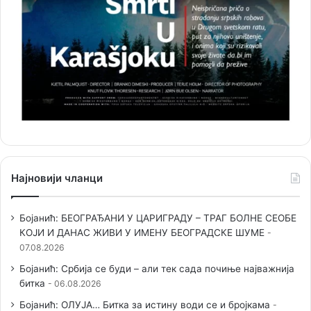
Најновији чланци
Бојанић: БЕОГРАЂАНИ У ЦАРИГРАДУ – ТРАГ БОЛНЕ СЕОБЕ
КОЈИ И ДАНАС ЖИВИ У ИМЕНУ БЕОГРАДСКЕ ШУМЕ
07.08.2026
Бојанић: Србија се буди – али тек сада почиње најважнија
битка
06.08.2026
Бојанић: ОЛУЈА… Битка за истину води се и бројкама