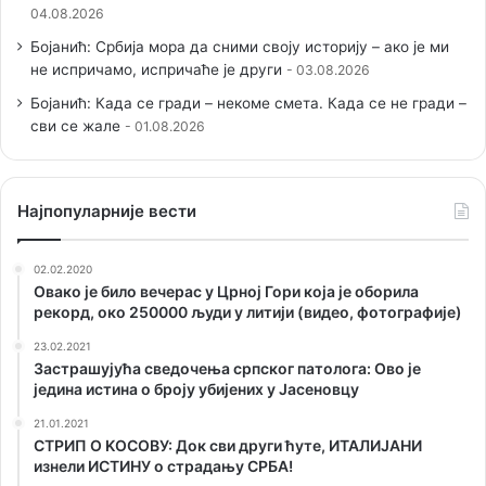
04.08.2026
Бојанић: Србија мора да сними своју историју – ако је ми
не испричамо, испричаће је други
03.08.2026
Бојанић: Када се гради – некоме смета. Када се не гради –
сви се жале
01.08.2026
Наjпопуларније вести
02.02.2020
Овако је било вечерас у Црној Гори која је оборила
рекорд, око 250000 људи у литији (видео, фотографије)
23.02.2021
Застрашујућа сведочења српског патолога: Ово је
једина истина о броју убијених у Јасеновцу
21.01.2021
СТРИП О KОСОВУ: Док сви други ћуте, ИТАЛИЈАНИ
изнели ИСТИНУ о страдању СРБА!