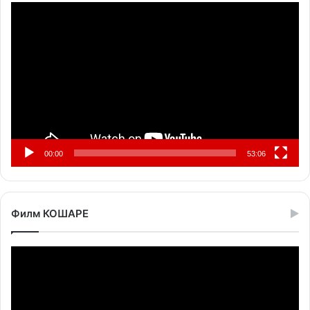
Прегледач
видео
записа
00:00
53:06
Филм КОШАРЕ
Прегледач
видео
записа