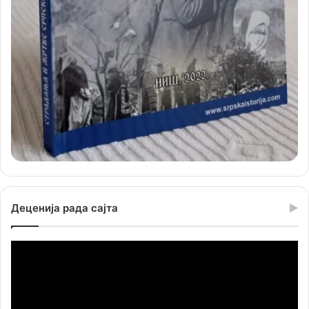
Деценија рада сајта
Прегледач
видео
записа