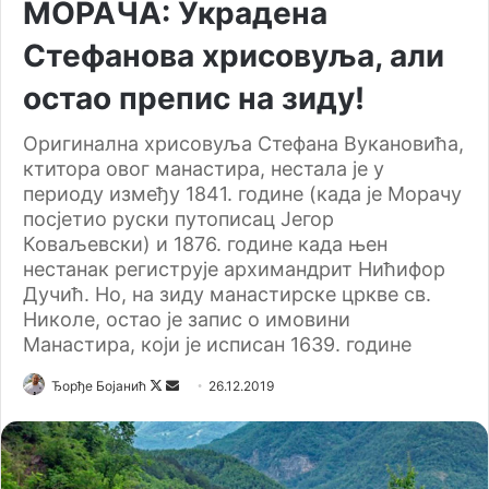
МОРАЧА: Украдена
Стефанова хрисовуља, али
остао препис на зиду!
Оригинална хрисовуља Стефана Вукановића,
ктитора овог манастира, нестала је у
периоду између 1841. године (када је Морачу
посјетио руски путописац Јегор
Коваљевски) и 1876. године када њен
нестанак региструје архимандрит Нићифор
Дучић. Но, на зиду манастирске цркве св.
Николе, остао је запис о имовини
Манастира, који је исписан 1639. године
Ђорђе Бојанић
F
S
26.12.2019
o
e
l
n
l
d