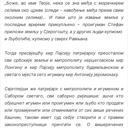
„Боже, во име Твоје, нека се зна међа с морачкијем
селима око цркве (следи – навођење међа према свим
околним селима)… И паки што је извање земље у
последње вријеме прикупљено – проигуман Стефан
приложи земљу у Сјерогошту, а у других људи куписмо
и Љуботиће, куписмо у свијех Равњана.
Тогда пресвјешћу кир Пајсију патријарху преосталом
све србскије земљи и митрополиту херцеговском кир
Лонгину и кир Пајсију митрополиту будимљанском и
светаго мјеста сего игуману кир Антонију јеромонаху.
Свјетлејши же патријарх с митрополити и игуменом и
Сабором светаго, сви саборно ријешише: ашче кто
објешчет игумен или проигумен или љубо кто продати
или промијенити или отминимити от сих више речених
башчин, такови имет суд себје створити и с правим
законопреступници причтати се. О вишеречених