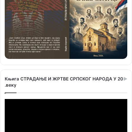
Књига СТРАДАЊЕ И ЖРТВЕ СРПСКОГ НАРОДА У 20
.веку
Прегледач
видео
записа