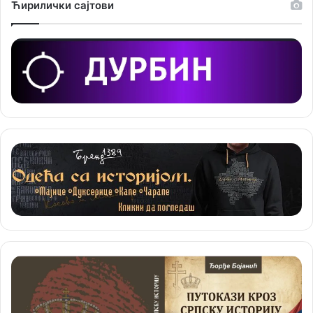
Ћирилички сајтови