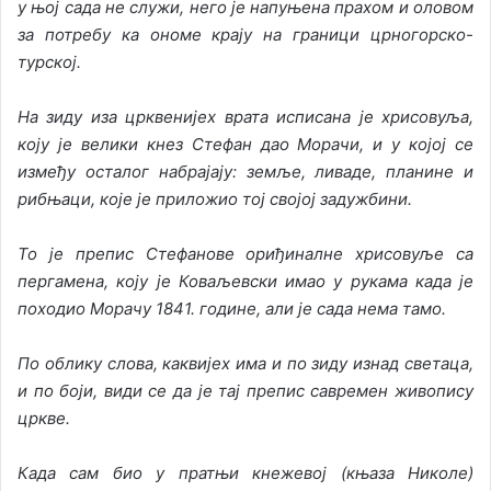
у њој сада не служи, него је напуњена прахом и оловом
за потребу ка ономе крају на граници црногорско-
турској.
На зиду иза црквенијех врата исписана је хрисовуља,
коју је велики кнез Стефан дао Морачи, и у којој се
између осталог набрајају: земље, ливаде, планине и
рибњаци, које је приложио тој својој задужбини.
То је препис Стефанове ориђиналне хрисовуље са
пергамена, коју је Коваљевски имао у рукама када је
походио Морачу 1841. године, али је сада нема тамо.
По облику слова, каквијех има и по зиду изнад светаца,
и по боји, види се да је тај препис савремен живопису
цркве.
Када сам био у пратњи кнежевој (књаза Николе)