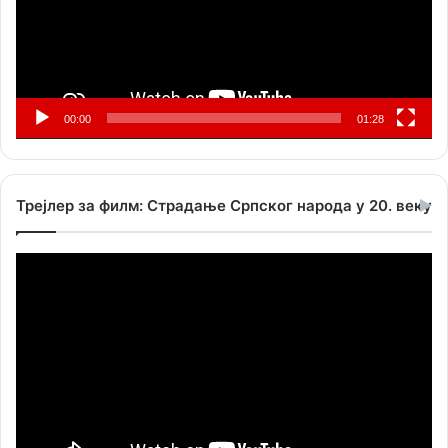
00:00
01:28
Трејлер за филм: Страдање Српског народа у 20. веку
Прегледач
видео
записа