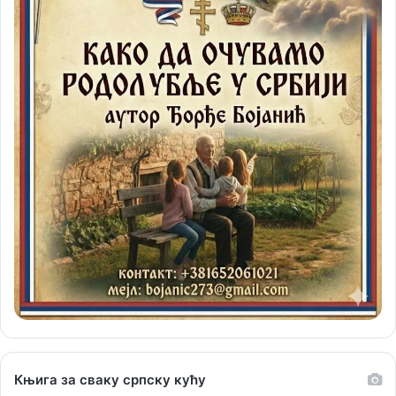
Књига за сваку српску кућу