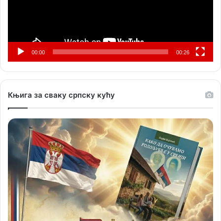
00:00
00:26
Књига за сваку српску кућу