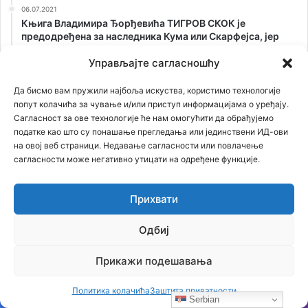
06.07.2021
Књига Владимира Ђорђевића ТИГРОВ СКОК је
предодређена за наследника Кума или Скарфејса, јер
свака држава има мафију, али ни једна мафија нема
државу, као ЈА! Аркан
Управљајте сагласношћу
26.02.2021
Да бисмо вам пружили најбоља искуства, користимо технологије
ОТKРИВАМО ТАЈНУ СТАРУ 75 ГОДИНА: Лешеве из
попут колачића за чување и/или приступ информацијама о уређају.
Јасеновца сахранили на Kалемегдану!
Сагласност за ове технологије ће нам омогућити да обрађујемо
податке као што су понашање прегледања или јединствени ИД-ови
на овој веб страници. Недавање сагласности или повлачење
сагласности може негативно утицати на одређене функције.
Прихвати
Одбиј
Прикажи подешавања
Политика колачића
Заштита приватности
Serbian