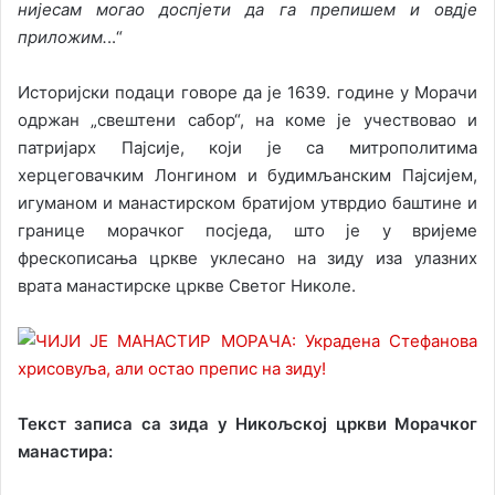
нијесам могао доспјети да га препишем и овдје
приложим.
..“
Историјски подаци говоре да је 1639. године у Морачи
одржан „свештени сабор“, на коме је учествовао и
патријарх Пајсије, који је са митрополитима
херцеговачким Лонгином и будимљанским Пајсијем,
игуманом и манастирском братијом утврдио баштине и
границе морачког посједа, што је у вријеме
фрескописања цркве уклесано на зиду иза улазних
врата манастирске цркве Светог Николе.
Текст записа са зида у Никољској цркви Морачког
манастира: