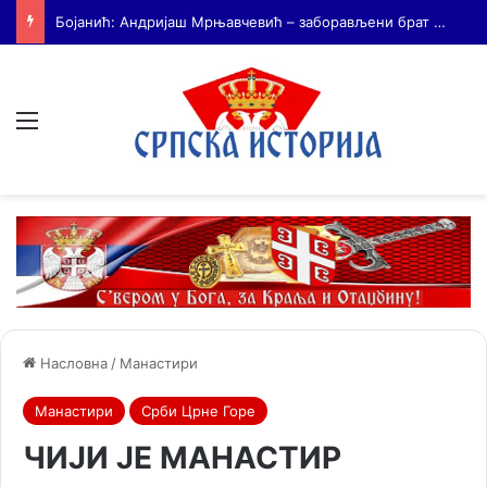
На Дражин дан у Лондону обележено 80. година од мучког убиства генерала Драгољуба Драже Михаиловића
Мени
Насловна
/
Манастири
Манастири
Срби Црне Горе
ЧИЈИ ЈЕ МАНАСТИР