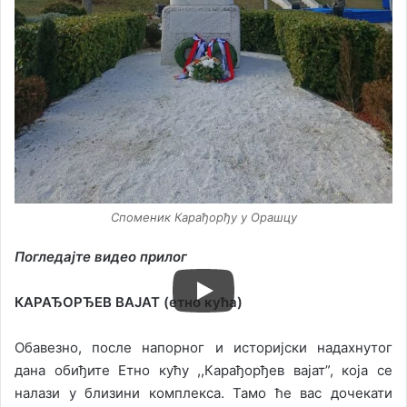
Споменик Карађорђу у Орашцу
Погледајте видео прилог
КАРАЂОРЂЕВ ВАЈАТ (етно кућа)
Обавезно, после напорног и историјски надахнутог
дана обиђите Етно кућу ,,Карађорђев вајат”, која се
налази у близини комплекса. Тамо ће вас дочекати