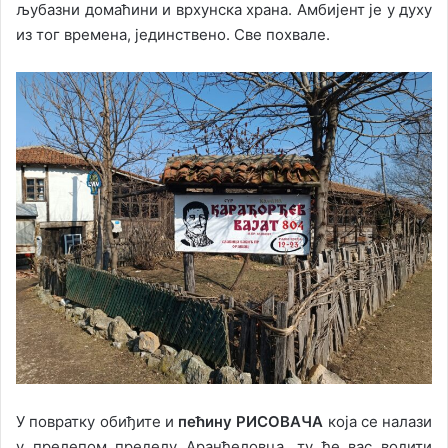
љубазни домаћини и врхунска храна. Амбијент је у духу
из тог времена, јединствено. Све похвале.
У повратку обиђите и
пећину РИСОВАЧА
која се налази
у прелепом пределу Аранђеловца, ту ће вас водити