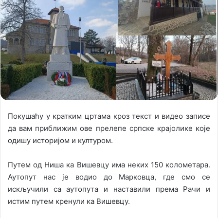
o
a
w
n
o
e
n
m
X
a
i
l
Покушаћу у кратким цртама кроз текст и видео записе
да вам приближим ове прелепе српске крајолике које
одишу историјом и културом.
Путем од Ниша ка Вишевцу има неких 150 колометара.
Аутопут нас је водио до Марковца, где смо се
искључили са аутопута и наставили према Рачи и
истим путем кренули ка Вишевцу.