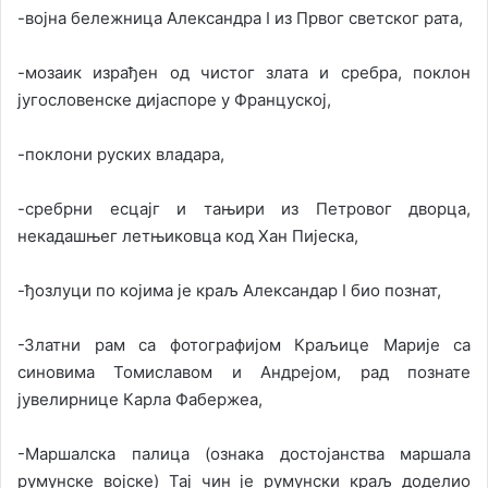
-војна бележница Александра I из Првог светског рата,
-мозаик израђен од чистог злата и сребра, поклон
југословенске дијаспоре у Француској,
-поклони руских владара,
-сребрни есцајг и тањири из Петровог дворца,
некадашњег летњиковца код Хан Пијеска,
-ђозлуци по којима је краљ Александар I био познат,
-Златни рам са фотографијом Краљице Марије са
синовима Томиславом и Андрејом, рад познате
јувелирнице Карла Фабержеа,
-Маршалска палица (ознака достојанства маршала
румунске војске) Тај чин је румунски краљ доделио