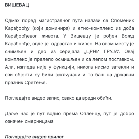
ВИШЕВАЦ
Одмах поред магистралног пута налази се Споменик
Карађорђу (који доминира) и етно-комплекс из доба
Карађорђевог живота. У Вишевцу је рођен Вожд
Карађорђе, овде је одрастао и живео. На овом месту је
снимљен и део из серијала ,,ЦРНИ ГРУЈА“. Овај
комплекс је прелепо осмишљен и са лепом поставком.
Али, изгледа није у функцији, никога нисмо затекли и
сви објекти су били закључани и то баш на државни
празник Сретење.
Погледајте видео запис, свако да вреди обићи.
Даље нас је пут водио према Опленцу, пут је добро
означен смерницама.
Погледајте видео прилог