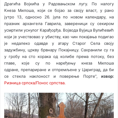
Драгића Војкића у Радовањском лугу. По налогу
Кнеза Милоша, који се бојао за своју власт, у рано
јутро 13, односно 26. јула по новом календару, на
празник архангела Гаврила, завереници су секиром
усмртили уснулог Карађорђа. Војвода Вујица Вулићевић
који је учествовао у убиству, као чин покајања подигао
је недалеко одавде у атару Старог Села своју
задужбину, цркву брвнару Покајницу. Сахранили су га
у гробу на сто корака од колибе према потоку, без
главе, које су по наређењу кнеза Милоша
одране, препариране и отпремљене у Цариград, да би
се стекла наклоност и поверење Порте”,
извор:
Ризница српска/Понос српства.