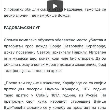
У повратку обишли смо и место Радовање, тамо где се
десио злочин, где нам убише Вожда.
РАДОВАЊСКИ ЛУГ
Спомен комплекс обухвата обележено место убиства и
првобитан гроб вожда Ђорђа Петровића Карађорђа,
цркву посвећену Светом архангелу Гаврилу. Изграђен
је и музејски део, конак, који није био отворен. Да би
обишли цркву и конак морате позвати свештеника, број
телефона је залепљен на цркви.
,,После три године изгнанства, Карађорђе се са својим
пратиоцем писаром Наумом Крнаром, 1817. године
тајно вратио у Србију 1817. године, из Русије. На
препоруку свог кума, народног старешине Вујице
Вулићевића склонио се у колибу од проштаца на трло