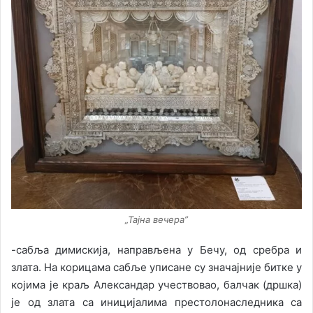
„Тајна вечера”
-сабља димискија, направљена у Бечу, од сребра и
злата. На корицама сабље уписане су значајније битке у
којима је краљ Александар учествовао, балчак (дршка)
је од злата са иницијалима престолонаследника са