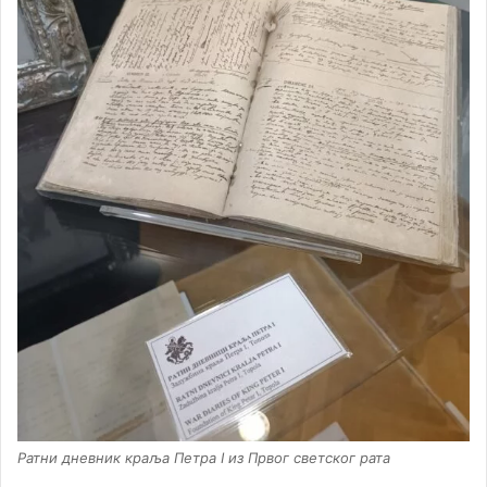
Ратни дневник краља Петра I из Првог светског рата