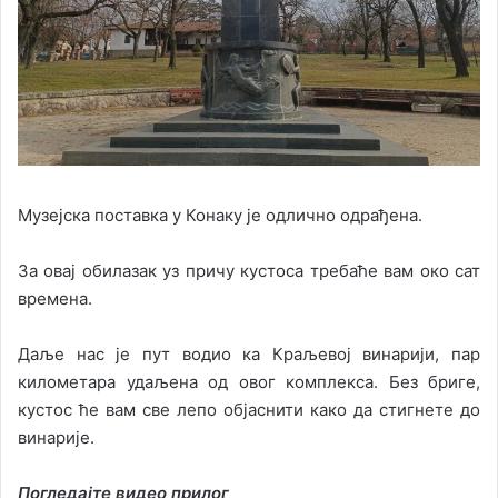
Музејска поставка у Конаку је одлично одрађена.
За овај обилазак уз причу кустоса требаће вам око сат
времена.
Даље нас је пут водио ка Краљевој винарији, пар
километара удаљена од овог комплекса. Без бриге,
кустос ће вам све лепо објаснити како да стигнете до
винарије.
Погледајте видео прилог