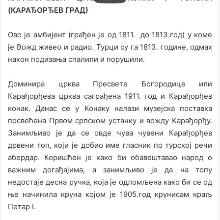
(КАРАЂОРЂЕВ ГРАД)
Ово је амбијент (грађен је од 1811. до 1813.год) у коме
је Вожд живео и радио. Турци су га 1813. године, одмах
након подизања спалили и порушили.
Доминира црква Пресвете Богородице или
Карађорђева црква саграђена 1911. год и Карађорђев
конак. Данас се у Конаку налази музејска поставка
посвећена Првом српском устанку и вожду Карађорђу.
Занимљиво је да се овде чува чувени Карађорђев
дрвени топ, који је добио име гласник по турској речи
абердар. Коришћен је како би обавештавао народ о
важним догађајима, а занимљиво је да на топу
недостаје десна ручка, која је одломљена како би се од
ње начинила круна којом је 1905.год крунисам краљ
Петар I.