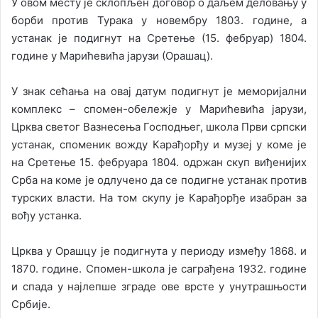
У овом месту је склопљен договор о даљем деловању у
борби против Турака у новембру 1803. године, а
устанак је подигнут на Сретење (15. фебруар) 1804.
године у Марићевића јарузи (Орашац).
У знак сећања на овај датум подигнут је меморијални
комплекс – спомен-обележје у Марићевића јарузи,
Црква светог Вазнесења Господњег, школа Први српски
устанак, споменик вожду Карађорђу и музеј у коме је
на Сретење 15. фебруара 1804. одржан скуп виђенијих
Срба на коме је одлучено да се подигне устанак против
турских власти. На том скупу је Карађорђе изабран за
вођу устанка.
Црква у Орашцу је подигнута у периоду између 1868. и
1870. године. Спомен-школа је саграђена 1932. године
и спада у најлепше зграде ове врсте у унутрашњости
Србије.