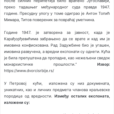
после силних перипетија било враћено Југославији,
преко тадашњег међународног суда правде 1947.
године. Пресудну улогу у томе одиграо је Антон Топић
Мимара, Титов повереник за повраћај уметнина.
Године 1947. је затворена за јавност, када је
Карађорђевићима забрањено да се врате и кад им је
имовина конфискована. Рад Задужбине био је угашен,
имовина развучена, а вредни експонати су однети. Кућа
је била препуштена да пропадне, као нежељени сведок
монархистичке прошлости.“
Извор:
https://www.dvorcisrbije.rs/
У Петровој кући, изложена су низ докумената,
уникатних, као и личних предмета чланова краљевске
породице од вредности.
Између осталих експоната,
изложени су: