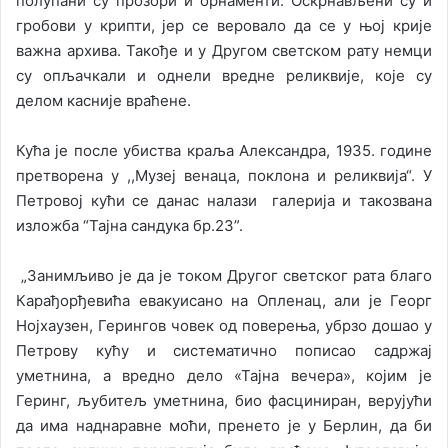
полупани су прозори и орнаменти. Оскрнављени су и
гробови у крипти, јер се веровало да се у њој крије
важна архива. Такође и у Другом светском рату немци
су опљачкали и однели вредне реликвије, које су
делом касније враћене.
Кућа је после убиства краља Александра, 1935. године
претворена у ,,Музеј венаца, поклона и реликвија“. У
Петровој кући се данас налази галерија и такозвана
изложба “Тајна сандука бр.23”.
„Занимљиво је да је током Другог светског рата благо
Карађорђевића евакуисано на Опленац, али је Георг
Нојхаузен, Герингов човек од поверења, убрзо дошао у
Петрову кућу и систематично пописао садржај
уметнина, а вредно дело «Тајна вечера», којим је
Геринг, љубитељ уметнина, био фасциниран, верујући
да има наднаравне моћи, пренето је у Берлин, да би