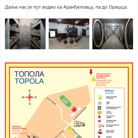
Даље нас је пут водио ка Аранђеловцу, па до Орашца.