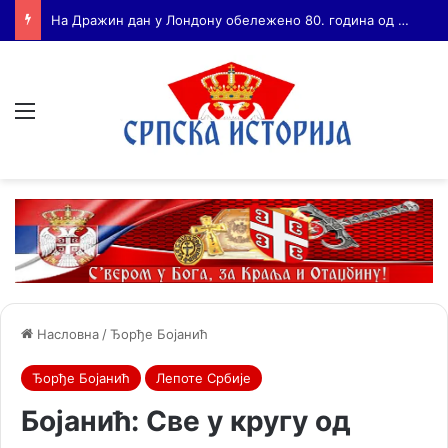
Бојанић: ВОЈА ТАНКОСИЋ – ЧОВЕК КОГА СУ СЕ ПЛАШИЛИ И ЖИВОГ И МРТВОГ, а нема ни споненик
Мени
Насловна
/
Ђорђе Бојанић
Ђорђе Бојанић
Лепоте Србије
Бојанић: Све у кругу од