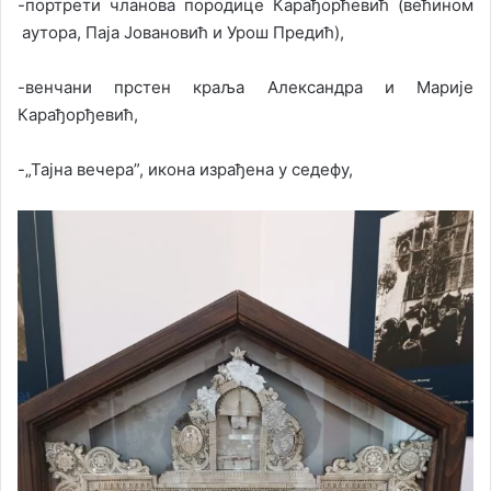
-портрети чланова породице Карађорћевић (већином
аутора, Паја Јовановић и Урош Предић),
-венчани прстен краља Александра и Марије
Карађорђевић,
-„Тајна вечера”, икона израђена у седефу,