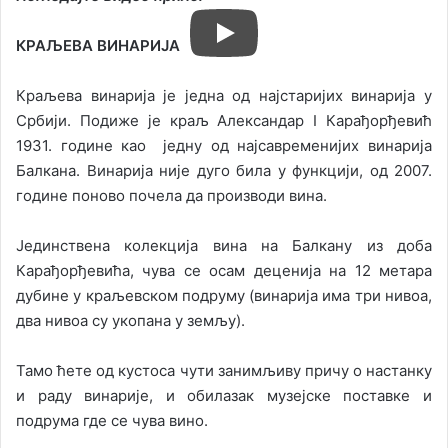
КРАЉЕВА ВИНАРИЈА
Краљева винарија је једна од најстаријих винарија у
Србији. Подиже је краљ Александар I Карађорђевић
1931. године као једну од најсавременијих винарија
Балкана. Винарија није дуго била у функцији, од 2007.
године поново почела да производи вина.
Јединствена колекција вина на Балкану из доба
Карађорђевића, чува се осам деценија на 12 метара
дубине у краљевском подруму (винарија има три нивоа,
два нивоа су укопана у земљу).
Тамо ћете од кустоса чути занимљиву причу о настанку
и раду винарије, и обилазак музејске поставке и
подрума где се чува вино.