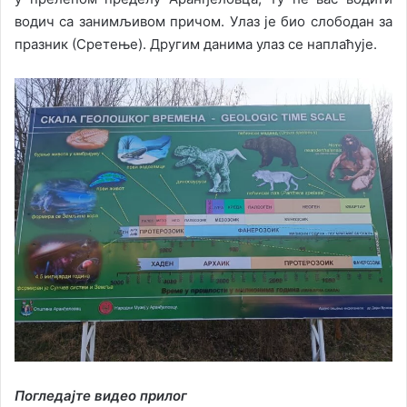
водич са занимљивом причом. Улаз је био слободан за
празник (Сретење). Другим данима улаз се наплаћује.
Погледајте видео прилог