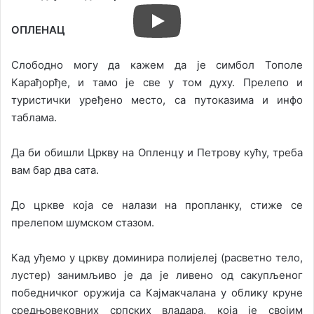
ОПЛЕНАЦ
Слободно могу да кажем да је симбол Тополе
Карађорђе, и тамо је све у том духу. Прелепо и
туристички уређено место, са путоказима и инфо
таблама.
Да би обишли Цркву на Опленцу и Петрову кућу, треба
вам бар два сата.
До цркве која се налази на пропланку, стиже се
прелепом шумском стазом.
Кад уђемо у цркву доминира полијелеј (расветно тело,
лустер) занимљиво је да је ливено од сакупљеног
победничког оружија са Кајмакчалана у облику круне
средњовековних српских владара, која је својим