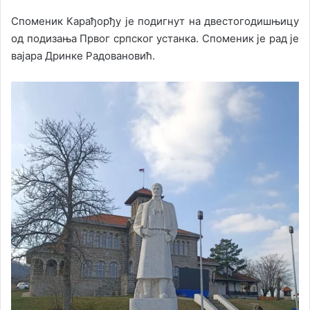
Споменик Карађорђу је подигнут на двестогодишњицу
од подизања Првог српског устанка. Споменик је рад је
вајара Дринке Радовановић.