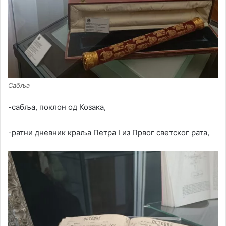
Сабља
-сабља, поклон од Козака,
-ратни дневник краља Петра I из Првог светског рата,