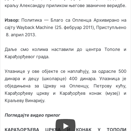
краљу Александру приликом његове званичне веридбе.
Извор:
Политика — Благо са Опленца Архивирано на
сајту Wayback Machine (25. фебруар 2011), Приступљено
8. април 2013.
Даље смо колима наставили до центра Тополе и
Карађорђевог града.
Улазнице у ове објекте се наплаћују, за одрасле 500
динара и децу (школарце) 400 динара. Улазница је
обједињена за Цркву на Опленцу, Петрову кућу,
Карађорђеву цркву и Карађорђев конак (музеј) и
Краљеву Винарију.
Погледајте видео прилог
КАРАЂОРЂЕВА ЦРКВА И КОНАК У ТОПОЛИ