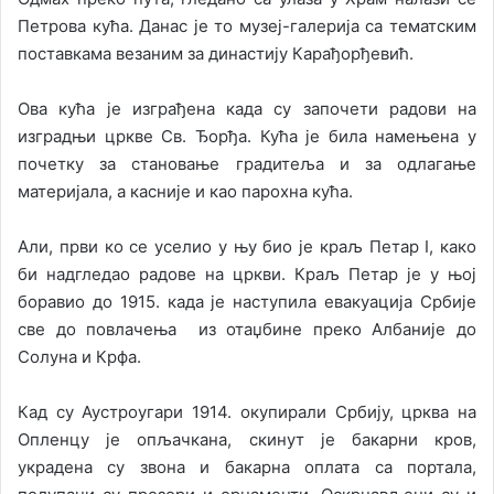
Петрова кућа. Данас је то музеј-галерија са тематским
поставкама везаним за династију Карађорђевић.
Ова кућа је изграђена када су започети радови на
изградњи цркве Св. Ђорђа. Кућа је била намењена у
почетку за становање градитеља и за одлагање
материјала, а касније и као парохна кућа.
Али, први ко се уселио у њу био је краљ Петар I, како
би надгледао радове на цркви. Краљ Петар је у њој
боравио до 1915. када је наступила евакуација Србије
све до повлачења из отаџбине преко Албаније до
Солуна и Крфа.
Кад су Аустроугари 1914. окупирали Србију, црква на
Опленцу је опљачкана, скинут је бакарни кров,
украдена су звона и бакарна оплата са портала,