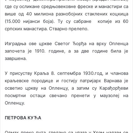
где су осликане средњовековне фреске и манастири са
више од 40 милиона разнобојних стаклених коцкица
(15.000 нијанси боја). Ту су сабране копије из 60
српских манастира. Стварно прелепо.
Изградња ове цркве Светог Ђорђа на врху Опленца
започета је 1910. године, а за две године била је
завршена.
У присуству Краља 8. септембра 1930.год, и чланова
краљевске породице и гостију патријарх Варнава је
осветио цркву на Опленцу, а затим су Карађорђеви
посмртни остаци свечано пренети у маузолеј на
Опленцу.
ПЕТРОВА КУЋА
Одмах преко пута, гледано са улаза у Храм налази се