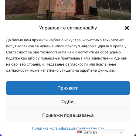
Управљајте сагласношћу
Да бисмо вам пружили најбоља искуства, користимо технологије
Црква
попут колачића за чување и/или приступ информацијама о уређају.
Сагласност за ове технологије ће нам омогућити да обрађујемо
податке као што су понашање прегледања или јединствени ИД-ови
на овој веб страници. Недавање сагласности или повлачење
сагласности може негативно утицати на одређене функције.
Прихвати
Одбиј
Прикажи подешавања
Политика колачића
Заштита приватности
Serbian