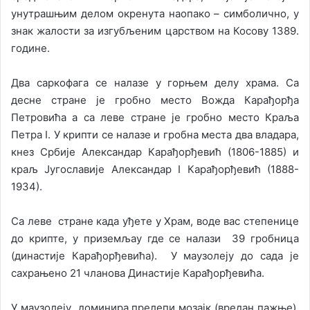
унутрашњим делом окренута наопако – симболично, у
знак жалости за изгубљеним царством на Косову 1389.
године.
Два саркофага се налазе у горњем делу храма. Са
десне стране је гробно место Вожда Карађорђа
Петровића а са леве стране је гробно место Краља
Петра I. У крипти се налазе и гробна места два владара,
кнез Србије Александар Карађорђевић (1806-1885) и
краљ Југославије Александар I Карађорђевић (1888-
1934).
Са леве стране када уђете у Храм, воде вас степенице
до крипте, у приземљау где се налази 39 гробница
(династије Карађорђевића). У маузолеју до сада је
сахрањено 21 чланова Династије Карађорђевића.
У маузолеју доминира прелепи мозајк (вредан пажње),