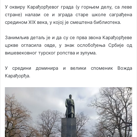
У оквиру Карађорђевог града (у горњем делу, са леве
стране) налази се и зграда старе школе саграђена
средином XIX века, у којој је смештена библиотека.
Занимљив детаљ је и да су се прва звона Карађорђеве
цркве огласила овде, у знак ослобођења Србије од
вишевековног турског ропства и зулума.
У средини доминира и велики споменик Вожда
Карађорђа.