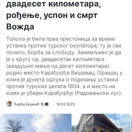
двадесет километара,
рођење, успон и смрт
Вожда
Топола је била прва престоница за време
устанка против турског окупатора, ту је све
почело, борба за слободу. Занимљиво је да
је у кругу од двадесетак километара
(ваздушно мање од десет километара)
родно место Карађорђа Вишевац, Орашац у
коме је донета одлука о подизању устанка
против турских џелата 1804. а и место на
коме је убијен Карађорђе (Радовањски луг).
Ђорђе Бојанић
F
S
16.02.2023
o
e
l
n
l
d