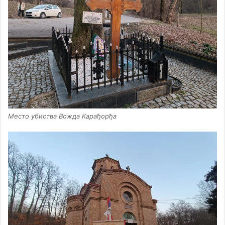
Место убиства Вожда Карађорђа