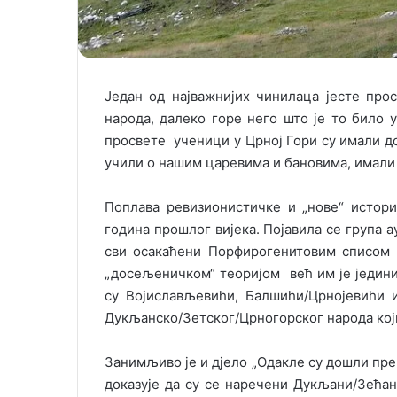
Један од најважнијих чинилаца јесте прос
народа, далеко горе него што је то било
просвете ученици у Црној Гори су имали до
учили о нашим царевима и бановима, имали
Поплава ревизионистичке и „нове“ истори
година прошлог вијека. Појавила се група а
сви осакаћени Порфирогенитовим списом 
„досељеничком“ теоријом већ им је једини
су Војислављевићи, Балшићи/Црнојевићи 
Дукљанско/Зетског/Црногорског народа који
Занимљиво је и дјело „Одакле су дошли пре
доказује да су се наречени Дукљани/Зећа