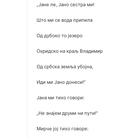
„Јане ле, Јано сестра ми!
Што ми се вода припила
Од дубоко то језеро
Охридско на краљ Владимир
Од србска земља убојна,
Иди ми Јано донеси!“
Јана ми тихо говори:
„Не знајем друми ни пути!“
Мирче јој тихо говоре: