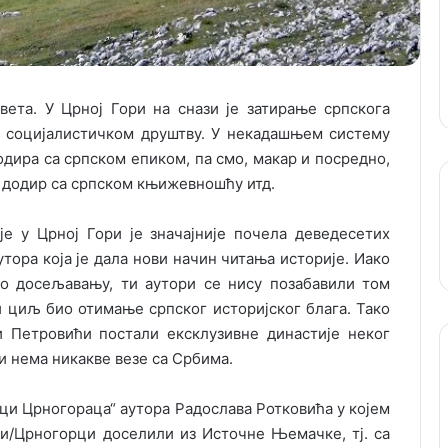
вета. У Црној Гори на снази је затирање српскога
 у социјалистичком друштву. У некадашњем систему
дира са српском епиком, па смо, макар и посредно,
 додир са српском књижевношћу итд.
је у Црној Гори је значајније почела деведесетих
утора која је дала нови начин читања историје. Иако
о досељавању, ти аутори се нису позабавили том
 циљ био отимање српског историјског блага. Тако
и Петровићи постали ексклузивне династије неког
 нема никакве везе са Србима.
ци Црногораца“ аутора Радослава Ротковића у којем
ни/Црногорци доселили из Источне Њемачке, тј. са