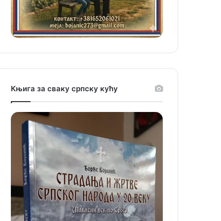
Књига за сваку српску кућу