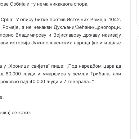
ове Србија и ту нема никаквога спора.
Срба“. У опису битке против Источних Ромеја 1042.
 Ромеје, а не некакви Дукљани/Зећани/Црногорци.
 упорно Владимирову и Војиславову државу називају
ави историја Јужнословенских народа (који и даље
а у „Хроници свијета“ пише: „Под наредбом цара да
 од 60.000 људи и умаршира у земљу Трибала, али
зроковао пад 40.000 људи и 7 генерала…”
е.
чка) се каже: