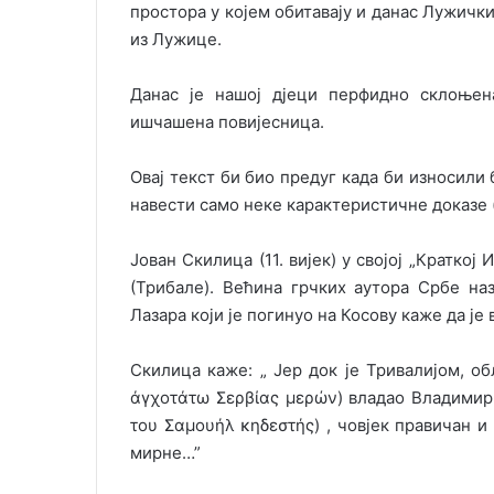
простора у којем обитавају и данас Лужичк
из Лужице.
Данас је нашој дјеци перфидно склоњена
ишчашена повијесница.
Овај текст би био предуг када би износили 
навести само неке карактеристичне доказе 
Јован Скилица (11. вијек) у својој „Кратко
(Трибале). Већина грчких аутора Србе на
Лазара који је погинуо на Косову каже да је
Скилица каже: „ Јер док је Тривалијом, о
άγχοτάτω Σερβίας μερών) владао Владимир,
του Σαμουήλ κηδεστής) , човјек правичан 
мирне…”