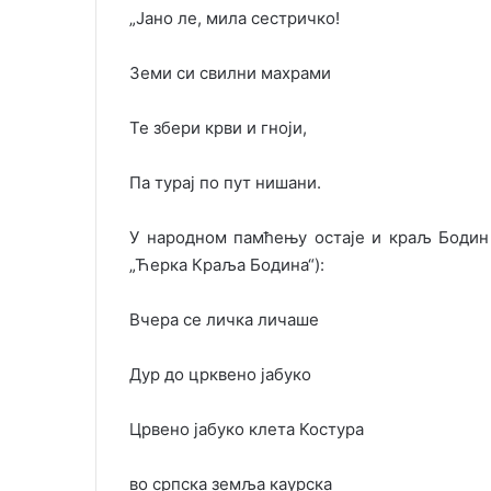
„Јано ле, мила сестричко!
Земи си свилни махрами
Те збери крви и гноји,
Па турај по пут нишани.
У народном памћењу остаје и краљ Бодин 
„Ћерка Краља Бодина“):
Вчера се личка личаше
Дур до црквено јабуко
Црвено јабуко клета Костура
во српска земља каурска