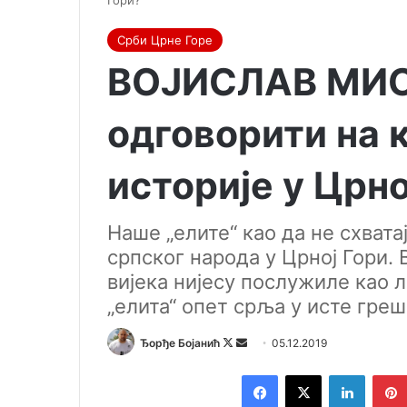
Гори?
Срби Црне Горе
ВОЈИСЛАВ МИС
одговорити на 
историје у Црно
Наше „елите“ као да не схвата
српског народа у Црној Гори. 
вијека нијесу послужиле као л
„елита“ опет срља у исте греш
Ђорђе Бојанић
F
S
05.12.2019
o
e
Facebook
X
LinkedIn
l
n