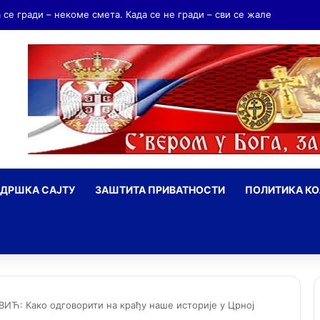
дријаш Мрњавчевић – заборављени брат Краљевића Марка
ДРШКА САЈТУ
ЗАШТИТА ПРИВАТНОСТИ
ПОЛИТИКА К
ражи
Ћ: Како одговорити на крађу наше историје у Црној