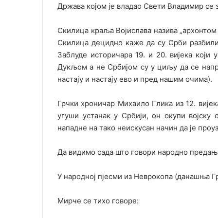
Држава којом је владао Свети Владимир се з
Скилица краља Војислава назива „архонтом 
Скилица децидно каже да су Срби разбили
Заблуде историчара 19. и 20. вијека који
Дукљом а не Србијом су у циљу да се напр
настају и настају ево и пред нашим очима).
Грчки хроничар Михаило Глика из 12. вијек
угуши устанак у Србији, он окупи војску
нападне на тако неискусан начин да је проу
Да видимо сада што говори народно предањ
У народној пјесми из Неврокопа (данашња Гр
Мирче се тихо говоре: