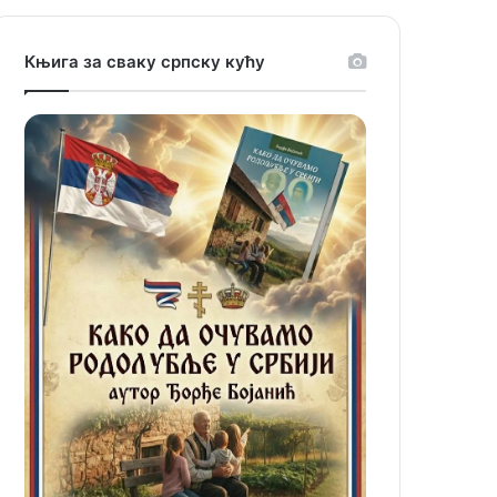
Књига за сваку српску кућу