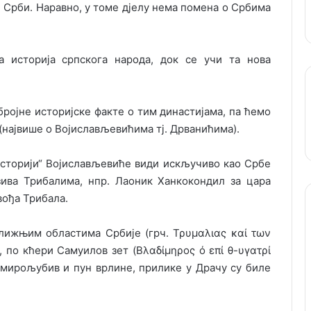
и Срби. Наравно, у томе дјелу нема помена о Србима
 историја српскога народа, док се учи та нова
бројне историјске факте о тим династијама, па ћемо
(највише о Војислављевићима тј. Дрванићима).
ј Историји“ Војислављевиће види искључиво као Србе
зива Трибалима, нпр. Лаоник Ханкокондил за цара
 вођа Трибала.
ближњим областима Србије (грч. Τρυμαλιας καί των
 по кћери Самуилов зет (Βλαδίμηρος ό επί θ-υγατρί
и мирољубив и пун врлине, прилике у Драчу су биле