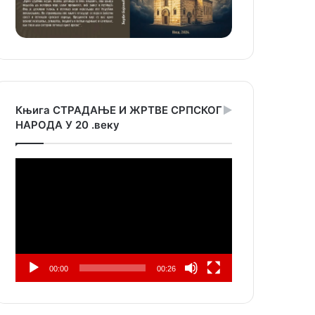
Књига СТРАДАЊЕ И ЖРТВЕ СРПСКОГ
НАРОДА У 20 .веку
Прегледач
видео
записа
00:00
00:26