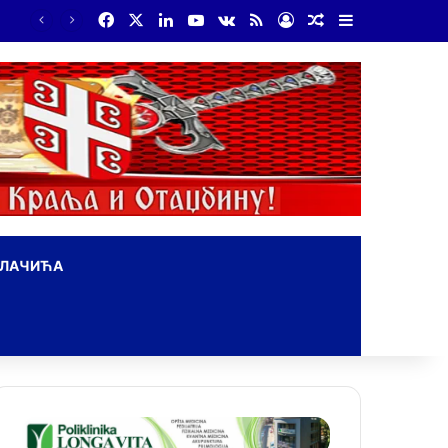
Facebook
X
LinkedIn
YouTube
vk.com
RSS
Log In
Random Article
Sidebar
ОЛАЧИЋА