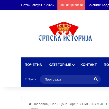
Петак, август 7 2026
Најновије вести
Бојанић: Ан
ПОЧЕТНА
КАТЕГОРИЈЕ
КОНТАКТ
ПО
Прет
Прати
Насловна
/
Срби Црне Горе
/
ВОЈИСЛАВ МИСТОВИ