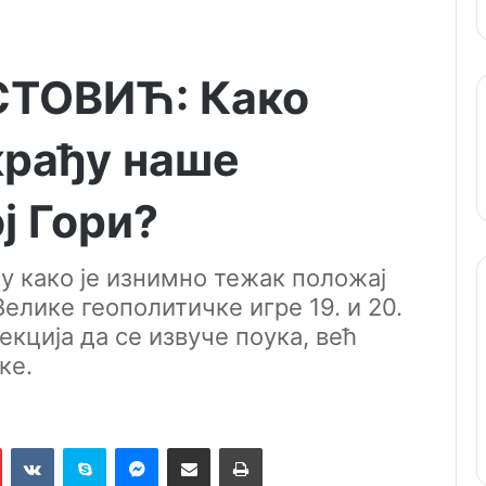
ТОВИЋ: Како
крађу наше
ј Гори?
ју како је изнимно тежак положај
Велике геополитичке игре 19. и 20.
екција да се извуче поука, већ
ке.
Pinterest
VKontakte
Skype
Messenger
Подели путем мејла
Штампај