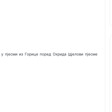
у пјесми из Горице поред Охрида (дјелови пјесме