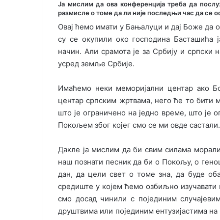
Ја мислим да ова конференција треба да послу
размисле о томе да ли није последњи час да се о
Овај ћемо имати у Бањалуци и дај Боже да 
су се окупили око господина Басташића 
начин. Али срамота је за Србију и српски
усред земље Србије.
Имаћемо неки меморијални центар ако Бо
центар српским жртвама, него ће то бити
што је ограничено на једно време, што је 
Покољем због којег смо се ми овде састали.
Дакле ја мислим да би свим силама морали
наш познати песник да би о Покољу, о геноци
дан, да цели свет о томе зна, да буде о
средиште у којем ћемо озбиљно изучават
смо досад чинили с појединим случајеви
друштвима или појединим ентузијастима на 