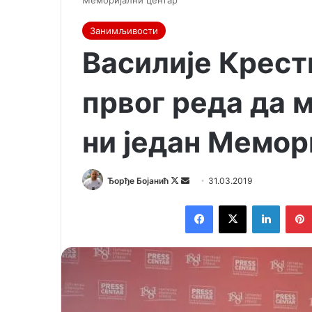
Меморијални центар
Занимљивости
Василије Крест
првог реда да 
ни један Мемор
Ђорђе Бојанић
F
S
31.03.2019
o
e
Facebook
X
LinkedIn
l
n
l
d
o
a
w
n
o
e
n
m