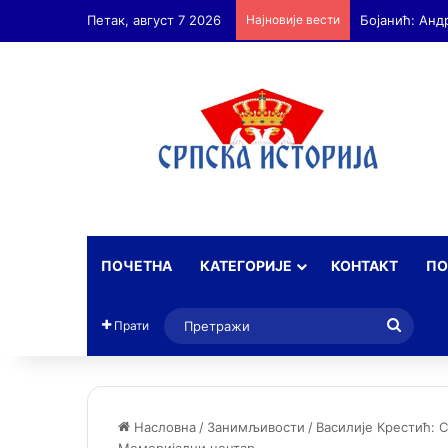
Петак, август 7 2026
Најновије вести
ПОЧЕТНА
КАТЕГОРИЈЕ
КОНТАКТ
ПО
Прет
Прати
Насловна
/
Занимљивости
/
Василије Крестић: С