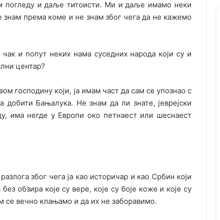
ом погледу и даље титоисти. Ми и даље имамо неки
е знам према коме и не знам због чега да не кажемо
чак и попут неких нама суседних народа који су и
ални центар?
ом господину који, ја имам част да сам се упознао с
а добити Бањалука. Не знам да ли знате, јеврејски
ду, има негде у Европи око петнаест или шеснаест
 разлога због чега ја као историчар и као Србин који
з обзира које су вере, које су боје коже и које су
м се вечно клањамо и да их не заборавимо.