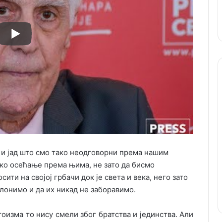
 и јад што смо тако неодговорни према нашим
ко осећање према њима, не зато да бисмо
ити на својој грбачи док је света и века, него зато
лонимо и да их никад не заборавимо.
оизма то нису смели због братства и јединства. Али