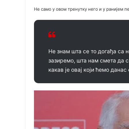
Не само у овом тренутку него и у ранијем п
Не знам шта се то догађа са н
зазиремо, шта нам смета да 
какав је овај који ћемо дана