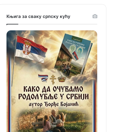
Књига за сваку српску кућу