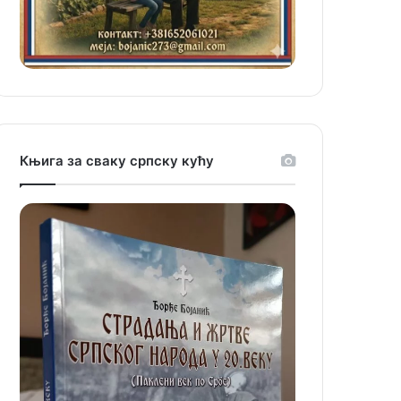
Књига за сваку српску кућу