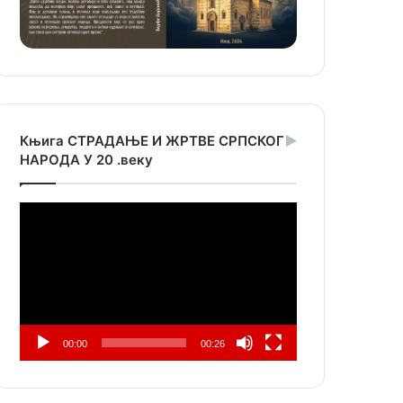
Књига СТРАДАЊЕ И ЖРТВЕ СРПСКОГ
НАРОДА У 20 .веку
Прегледач
видео
записа
00:00
00:26