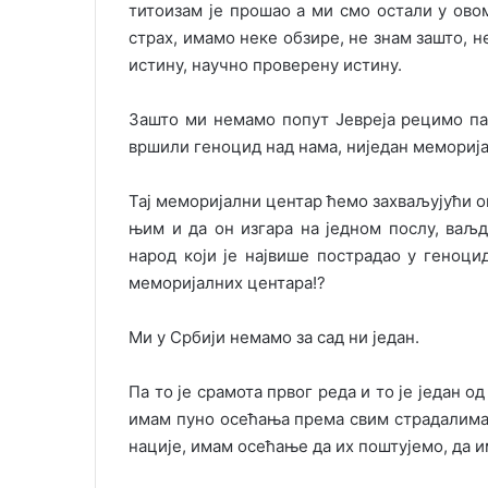
титоизам је прошао а ми смо остали у ов
страх, имамо неке обзире, не знам зашто, н
истину, научно проверену истину.
Зашто ми немамо попут Јевреја рецимо па 
вршили геноцид над нама, ниједан мемориј
Тај меморијални центар ћемо захваљујући ов
њим и да он изгара на једном послу, ваљд
народ који је највише пострадао у геноци
меморијалних центара!?
Ми у Србији немамо за сад ни један.
Па то је срамота првог реда и то је један од
имам пуно осећања према свим страдалима бе
нације, имам осећање да их поштујемо, да и