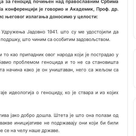
ца за геноцид почињен над православним Србима
а конференцији је говорио и Академик, Проф. др.
ис његовог излагања доносимо у целости:
 Удружења Јадовно 1941. што су ме удостојили да
 подршку, што чиним са особитим задовољством.
 то као припадник овог народа који је пострадао у
бавио проблемом геноцида и то не са становишта
та начина како је он уништаван, него са жељом са
аје идеологија о геноциду, ко је ствара и из којих
тива јако добро дошла. Штета је што она полази од
вакве иницијативе не подржавају они који би били
зе се на челу наше државе.