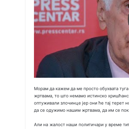
Морам да кажем да ме просто обухвата туга
жртвама, то што немамо истинско хришћанс
оптуживали злочинце јер они ће тај терет нос
да се одужимо нашим жртвама, да им се пок
Али на жалост наши политичари у време тит