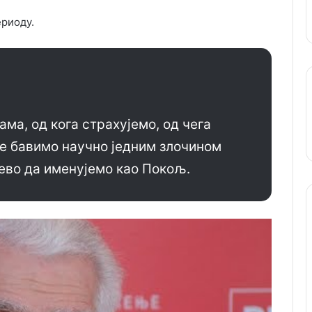
ериоду.
ама, од кога страхујемо, од чега
се бавимо научно једним злочином
с ево да именујемо као Покољ.