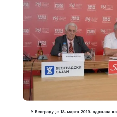
X
a
i
l
У Београду је 18. марта 2019. одржана к