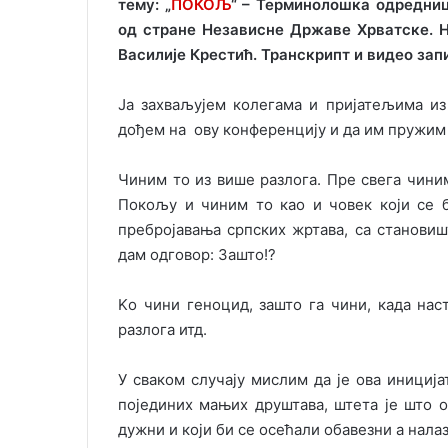
тему: „
ПОКОЉ
“ – Терминолошка одредни
од стране Независне Државе Хрватске. Н
Василије Крестић.
Транскрипт и видео зап
Ја захваљујем колегама и пријатељима из
дођем на ову конференцију и да им пружим
Чиним то из више разлога. Пре свега чиним
Покољу и чиним то као и човек који се 
пребројавања српских жртава, са становиш
дам одговор: Зашто!?
Kо чини геноцид, зашто га чини, када наст
разлога итд.
У сваком случају мислим да је ова иниција
појединих мањих друштава, штета је што о
дужни и који би се осећали обавезни а нала