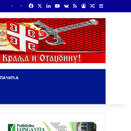
Facebook
X
LinkedIn
YouTube
vk.com
RSS
Log In
Random Article
Sidebar
На Дражин дан у Лондону обележено 80. година од мучког убиства генерала Драгољуба Драже Михаиловића
ОЛАЧИЋА