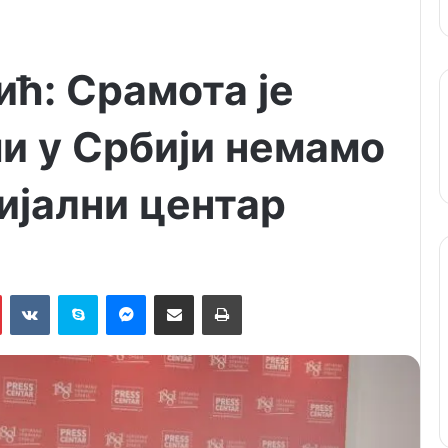
ић: Срамота је
ми у Србији немамо
ијални центар
Pinterest
VKontakte
Skype
Messenger
Подели путем мејла
Штампај