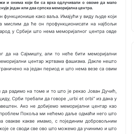
жи и онима који би са врха одлучивали о овоме да мало
снује један или два српска меморијална центра.
он функционише како ваља. Имајући у виду људе који
ја мислим да ће он профункционисати на најбољи
 народ у Србији што нема меморијалног центра овде
г да на Сајмишту, али то неће бити меморијални
 меморијални центар жртвама фашизма. Дакле нешто
ограничено на један период и што нема везе са овим
 да радимо на томе и то што је рекао Јован Дучић,
ду, Срби требали да говоре „urbi et orbi“ из дана у
бавештен. Ако не добијемо меморијални центар као
и проблем Покоља ми нећемо даље одмаћи него што
ма овакве какве имамо, с појединим добровољним
које се своди све ово што можемо да учинимо и што