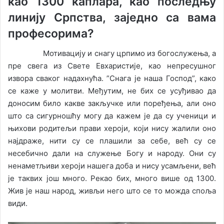
као 1300 каплара, као последњу
линију Српства, заједно са вама
професорима?
Мотивацију и снагу црпимо из богослужења, а
пре свега из Свете Евхаристије, као непресушног
извора сваког надахнућа. ”Снага је наша Господ”, како
се каже у молитви. Међутим, не бих се усуђивао да
доносим било какве закључке или поређења, али оно
што са сигурношћу могу да кажем је да су ученици и
њихови родитељи прави хероји, који нису жалили оно
најдраже, нити су се плашили за себе, већ су се
несебично дали на служење Богу и народу. Они су
ненаметљиви хероји нашега доба и нису усамљени, већ
је таквих још много. Рекао бих, много више од 1300.
Жив је наш народ, живљи него што се то можда споља
види.