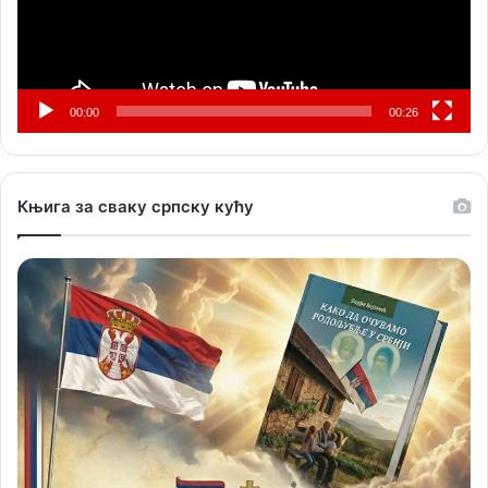
00:00
00:26
Књига за сваку српску кућу