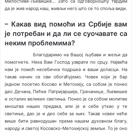
Милостиве-Љевишке… Зато са одговорношћу тврдим
да је жив народ наш, живљи него што се то споља види.
–
Какав вид помоћи из Србије вам
је потребан и да ли се суочавате са
неким проблемима?
Благодаримо на Вашој љубави и жељи да
помогнете. Нека Вам Господ узврати по срцу. Највећа
нам је помоћ несебична подршка и ваши доласци. На
такав начин се сви обогаћујемо. Човек који је бар
једном посетио Косово и Метохију, са собом је понео
део Дечана, Пећке Патријаршије, Грачанице, Љевишке
и осталих великих светиња. Понео је са собом молитве
мноштва наших предака, али је и себе уткао у те
светиње, дао је и део себе за њих. Такав човек неће
више бити равнодушан према нашем духовном благу,
народу и светој Косовско-Метохијској земљи. То је оно