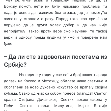
туђу религију, језик и традицију. Надамо се да, уз
Божију помоћ, неће ни бити никаквих проблема. Та
нада је основ да живимо без страха, јер је немогуће
живети у сталном страху. Поред тога, као хришћани
верујемо да је други човек добар и да нам није
непријатељ. Таквој врсти вере смо научени, те таквој
вери и односу према људима учимо и поверене нам
ђаке.
–
Да ли сте задовољни посетама из
Србије?
Из године у годину све већи број нашег народа
долази на Косово и Метохију, обилазе наше светиње и
обогаћени за ново духовно искуство се враћају својим
кућама. Свако од њих са собом понесе благодат Светог
краља Стефана Дечанског, Светих архиепископа у
Пећи, Светог краља Милутина, Мајке Божије