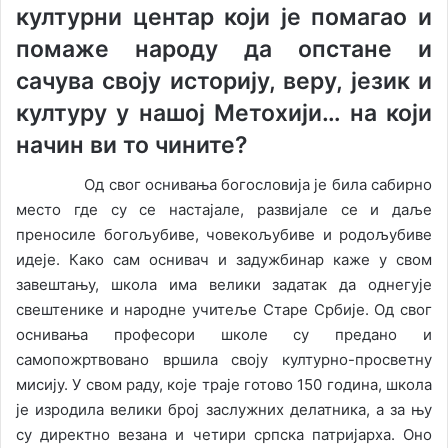
културни центар
који је помагао и
помаже народу да опстане и
сачува своју историју, веру, језик и
културу у нашој Метохији… на који
начин ви то чините?
Од свог оснивања богословија је била сабирно
место где су се настајале, развијале се и даље
преносиле богољубиве, човекољубиве и родољубиве
идеје. Како сам оснивач и задужбинар каже у свом
завештању, школа има велики задатак да однегује
свештенике и народне учитеље Старе Србије. Од свог
оснивања професори школе су предано и
самопожртвовано вршила своју културно-просветну
мисију. У свом раду, које траје готово 150 година, школа
је изродила велики број заслужних делатника, а за њу
су директно везана и четири српска патријарха. Оно