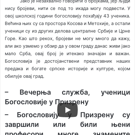
Јако је незахвално говорити о бројкама, јер људи
нису бројеви, нити се под то икада могу подвести. У
овој школској години богословију похађају 43 ученика.
Већина њих су са простора Косова и Метохије, а остали
ученици су из других делова централне Србије и Црне
Горе. Као што рекох, бројеви не могу много да кажу,
али ако узмемо у обзир да у овом граду данас живи јако
мало Срба, овај број је итекако значајан и важан.
Богословија је достојанствени представник наших
предака и богате српске историје и културе, којом
обилује овај град.
– Вечерња служба, ученици
Богословије у Призрену
–
Богословију у Призрену су
завршили или били њени
професори многе знамените