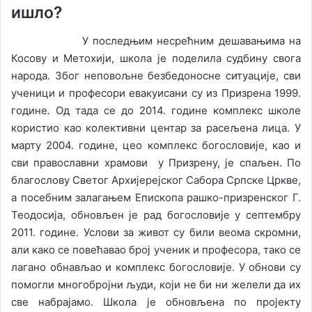
ишло?
У последњим несрећним дешавањима на
Косову и Метохији, школа је поделила судбину свога
народа. Због неповољне безбедоносне ситуације, сви
ученици и професори евакуисани су из Призрена 1999.
године. Од тада се до 2014. године комплекс школе
користио као колективни центар за расељена лица. У
марту 2004. године, цео комплекс богословије, као и
сви православни храмови у Призрену, је спаљен. По
благослову Светог Архијерејског Сабора Српске Цркве,
а посебним залагањем Епископа рашко-призренског Г.
Теодосија, обновљен је рад богословије у септембру
2011. године. Услови за живот су били веома скромни,
али како се повећавао број ученик и професора, тако се
лагано обнављао и комплекс богословије. У обнови су
помогли многобројни људи, који не би ни желели да их
све набрајамо. Школа је обновљена по пројекту