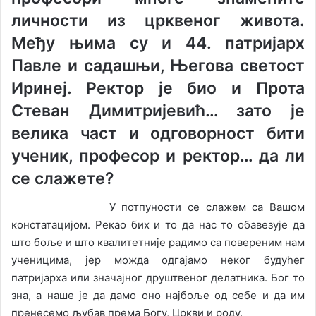
личности из црквеног живота.
Међу њима су и 44. патријарх
Павле и садашњи, Његова светост
Иринеј. Ректор је био и Прота
Стеван Димитријевић… зато је
велика част и одговорност бити
ученик, професор и ректор… да ли
се слажете?
У потпуности се слажем са Вашом
констатацијом. Рекао бих и то да нас то обавезује да
што боље и што квалитетније радимо са повереним нам
ученицима, јер можда одгајамо неког будућег
патријарха или значајног друштвеног делатника. Бог то
зна, а наше је да дамо оно најбоље од себе и да им
пренесемо љубав према Богу, Цркви и роду.