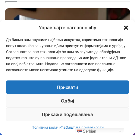
Управљајте сагласношћу
Да бисмо вам пружили најбоља искуства, користимо технологије
попут колачића за чување и/или приступ информацијама о уређају.
Сагласност за ове технологије ће нам омогућити да обрађујемо
податке као што су понашање прегледања или јединствени ИД-ови
на овој веб страници. Недавање сагласности или повлачење
сагласности може негативно утицати на одређене функције.
Прихвати
Одбиј
Прикажи подешавања
Политика колачића
Заштита приватности
Serbian