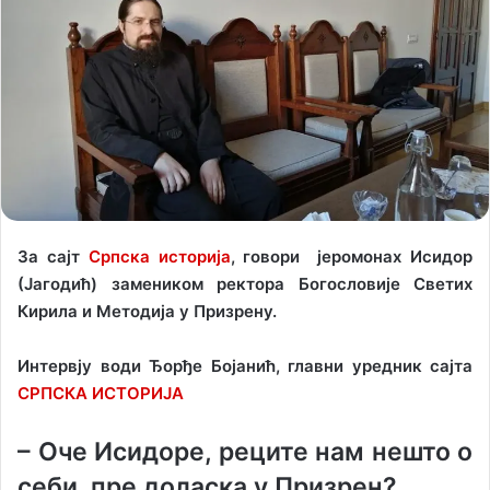
w
n
o
e
n
m
X
a
i
l
За сајт
Српска историја
, говори јеромонах Исидор
(Јагодић) замеником ректора Богословије Светих
Кирила и Методија у Призрену.
Интервју води Ђорђе Бојанић, главни уредник сајта
СРПСКА ИСТОРИЈА
– Оче Исидоре, реците нам нешто о
себи, пре доласка у Призрен?