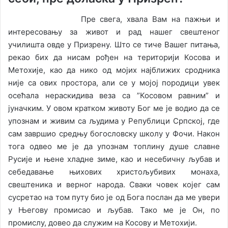
Пре свега, хвала Вам на пажњи и
интересовању за живот и рад нашег свештеног
училишта овде у Призрену. Што се тиче Вашег питања,
рекао бих да нисам рођен на територији Косова и
Метохије, као да нико од мојих најближих сродника
није са ових простора, али се у мојој породици увек
осећала нераскидива веза са ”Косовом равним” и
јуначким. У овом кратком животу Бог ме је водио да се
упознам и живим са људима у Републици Српској, где
сам завршио средњу богословску школу у Фочи. Након
тога одвео ме је да упознам топлину душе славне
Русије и њене хладне зиме, као и несебичну љубав и
себедавање њихових христољубивих монаха,
свештеника и верног народа. Сваки човек којег сам
сусретао на том путу био је од Бога послан да ме увери
у Његову промисао и љубав. Тако ме је Он, по
промислу, довео да служим на Косову и Метохији.