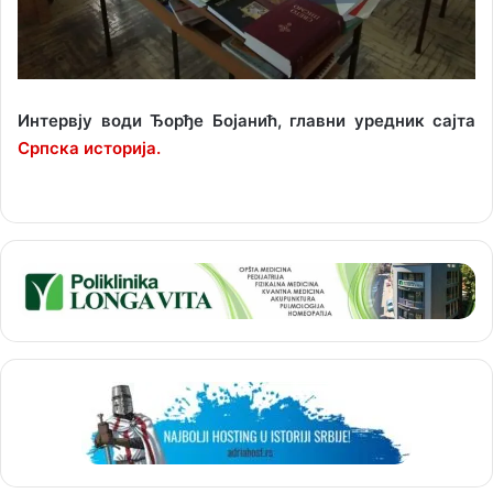
Интервју води Ђорђе Бојанић, главни уредник сајта
Српска историја.