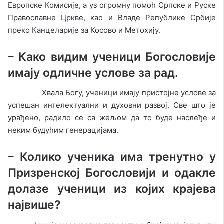
Европске Комисије, а уз огромну помоћ Српске и Руске
Православне Цркве, као и Владе Републике Србије
преко Канцеларије за Косово и Метохију.
–
Како видим ученици Богословије
имају одличне услове за рад.
Хвала Богу, ученици имају пристојне услове за
успешан интелектуални и духовни развој. Све што је
урађено, радило се са жељом да то буде наслеђе и
неким будућим генерацијама.
–
Колико ученика има тренутно у
Призренској Богословији и одакле
долазе ученици из којих крајева
највише?