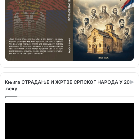
Књига СТРАДАЊЕ И ЖРТВЕ СРПСКОГ НАРОДА У 20
.веку
Прегледач
видео
записа