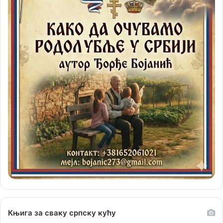
Књига за сваку српску кућу