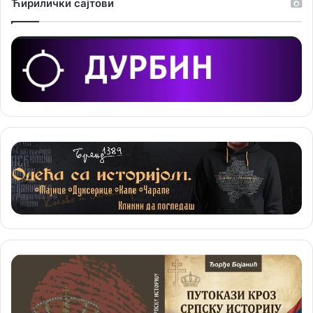
Ћирилички сајтови