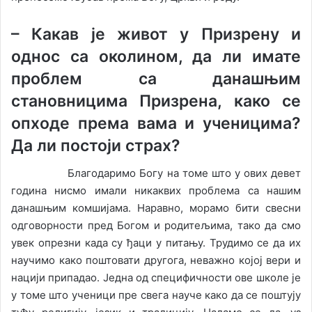
–
Какав је живот у Призрену и
однос са околином, да ли имате
проблем са данашњим
становницима Призрена, како се
опходе према вама и ученицима?
Да ли постоји страх?
Благодаримо Богу на томе што у ових девет
година нисмо имали никаквих проблема са нашим
данашњим комшијама. Наравно, морамо бити свесни
одговорности пред Богом и родитељима, тако да смо
увек опрезни када су ђаци у питању. Трудимо се да их
научимо како поштовати другога, неважно којој вери и
нацији припадао. Једна од специфичности ове школе је
у томе што ученици пре свега науче како да се поштују