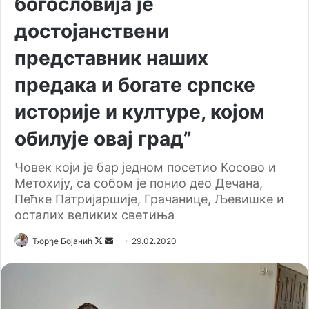
богословија је
достојанствени
представник наших
предака и богате српске
историје и културе, којом
обилује овај град”
Човек који је бар једном посетио Косово и
Метохију, са собом је понио део Дечана,
Пећке Патријаршије, Грачанице, Љевишке и
осталих великих светиња
Ђорђе Бојанић
F
S
29.02.2020
o
e
l
n
l
d
o
a