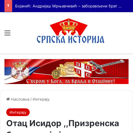
На Дражин дан у Лондону обележено 80. година од мучког убиства генерала Драгољуба Драже Михаиловића
Мени
Насловна
/
Интервју
Интервју
Отац Исидор ,,Призренска