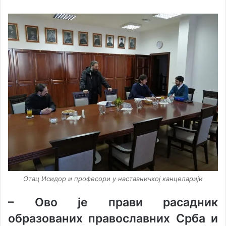
Отац Исидор и професори у наставничкој канцеларији
–
Ово је прави расадник
образованих православних Срба и