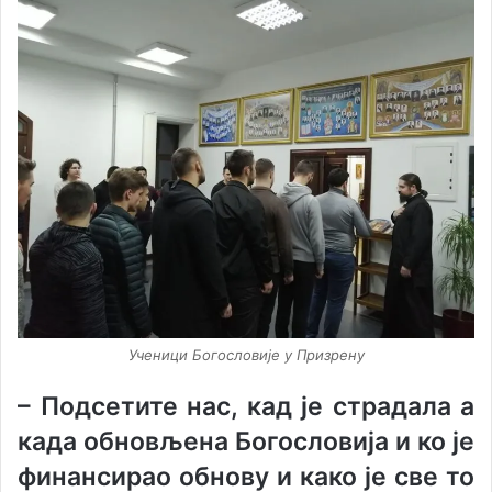
Ученици Богословије у Призрену
–
Подсетите нас, кад је страдала а
када обновљена Богословија и ко је
финансирао обнову и како је све то