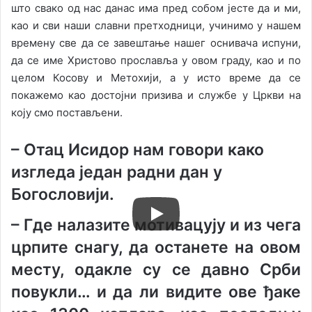
што свако од нас данас има пред собом јесте да и ми,
као и сви наши славни претходници, учинимо у нашем
времену све да се завештање нашег оснивача испуни,
да се име Христово прославља у овом граду, као и по
целом Косову и Метохији, а у исто време да се
покажемо као достојни призива и службе у Цркви на
коју смо постављени.
– Отац Исидор нам говори како
изгледа један радни дан у
Богословији.
–
Где налазите мотивацују и из чега
црпите снагу, да останете на овом
месту, одакле су се давно Срби
повукли… и да ли видите ове ђаке