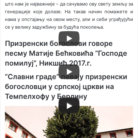
што нам је најважније – да сачувамо ову свету земљу за
генерације које долазе. На такав начин помажете и
нама у опстајању на овом месту, али и себи уграђујући
се у велику задужбину за будућа поколења.
Призренски богослови говоре
песму Матије Бећковића ”Господе
помилуј”, Никшић 2017.г.
”Славни граде” певају призренски
богословци у српској цркви на
Темпелхофу у Берлину