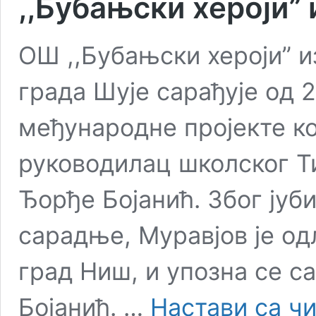
,,Бубањски хероји”
ОШ ,,Бубањски хероји” и
града Шује сарађује од 2
међународне пројекте ко
руководилац школског Т
Ђорђе Бојанић. Због ју
сарадње, Муравјов је од
град Ниш, и упозна се с
Бојанић. …
Настави са ч