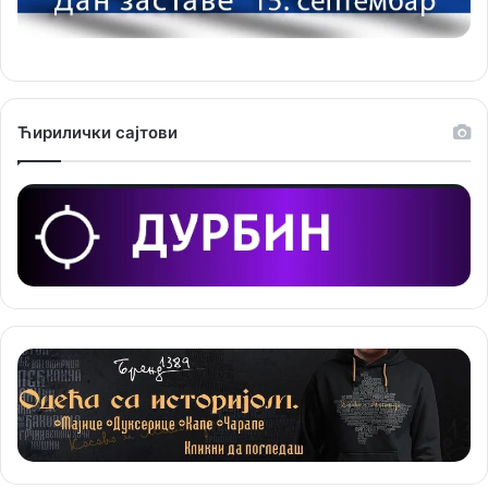
р
и
ј
е
Ћирилички сајтови