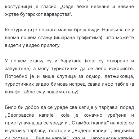
костурници је гласио: „Овде леже незнане и невине
жртве бугарског варварства“.
Костурница је позната малом броју људи. Налазила се у
веома лошем стању (ишарана графитима), што можете
видети у видео прилогу.
У лошем стању су и барутане (које су отворене и
запуштене) а могу туристички да се лепо искористе.
Потребно је и више клупица за одмор, летњиковца,
туристичких видео бимова испред сваке инфо табле (а
и инфо табле су у лошем стању).
Било би добро да се уреде све капије у тврђави: поред
,,Београдске капије” која је коначно уређена и
приступачна, да се уреди и ,,Стамбол капија“ на којој се
и улази у тврђаву, постоје и ,,Водене капије“ , видљиви
су остаци ,,Видин капије“ ,као и ,,Јагодинске капије,