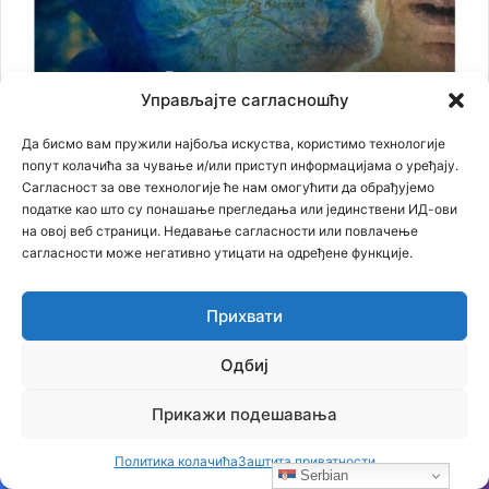
Управљајте сагласношћу
Да бисмо вам пружили најбоља искуства, користимо технологије
попут колачића за чување и/или приступ информацијама о уређају.
Сагласност за ове технологије ће нам омогућити да обрађујемо
податке као што су понашање прегледања или јединствени ИД-ови
на овој веб страници. Недавање сагласности или повлачење
сагласности може негативно утицати на одређене функције.
Прихвати
Одбиј
Најновији чланци
Прикажи подешавања
Политика колачића
Заштита приватности
Бојанић: БЕОГРАЂАНИ У ЦАРИГРАДУ – ТРАГ БОЛНЕ СЕОБЕ
Serbian