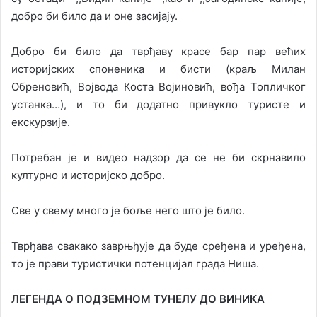
добро би било да и оне засијају.
Добро би било да тврђаву красе бар пар већих
историјских споненика и бисти (краљ Милан
Обреновић, Војвода Коста Војиновић, вођа Топличког
устанка…), и то би додатно привукло туристе и
екскурзије.
Потребан је и видео надзор да се не би скрнавило
културно и историјско добро.
Све у свему много је боље него што је било.
Тврђава свакако заврњђује да буде сређена и уређена,
то је прави туристички потенцијал града Ниша.
ЛЕГЕНДА О ПОДЗЕМНОМ ТУНЕЛУ ДО ВИНИКА