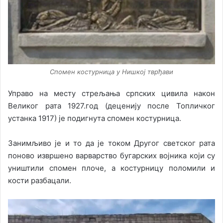
Спомен костурница у Нишкој тврђави
Управо на месту стрељања српских цивила након
Великог рата 1927.год (деценију после Топличког
устанка 1917) је подигнута спомен костурница.
Занимљиво је и то да је током Другог светског рата
поново извршено варварство бугарских војника који су
уништили спомен плоче, а костурницу поломили и
кости разбацали.