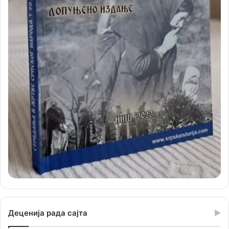
Деценија рада сајта