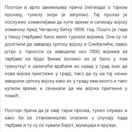
Постоји и врло занимљива прича (легенда) о тајном
пролазу, тунелу (који је затрпан). Тај пролаз је
послужио османлијама да купе време и сачекају војску
османску пред Чегарску битку 1809. год. Пошто је тада
у Нишу (тврђави) било мало турских војника. Они су се
досетили да заварају српску војску и Синђелића, свако
јутро у тајности су изводили око 1000 војника из
тврђаве на брдо Виник (колико их је било у том
тренутку) и халачући враћали их назад у град (као да
нова војска пристиже у град), тако да су на тај начин
заварали српску војску како их у граду има много и тако
купили време и сачекали да им војска притекне у
помоћ.
Постоји прича да је овај тајни пролаз, тунел служио и
како би се становништво спасило у случају пада
тврђаве и ту су се чували барут, муниција и оружје.