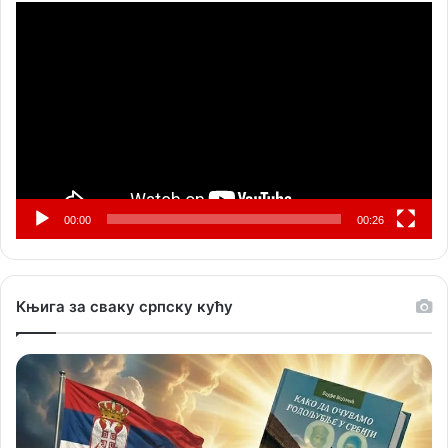
Прегледач
видео
записа
00:00
00:26
Књига за сваку српску кућу