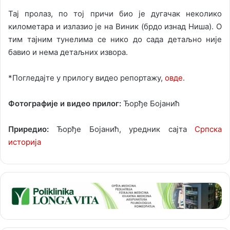
Тај пролаз, по тој причи био је дугачак неколико
километара и излазио је на Виник (брдо изнад Ниша). О
тим тајним тунелима се нико до сада детаљно није
бавио и нема детаљних извора.
*Погледајте у прилогу видео репортажу,
овде
.
Фотографије и видео прилог:
Ђорђе Бојанић
Приредио:
Ђорђе Бојанић, уредник сајта
Српска
историја