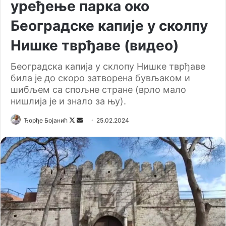
уређење парка око
Београдске капије у сколпу
Нишке тврђаве (видео)
Београдска капија у склопу Нишке тврђаве
била је до скоро затворена бувљаком и
шибљем са спољне стране (врло мало
нишлија је и знало за њу).
Ђорђе Бојанић
F
S
25.02.2024
o
e
l
n
l
d
o
a
w
n
o
e
n
m
X
a