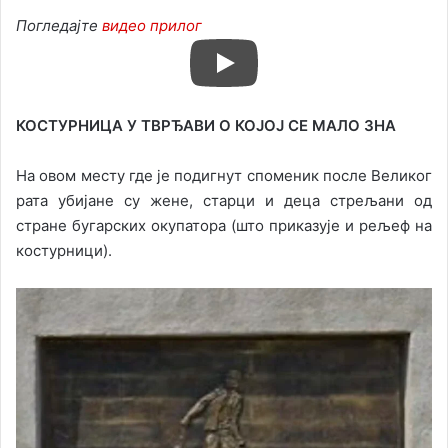
Погледајте
видео прилог
КОСТУРНИЦА У ТВРЂАВИ О КОЈОЈ СЕ МАЛО ЗНА
На овом месту где је подигнут споменик после Великог
рата убијане су жене, старци и деца стрељани од
стране бугарских окупатора (што приказује и рељеф на
костурници).