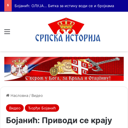
Бојанић: Србија мора да сними своју историју – ако је ми не испричамо, испричаће је други
Мени
Насловна
/
Видео
Видео
Ђорђе Бојанић
Бојанић: Приводи се крају