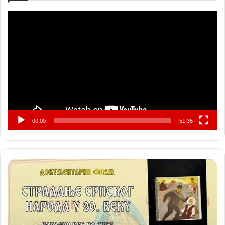
Прегледач
видео
записа
00:00
51:35