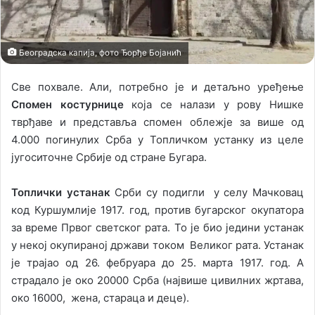
i
l
Београдска капија, фото Ђорђе Бојанић
Све похвале. Али, потребно је и детаљно уређење
Спомен костурнице
која се налази у рову Нишке
тврђаве и представља спомен облежје за више од
4.000 погинулих Срба у Топличком устанку из целе
југоситочне Србије од стране Бугара.
Топлички устанак
Срби су подигли у селу Мачковац
код Куршумлије 1917. год, против бугарског окупатора
за време Првог светског рата. То је био једини устанак
у некој окупираној држави током Великог рата. Устанак
је трајао од 26. фебруара до 25. марта 1917. год. А
страдало је око 20000 Срба (највише цивилних жртава,
око 16000, жена, стараца и деце).