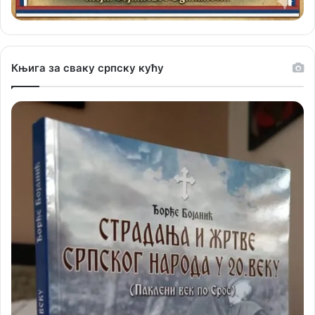
Књига за сваку српску кућу