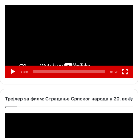
Прегледач
видео
записа
00:00
01:28
Трејлер за филм: Страдање Српског народа у 20. веку
Прегледач
видео
записа