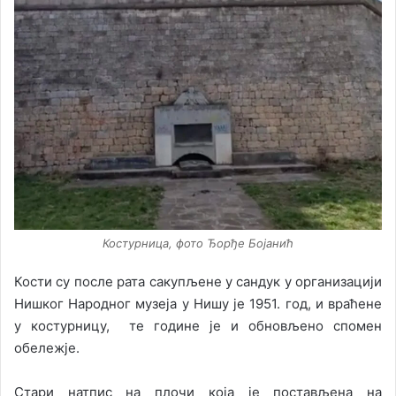
Костурница, фото Ђорђе Бојанић
Кости су после рата сакупљене у сандук у организацији
Нишког Народног музеја у Нишу је 1951. год, и враћене
у костурницу, те године је и обновљено спомен
обележје.
Стари натпис на плочи која је постављена на