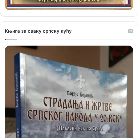
Књига за сваку српску кућу