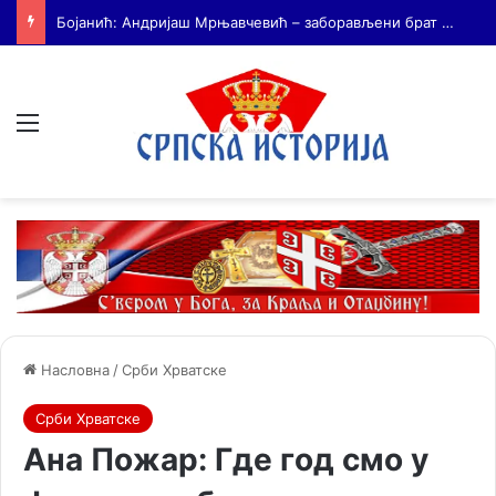
На Дражин дан у Лондону обележено 80. година од мучког убиства генерала Драгољуба Драже Михаиловића
Мени
Насловна
/
Срби Хрватске
Срби Хрватске
Aнa Пoжaр: Гдe гoд смo у