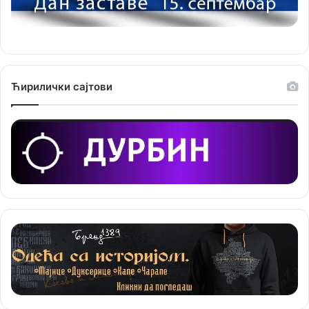
р
и
ј
е
Ћирилички сајтови