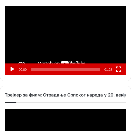
Прегледач
видео
записа
00:00
01:28
Трејлер за филм: Страдање Српског народа у 20. веку
Прегледач
видео
записа