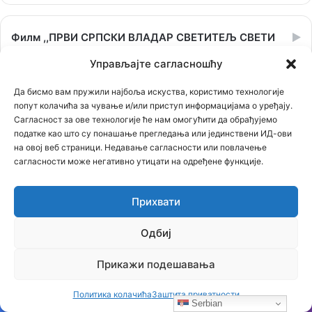
Филм ,,ПРВИ СРПСКИ ВЛАДАР СВЕТИТЕЉ СВЕТИ
ЈОВАН ВЛАДИМИР”
Управљајте сагласношћу
Прегледач
Да бисмо вам пружили најбоља искуства, користимо технологије
попут колачића за чување и/или приступ информацијама о уређају.
видео
Сагласност за ове технологије ће нам омогућити да обрађујемо
записа
податке као што су понашање прегледања или јединствени ИД-ови
на овој веб страници. Недавање сагласности или повлачење
сагласности може негативно утицати на одређене функције.
Прихвати
Одбиј
00:00
53:06
Прикажи подешавања
Политика колачића
Заштита приватности
Филм КОШАРЕ
Serbian