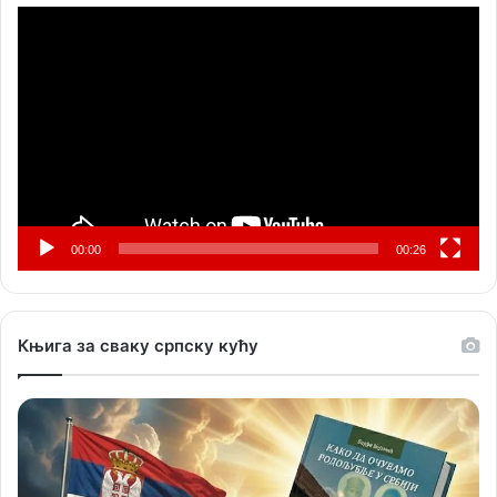
Прегледач
видео
записа
00:00
00:26
Књига за сваку српску кућу