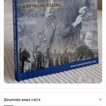
Деценија рада сајта